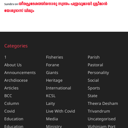
തീരപ്രദേശത്തിനൊരു സ്വന്തം പത്രവുമായി ശ്രീമാന്‍
Sundev
on
യേശുദാസ് വില്യം
Categories
1
Fisheries
Parish
About Us
Forane
Pastoral
Announcements
Giants
Personality
Archdiocese
Heritage
Social
Articles
International
Sports
BCC
KCSL
State
Column
Laity
Theera Desham
Covid
Live With Covid
Trivandrum
Education
Media
Uncategorised
Education
Ministry
Vizhinjam Port