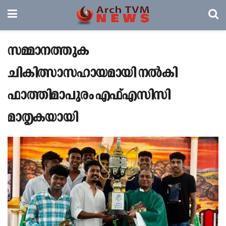
സമ്മാനത്തുക
ചികിത്സാസഹായമായി നൽകി
ഫാത്തിമാപുരം എഫ്എസി‌സി
മാതൃകയായി