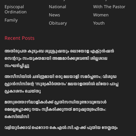
Episcopal
National
With The Pastor
Ordination
News
Women
Family
Obituary
Youth
Recent Posts
അതിരൂപത കുടുംബ ശുശ്രൂഷയും ലൊയോള എക്സ്റ്റൻഷൻ
സെന്ററും സംയുക്തമായി അമ്മമാർക്കുവേണ്ടി ശില്പശാല
സംഘടിപ്പിച്ചു
അസീസിയിൽ ചരിത്രമായി ഒരു മലയാളി സമർപ്പണം; വിശുദ്ധ
ഫ്രാൻസിസിന്റെ ‘സൂര്യകീർത്തനം’ മലയാളത്തിൽ ലിയോ പാപ്പ
പ്രകാശനം ചെയ്തു
മത്സ്യത്തൊഴിലാളികള്‍ക്ക് പ്രതിസന്ധിയുണ്ടാവുമ്പോള്‍
മെല്ലെപ്പോക്കു നയം സ്വീകരിക്കുന്നത് മനുഷ്യത്വരഹിതം:
കെസിബിസി
വട്ടിയൂർക്കാവ് ഫെറോന കെ.എൽ.സി.എ-ക്ക് പുതിയ നേതൃത്വം