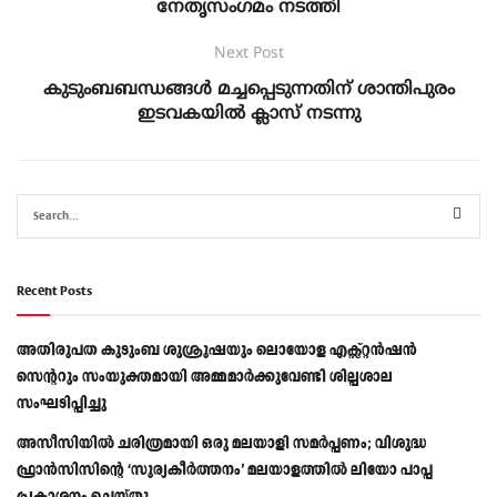
നേതൃസംഗമം നടത്തി
Next Post
കുടുംബബന്ധങ്ങൾ മച്ചപ്പെടുന്നതിന്‌ ശാന്തിപുരം
ഇടവകയിൽ ക്ലാസ് നടന്നു
Recent Posts
അതിരൂപത കുടുംബ ശുശ്രൂഷയും ലൊയോള എക്സ്റ്റൻഷൻ
സെന്ററും സംയുക്തമായി അമ്മമാർക്കുവേണ്ടി ശില്പശാല
സംഘടിപ്പിച്ചു
അസീസിയിൽ ചരിത്രമായി ഒരു മലയാളി സമർപ്പണം; വിശുദ്ധ
ഫ്രാൻസിസിന്റെ ‘സൂര്യകീർത്തനം’ മലയാളത്തിൽ ലിയോ പാപ്പ