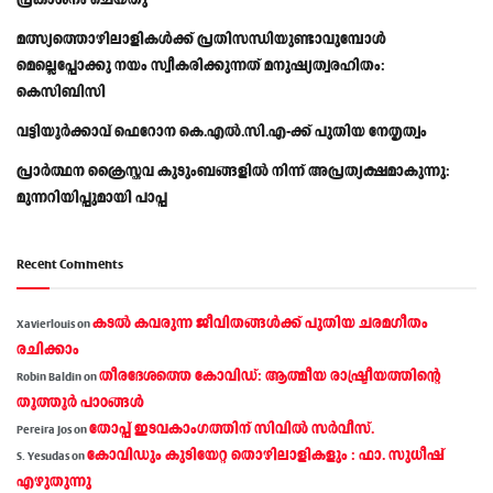
പ്രകാശനം ചെയ്തു
മത്സ്യത്തൊഴിലാളികള്‍ക്ക് പ്രതിസന്ധിയുണ്ടാവുമ്പോള്‍
മെല്ലെപ്പോക്കു നയം സ്വീകരിക്കുന്നത് മനുഷ്യത്വരഹിതം:
കെസിബിസി
വട്ടിയൂർക്കാവ് ഫെറോന കെ.എൽ.സി.എ-ക്ക് പുതിയ നേതൃത്വം
പ്രാര്‍ത്ഥന ക്രൈസ്തവ കുടുംബങ്ങളില്‍ നിന്ന് അപ്രത്യക്ഷമാകുന്നു:
മുന്നറിയിപ്പുമായി പാപ്പ
Recent Comments
കടല്‍ കവരുന്ന ജീവിതങ്ങള്‍ക്ക് പുതിയ ചരമഗീതം
Xavierlouis
on
രചിക്കാം
തീരദേശത്തെ കോവിഡ്: ആത്മീയ രാഷ്ട്രീയത്തിന്റെ
Robin Baldin
on
തൂത്തൂര്‍ പാഠങ്ങൾ
തോപ്പ് ഇടവകാംഗത്തിന് സിവിൽ സർവീസ്.
Pereira Jos
on
കോവിഡും കുടിയേറ്റ തൊഴിലാളികളും : ഫാ. സുധീഷ്
S. Yesudas
on
എഴുതുന്നു