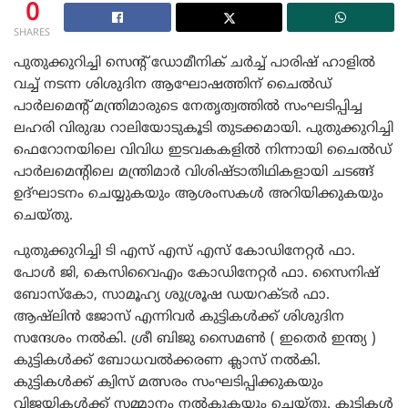
0
SHARES
പുതുക്കുറിച്ചി സെന്റ് ഡോമീനിക് ചർച്ച് പാരിഷ് ഹാളിൽ
വച്ച് നടന്ന ശിശുദിന ആഘോഷത്തിന് ചൈൽഡ്
പാർലമെന്റ് മന്ത്രിമാരുടെ നേതൃത്വത്തിൽ സംഘടിപ്പിച്ച
ലഹരി വിരുദ്ധ റാലിയോടുകൂടി തുടക്കമായി. പുതുക്കുറിച്ചി
ഫെറോനയിലെ വിവിധ ഇടവകകളിൽ നിന്നായി ചൈൽഡ്
പാർലമെന്റിലെ മന്ത്രിമാർ വിശിഷ്ടാതിഥികളായി ചടങ്ങ്
ഉദ്ഘാടനം ചെയ്യുകയും ആശംസകൾ അറിയിക്കുകയും
ചെയ്തു.
പുതുക്കുറിച്ചി ടി എസ് എസ് എസ് കോഡിനേറ്റർ ഫാ.
പോൾ ജി, കെസിവൈഎം കോഡിനേറ്റർ ഫാ. സൈനിഷ്
ബോസ്കോ, സാമൂഹ്യ ശുശ്രൂഷ ഡയറക്ടർ ഫാ.
ആഷ്‌ലിൻ ജോസ് എന്നിവർ കുട്ടികൾക്ക് ശിശുദിന
സന്ദേശം നൽകി. ശ്രീ ബിജു സൈമൺ ( ഇതെർ ഇന്ത്യ )
കുട്ടികൾക്ക് ബോധവൽക്കരണ ക്ലാസ് നൽകി.
കുട്ടികൾക്ക് ക്വിസ് മത്സരം സംഘടിപ്പിക്കുകയും
വിജയികൾക്ക് സമ്മാനം നൽകുകയും ചെയ്തു. കുട്ടികൾ