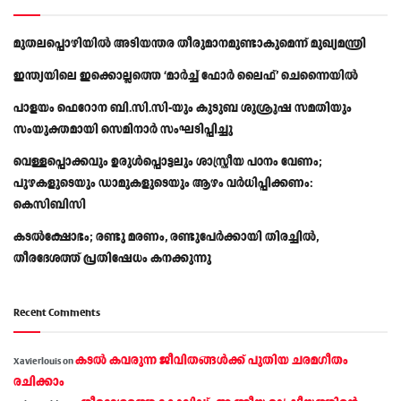
മുതലപ്പൊഴിയിൽ അടിയന്തര തീരുമാനമുണ്ടാകുമെന്ന് മുഖ്യമന്ത്രി
ഇന്ത്യയിലെ ഇക്കൊല്ലത്തെ ‘മാർച്ച് ഫോർ ലൈഫ്’ ചെന്നൈയിൽ
പാളയം ഫെറോന ബി.സി.സി-യും കുടുബ ശുശ്രൂഷ സമതിയും
സംയുക്തമായി സെമിനാർ സംഘടിപ്പിച്ചു
വെള്ളപ്പൊക്കവും ഉരുള്‍പ്പൊട്ടലും ശാസ്ത്രീയ പഠനം വേണം;
പുഴകളുടെയും ഡാമുകളുടെയും ആഴം വര്‍ധിപ്പിക്കണം:
കെസിബിസി
കടൽക്ഷോഭം; രണ്ടു മരണം, രണ്ടുപേർക്കായി തിരച്ചിൽ,
തീരദേശത്ത് പ്രതിഷേധം കനക്കുന്നു
Recent Comments
കടല്‍ കവരുന്ന ജീവിതങ്ങള്‍ക്ക് പുതിയ ചരമഗീതം
Xavierlouis
on
രചിക്കാം