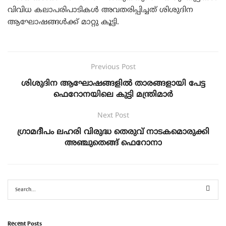
വിവിധ കലാപരിപാടികൾ അവതരിപ്പിച്ചത് ശിശുദിന
ആഘോഷങ്ങൾക്ക് മാറ്റു കൂട്ടി.
Previous Post
ശിശുദിന ആഘോഷങ്ങളിൽ താരങ്ങളായി പേട്ട
ഫെറോനയിലെ കുട്ടി മന്ത്രിമാർ
Next Post
ഗ്രാമദീപം ലഹരി വിരുദ്ധ തെരുവ് നാടകമൊരുക്കി
അഞ്ചുതെങ്ങ് ഫെറോനാ
Recent Posts