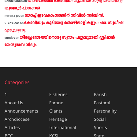
തീരദേശത്തെ കോവിഡ്: ആത്മീയ രാഷ്ട്രീയത്തിന്റെ
Robin Baldin
on
തൂത്തൂര്‍ പാഠങ്ങൾ
തോപ്പ് ഇടവകാംഗത്തിന് സിവിൽ സർവീസ്.
Pereira Jos
on
കോവിഡും കുടിയേറ്റ തൊഴിലാളികളും : ഫാ. സുധീഷ്
S. Yesudas
on
എഴുതുന്നു
തീരപ്രദേശത്തിനൊരു സ്വന്തം പത്രവുമായി ശ്രീമാന്‍
Sundev
on
യേശുദാസ് വില്യം
Categories
1
Fisheries
Parish
About Us
Forane
Pastoral
Announcements
Giants
Personality
Archdiocese
Heritage
Social
Articles
International
Sports
BCC
KCSL
State