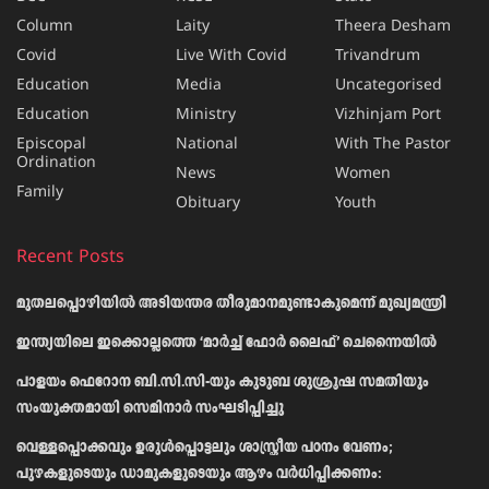
Column
Laity
Theera Desham
Covid
Live With Covid
Trivandrum
Education
Media
Uncategorised
Education
Ministry
Vizhinjam Port
Episcopal
National
With The Pastor
Ordination
News
Women
Family
Obituary
Youth
Recent Posts
മുതലപ്പൊഴിയിൽ അടിയന്തര തീരുമാനമുണ്ടാകുമെന്ന് മുഖ്യമന്ത്രി
ഇന്ത്യയിലെ ഇക്കൊല്ലത്തെ ‘മാർച്ച് ഫോർ ലൈഫ്’ ചെന്നൈയിൽ
പാളയം ഫെറോന ബി.സി.സി-യും കുടുബ ശുശ്രൂഷ സമതിയും
സംയുക്തമായി സെമിനാർ സംഘടിപ്പിച്ചു
വെള്ളപ്പൊക്കവും ഉരുള്‍പ്പൊട്ടലും ശാസ്ത്രീയ പഠനം വേണം;
പുഴകളുടെയും ഡാമുകളുടെയും ആഴം വര്‍ധിപ്പിക്കണം: