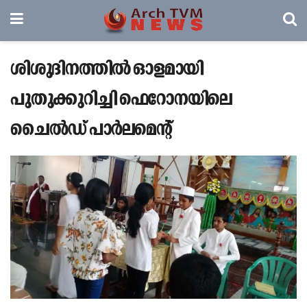
ശിശുദിനത്തിൽ ഓളമായി
പുതുക്കുറിച്ചി ഫെറോനയിലെ
ചൈൽഡ് പാർലമെന്റ്