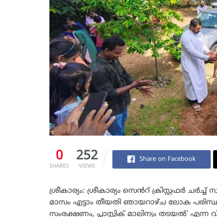
0
252
Share on Facebook
SHARES
VIEWS
ശ്രീകാര്യം: ശ്രീകാര്യം സെൻറ് ക്രിസ്റ്റഫർ ചർ
മാസം എട്ടാം തീയതി ഞായറാഴ്ച ലോക പരിസ്ഥി
സംരക്ഷണം, പ്ലാസ്റ്റിക് മാലിന്യം തടയൽ’ 