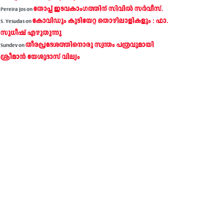
തോപ്പ് ഇടവകാംഗത്തിന് സിവിൽ സർവീസ്.
Pereira Jos
on
കോവിഡും കുടിയേറ്റ തൊഴിലാളികളും : ഫാ.
S. Yesudas
on
സുധീഷ് എഴുതുന്നു
തീരപ്രദേശത്തിനൊരു സ്വന്തം പത്രവുമായി
Sundev
on
ശ്രീമാന്‍ യേശുദാസ് വില്യം