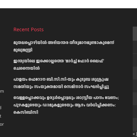
Recent Posts
മുതലപ്പൊഴിയിൽ അടിയന്തര തീരുമാനമുണ്ടാകുമെന്ന്
മുഖ്യമന്ത്രി
ഇന്ത്യയിലെ ഇക്കൊല്ലത്തെ ‘മാർച്ച് ഫോർ ലൈഫ്’
ചെന്നൈയിൽ
പാളയം ഫെറോന ബി.സി.സി-യും കുടുബ ശുശ്രൂഷ
സമതിയും സംയുക്തമായി സെമിനാർ സംഘടിപ്പിച്ചു
am
വെള്ളപ്പൊക്കവും ഉരുള്‍പ്പൊട്ടലും ശാസ്ത്രീയ പഠനം വേണം;
പുഴകളുടെയും ഡാമുകളുടെയും ആഴം വര്‍ധിപ്പിക്കണം:
d
കെസിബിസി
t
or
« 