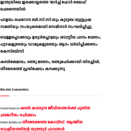
ഇന്ത്യയിലെ ഇക്കൊല്ലത്തെ ‘മാർച്ച് ഫോർ ലൈഫ്’
ചെന്നൈയിൽ
പാളയം ഫെറോന ബി.സി.സി-യും കുടുബ ശുശ്രൂഷ
സമതിയും സംയുക്തമായി സെമിനാർ സംഘടിപ്പിച്ചു
വെള്ളപ്പൊക്കവും ഉരുള്‍പ്പൊട്ടലും ശാസ്ത്രീയ പഠനം വേണം;
പുഴകളുടെയും ഡാമുകളുടെയും ആഴം വര്‍ധിപ്പിക്കണം:
കെസിബിസി
കടൽക്ഷോഭം; രണ്ടു മരണം, രണ്ടുപേർക്കായി തിരച്ചിൽ,
തീരദേശത്ത് പ്രതിഷേധം കനക്കുന്നു
Recent Comments
കടല്‍ കവരുന്ന ജീവിതങ്ങള്‍ക്ക് പുതിയ
Xavierlouis
on
ചരമഗീതം രചിക്കാം
തീരദേശത്തെ കോവിഡ്: ആത്മീയ
Robin Baldin
on
രാഷ്ട്രീയത്തിന്റെ തൂത്തൂര്‍ പാഠങ്ങൾ