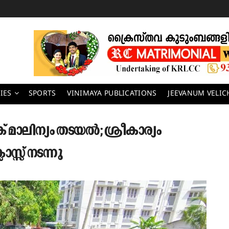
IES
SPORTS
VINIMAYA PUBLICATIONS
JEEVANUM VELI
ക് മാലിന്യം തടയൽ; ശ്രീകാര്യം
സ് നടന്നു