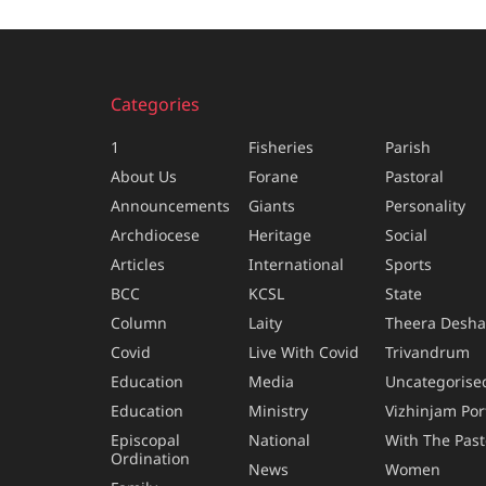
Categories
1
Fisheries
Parish
About Us
Forane
Pastoral
Announcements
Giants
Personality
Archdiocese
Heritage
Social
Articles
International
Sports
BCC
KCSL
State
Column
Laity
Theera Desh
Covid
Live With Covid
Trivandrum
Education
Media
Uncategorise
Education
Ministry
Vizhinjam Por
Episcopal
National
With The Past
Ordination
News
Women