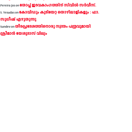
തോപ്പ് ഇടവകാംഗത്തിന് സിവിൽ സർവീസ്.
Pereira Jos
on
കോവിഡും കുടിയേറ്റ തൊഴിലാളികളും : ഫാ.
S. Yesudas
on
സുധീഷ് എഴുതുന്നു
തീരപ്രദേശത്തിനൊരു സ്വന്തം പത്രവുമായി
Sundev
on
ശ്രീമാന്‍ യേശുദാസ് വില്യം