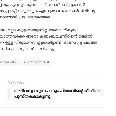
ും ഏറ്റവും കുറഞ്ഞത് ചോറ്, ഒഴിച്ചുകറി, 2
്യ ഉറപ്പ് വരുത്തുക എന്ന ഇടവക കൗൺസിലിന്റെ
് ഇറങ്ങാൻ പ്രചോദനമായത്.
യ എല്ലാ കുടുംബയൂണിറ്റ് ഭാരവാഹികളും
ാത്തവര്‍ക്ക് ഓരോ കുടുംബയൂണിറ്റിന്റെ ഉള്ളില്‍
 ഉള്ള തിരുമാനങ്ങളുമായിട്ടാണ് ‘ഓണസദ്യ ചലഞ്ച്‌’
ാ. ഡീജോ പത്രോസ് അറിയിച്ചു.
ndrum city
Trivandrum Dist
Next Post
അഭിവന്ദ്യ സൂസപാക്യം പിതാവിൻ്റെ ജീവിതം
പുസ്തകമാകുന്നു