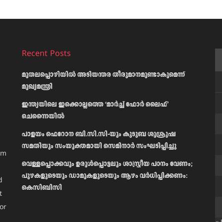
Recent Posts
മുതലപ്പൊഴിയിൽ അടിയന്തര തീരുമാനമുണ്ടാകുമെന്ന്
മുഖ്യമന്ത്രി
ഇന്ത്യയിലെ ഇക്കൊല്ലത്തെ ‘മാർച്ച് ഫോർ ലൈഫ്’
ചെന്നൈയിൽ
പാളയം ഫെറോന ബി.സി.സി-യും കുടുബ ശുശ്രൂഷ
സമതിയും സംയുക്തമായി സെമിനാർ സംഘടിപ്പിച്ചു
am
വെള്ളപ്പൊക്കവും ഉരുള്‍പ്പൊട്ടലും ശാസ്ത്രീയ പഠനം വേണം;
പുഴകളുടെയും ഡാമുകളുടെയും ആഴം വര്‍ധിപ്പിക്കണം:
d
കെസിബിസി
t
or