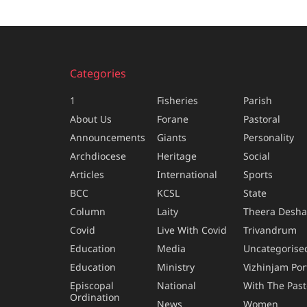
Categories
1
Fisheries
Parish
About Us
Forane
Pastoral
Announcements
Giants
Personality
Archdiocese
Heritage
Social
Articles
International
Sports
BCC
KCSL
State
Column
Laity
Theera Desh
Covid
Live With Covid
Trivandrum
Education
Media
Uncategorise
Education
Ministry
Vizhinjam Por
Episcopal
National
With The Past
Ordination
News
Women