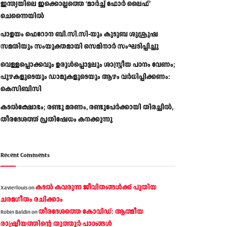
ഇന്ത്യയിലെ ഇക്കൊല്ലത്തെ ‘മാർച്ച് ഫോർ ലൈഫ്’
ചെന്നൈയിൽ
പാളയം ഫെറോന ബി.സി.സി-യും കുടുബ ശുശ്രൂഷ
സമതിയും സംയുക്തമായി സെമിനാർ സംഘടിപ്പിച്ചു
വെള്ളപ്പൊക്കവും ഉരുള്‍പ്പൊട്ടലും ശാസ്ത്രീയ പഠനം വേണം;
പുഴകളുടെയും ഡാമുകളുടെയും ആഴം വര്‍ധിപ്പിക്കണം:
കെസിബിസി
കടൽക്ഷോഭം; രണ്ടു മരണം, രണ്ടുപേർക്കായി തിരച്ചിൽ,
തീരദേശത്ത് പ്രതിഷേധം കനക്കുന്നു
Recent Comments
കടല്‍ കവരുന്ന ജീവിതങ്ങള്‍ക്ക് പുതിയ
Xavierlouis
on
ചരമഗീതം രചിക്കാം
തീരദേശത്തെ കോവിഡ്: ആത്മീയ
Robin Baldin
on
രാഷ്ട്രീയത്തിന്റെ തൂത്തൂര്‍ പാഠങ്ങൾ