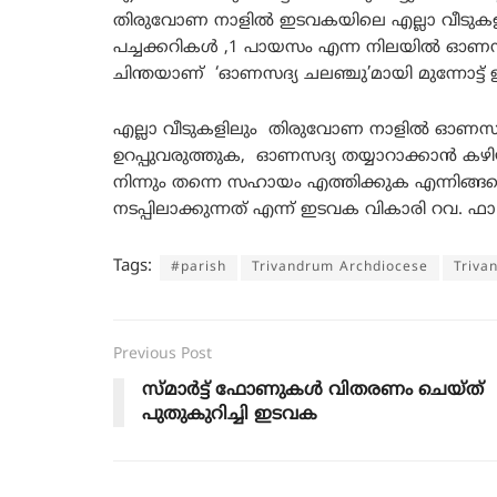
തിരുവോണ നാളില്‍ ഇടവകയിലെ എല്ലാ വീടുകളില
പച്ചക്കറികൾ ,1 പായസം എന്ന നിലയിൽ ഓണസദ
ചിന്തയാണ് ‘ഓണസദ്യ ചലഞ്ചു’മായി മുന്നോട്ട
എല്ലാ വീടുകളിലും തിരുവോണ നാളില്‍ ഓണസദ്
ഉറപ്പുവരുത്തുക, ഓണസദ്യ തയ്യാറാക്കാന്‍ കഴിയ
നിന്നും തന്നെ സഹായം എത്തിക്കുക എന്നിങ്ങനെ
നടപ്പിലാക്കുന്നത് എന്ന് ഇടവക വികാരി റവ. ഫ
Tags:
#parish
Trivandrum Archdiocese
Triva
Previous Post
സ്മാർട്ട് ഫോണുകൾ വിതരണം ചെയ്ത്
പുതുകുറിച്ചി ഇടവക