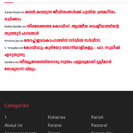
കടല്‍ കവരുന്ന ജീവിതങ്ങള്‍ക്ക് പുതിയ ചരമഗീതം
Xavierlouis
on
രചിക്കാം
തീരദേശത്തെ കോവിഡ്: ആത്മീയ രാഷ്ട്രീയത്തിന്റെ
Robin Baldin
on
തൂത്തൂര്‍ പാഠങ്ങൾ
തോപ്പ് ഇടവകാംഗത്തിന് സിവിൽ സർവീസ്.
Pereira Jos
on
കോവിഡും കുടിയേറ്റ തൊഴിലാളികളും : ഫാ. സുധീഷ്
S. Yesudas
on
എഴുതുന്നു
തീരപ്രദേശത്തിനൊരു സ്വന്തം പത്രവുമായി ശ്രീമാന്‍
Sundev
on
യേശുദാസ് വില്യം
Categories
1
Fisheries
Parish
About Us
Forane
Pastoral