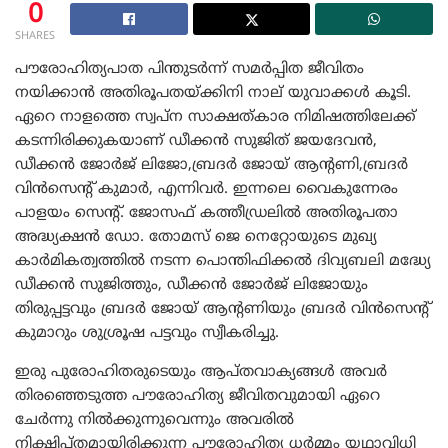
0
SHARES
പൗരോഹിത്യപാത പിന്തുടർന്ന് സമർപ്പിത ജീവിതം
നയിക്കാൻ അതിരൂപതയ്ക്കിനി നാല് യുവാക്കൾ കൂടി.
ഏറെ നാളത്തെ സ്വപ്ന സാക്ഷത്കാര നിമിഷത്തിലേക്ക്
കടന്നിരിക്കുകയാണ് ഡീക്കൻ സുജിത് ജയദേവൻ,
ഡീക്കൻ ജോർജ് ലിജോ,ബ്രദർ ജോയ് ആന്റണി,ബ്രദർ
വിൻസെന്റ് കുമാർ, എന്നിവർ. ഇന്നലെ വൈകുന്നേരം
പാളയം സെന്റ്. ജോസഫ് കത്തീഡ്രലിൽ അതിരൂപതാ
അദ്ധ്യക്ഷൻ ഡോ. തോമസ് ജെ നെറ്റോയുടെ മുഖ്യ
കാർമികത്വത്തിൽ നടന്ന പൊന്തിഫിക്കൽ ദിവ്യബലി മദ്ധ്യേ
ഡീക്കൻ സുജിത്തും, ഡീക്കൻ ജോർജ് ലിജോയും
തിരുപ്പട്ടവും ബ്രദർ ജോയ് ആന്റണിയും ബ്രദർ വിൻസെന്റ്
കുമാറും ശുശ്രൂഷ പട്ടവും സ്വീകരിച്ചു.
ഇരു പുരോഹിതരുടെയും ആപ്തവാക്യങ്ങൾ അവർ
തിരഞ്ഞെടുത്ത പൗരോഹിത്യ ജീവിതവുമായി ഏറെ
ചേർന്നു നിൽക്കുന്നുവെന്നും അവരിൽ
നിക്ഷിപ്തമായിരിക്കുന്ന പൗരോഹിത്യ ധർമ്മം യഥാവിധി