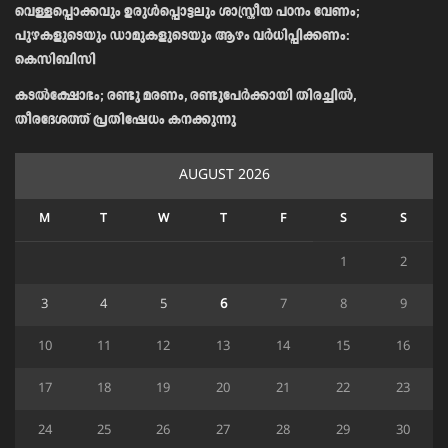
വെള്ളപ്പൊക്കവും ഉരുള്‍പ്പൊട്ടലും ശാസ്ത്രീയ പഠനം വേണം;
പുഴകളുടെയും ഡാമുകളുടെയും ആഴം വര്‍ധിപ്പിക്കണം:
കെസിബിസി
കടൽക്ഷോഭം; രണ്ടു മരണം, രണ്ടുപേർക്കായി തിരച്ചിൽ,
തീരദേശത്ത് പ്രതിഷേധം കനക്കുന്നു
AUGUST 2026
M
T
W
T
F
S
S
1
2
3
4
5
6
7
8
9
10
11
12
13
14
15
16
17
18
19
20
21
22
23
24
25
26
27
28
29
30