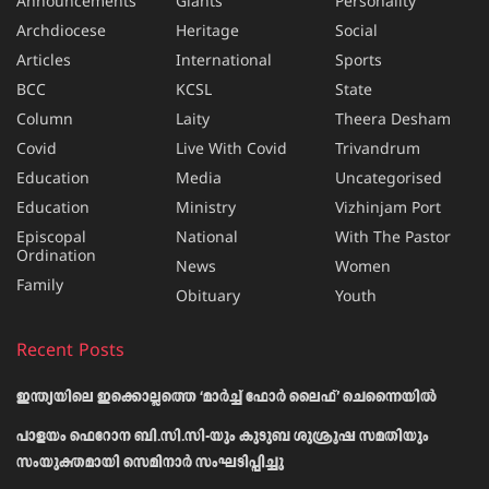
Announcements
Giants
Personality
Archdiocese
Heritage
Social
Articles
International
Sports
BCC
KCSL
State
Column
Laity
Theera Desham
Covid
Live With Covid
Trivandrum
Education
Media
Uncategorised
Education
Ministry
Vizhinjam Port
Episcopal
National
With The Pastor
Ordination
News
Women
Family
Obituary
Youth
Recent Posts
ഇന്ത്യയിലെ ഇക്കൊല്ലത്തെ ‘മാർച്ച് ഫോർ ലൈഫ്’ ചെന്നൈയിൽ
പാളയം ഫെറോന ബി.സി.സി-യും കുടുബ ശുശ്രൂഷ സമതിയും
സംയുക്തമായി സെമിനാർ സംഘടിപ്പിച്ചു