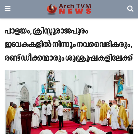
പാളയം, ക്രിസ്തുരാജപുരം
ഇടവകകളിൽ നിന്നും നവവൈദികരും,
രണ്ട് ഡീക്കന്മാരും ശുശ്രൂഷകളിലേക്ക്