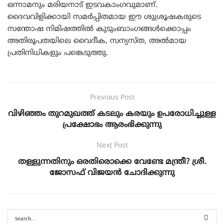
ഒന്നാമനും മരിയനാട് ഇടവകാംഗവുമാണ്.
ദൈവവിളിക്കായി സമർപ്പിതമായ ഈ ശുശ്രൂഷകരുടെ
സന്തോഷ നിമിഷത്തിൽ കുടുംബാംഗങ്ങൾക്കൊപ്പം
അതിരൂപതയിലെ വൈദീക, സന്യസ്ത, അൽമായ
പ്രതിനിധികളും പങ്കെടുത്തു.
Previous Post
വിഴിഞ്ഞം തുറമുഖത്ത് കടലും കരയും ഉപരോധിച്ചുള്ള
പ്രക്ഷോഭം ആരംഭിക്കുന്നു
Next Post
തള്ളുന്നതിനും ഒരതിരൊക്കെ വേണ്ടേ മന്ത്രീ? ശ്രീ.
ജോസഫ് വിജയൻ ചോദിക്കുന്നു