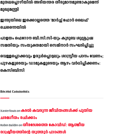
മുതലപ്പൊഴിയിൽ അടിയന്തര തീരുമാനമുണ്ടാകുമെന്ന്
മുഖ്യമന്ത്രി
ഇന്ത്യയിലെ ഇക്കൊല്ലത്തെ ‘മാർച്ച് ഫോർ ലൈഫ്’
ചെന്നൈയിൽ
പാളയം ഫെറോന ബി.സി.സി-യും കുടുബ ശുശ്രൂഷ
സമതിയും സംയുക്തമായി സെമിനാർ സംഘടിപ്പിച്ചു
വെള്ളപ്പൊക്കവും ഉരുള്‍പ്പൊട്ടലും ശാസ്ത്രീയ പഠനം വേണം;
പുഴകളുടെയും ഡാമുകളുടെയും ആഴം വര്‍ധിപ്പിക്കണം:
കെസിബിസി
Recent Comments
കടല്‍ കവരുന്ന ജീവിതങ്ങള്‍ക്ക് പുതിയ
Xavierlouis
on
ചരമഗീതം രചിക്കാം
തീരദേശത്തെ കോവിഡ്: ആത്മീയ
Robin Baldin
on
രാഷ്ട്രീയത്തിന്റെ തൂത്തൂര്‍ പാഠങ്ങൾ