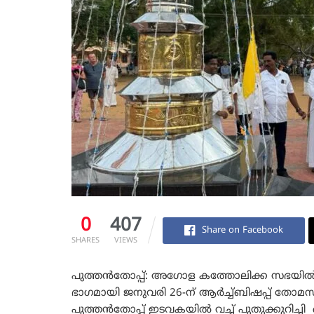
0
407
Share on Facebook
SHARES
VIEWS
പുത്തൻതോപ്പ്: അഗോള കത്തോലിക്ക സഭയിൽ 
ഭാഗമായി ജനുവരി 26-ന്‌ ആർച്ച്ബിഷപ്പ് തോമ
പുത്തൻതോപ്പ് ഇടവകയിൽ വച്ച് പുതുക്കുറ