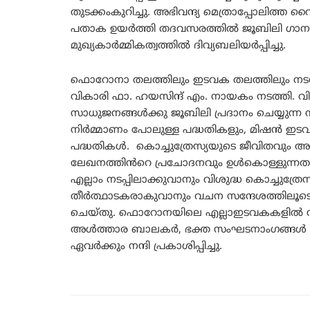
തുടക്കംകുറിച്ചു. അഭിവന്ദ്യ മെത്രാപ്പോലിത്
പതാക ഉയർത്തി തദവസരത്തിൽ ജൂബിലി ഗാനം മു
മുഖ്യകാർമ്മികത്വത്തിൽ ദിവ്യബലിയർപ്പിച്ചു.
ഫൊറോനാ തലത്തിലും ഇടവക തലത്തിലും നടത്
വികാരി ഫാ. ഹയസിന്ദ് എം. നായകം നടത്തി. വ
സാധുജനങ്ങൾക്കു ജൂബിലി പ്രദാനം ചെയ്യുന്ന സ
നിർമ്മാണം പോലുള്ള പദ്ധതികളും, മിഷൻ ഇട
പദ്ധതികൾ. കൊച്ചുത്രേസ്യയുടെ ജീവിതവും അവി
ലേഖനത്തിൻറെ പ്രചോദനവും ഉൾകൊള്ളുന്നതാ
എല്ലാം നടപ്പിലാക്കുവാനും വിശുദ്ധ കൊച്ചുത്രേസ
തീർത്ഥാടകരാകുവാനും വചന സന്ദേശത്തിലൂടെ
ചെയ്തു. ഫൊറോനയിലെ എല്ലാഇടവകകളിൽ നി
അൾത്താര ബാലകർ, ഭക്ത സംഘടനാംഗങ്ങൾ സന്
ഏവർക്കും നന്ദി പ്രകാശിപ്പിച്ചു.