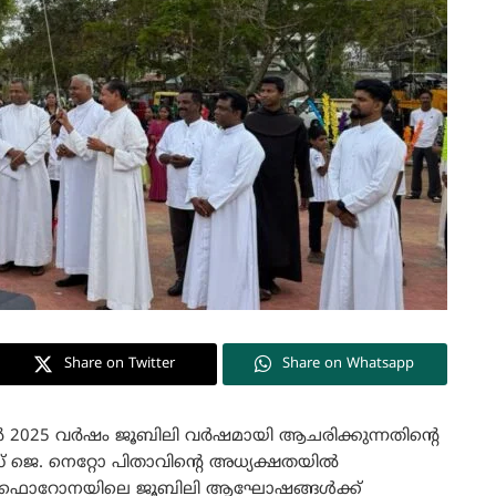
Share on Twitter
Share on Whatsapp
2025 വർഷം ജൂബിലി വർഷമായി ആചരിക്കുന്നതിന്റെ
സ് ജെ. നെറ്റോ പിതാവിന്റെ അധ്യക്ഷതയിൽ
ിച്ചി ഫൊറോനയിലെ ജൂബിലി ആഘോഷങ്ങൾക്ക്