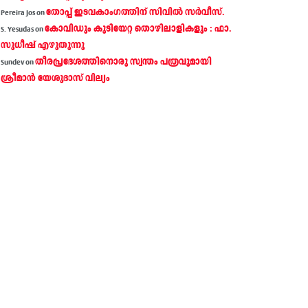
തോപ്പ് ഇടവകാംഗത്തിന് സിവിൽ സർവീസ്.
Pereira Jos
on
കോവിഡും കുടിയേറ്റ തൊഴിലാളികളും : ഫാ.
S. Yesudas
on
സുധീഷ് എഴുതുന്നു
തീരപ്രദേശത്തിനൊരു സ്വന്തം പത്രവുമായി
Sundev
on
ശ്രീമാന്‍ യേശുദാസ് വില്യം