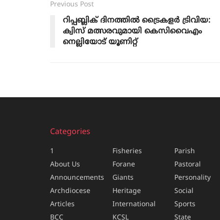
Previous Post
റിപ്പബ്ലിക് ദിനത്തിൽ ട്രൈകളർ ട്രിവിയ:
ക്വിസ് മത്സരവുമായി കെസിവൈഎം
നെല്ലിയോട് യൂണിറ്റ്
Categories
1
Fisheries
Parish
About Us
Forane
Pastoral
Announcements
Giants
Personality
Archdiocese
Heritage
Social
Articles
International
Sports
BCC
KCSL
State