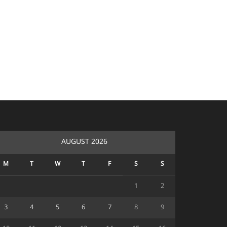
AUGUST 2026
M
T
W
T
F
S
S
1
2
3
4
5
6
7
8
9