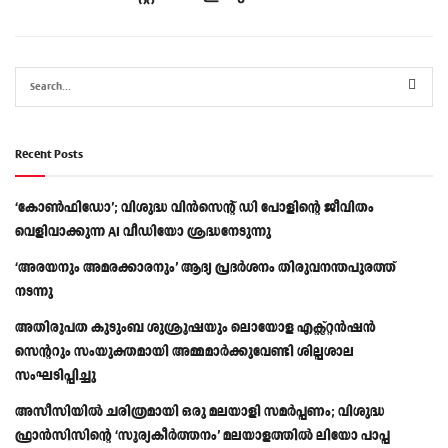
Recent Posts
‘കോൺഫിഡോ’; വിശുദ്ധ വിൻസെന്റ് ഡി പോളിന്റെ ജീവിതം
വെളിവാക്കുന്ന AI വീഡിയോ ശ്രദ്ധനേടുന്നു
‘അരയനും അമരക്കാരനും’ ആദ്യ പ്രദർശനം തിരുവനന്തപുരത്ത്
നടന്നു
അതിരൂപത കുടുംബ ശുശ്രൂഷയും ലൊയോള എക്സ്റ്റൻഷൻ
സെന്ററും സംയുക്തമായി അമ്മമാർക്കുവേണ്ടി ശില്പശാല
സംഘടിപ്പിച്ചു
അസീസിയിൽ ചരിത്രമായി ഒരു മലയാളി സമർപ്പണം; വിശുദ്ധ
ഫ്രാൻസിസിന്റെ ‘സൂര്യകീർത്തനം’ മലയാളത്തിൽ ലിയോ പാപ്പ