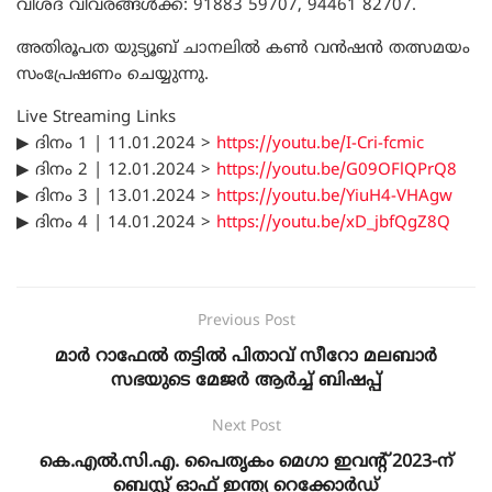
വിശദ വിവരങ്ങൾക്ക്: 91883 59707, 94461 82707.
അതിരൂപത യുട്യൂബ് ചാനലിൽ കൺ വൻഷൻ തത്സമയം
സംപ്രേഷണം ചെയ്യുന്നു.
Live Streaming Links
▶ ദിനം 1 | 11.01.2024 >
https://youtu.be/I-Cri-fcmic
▶ ദിനം 2 | 12.01.2024 >
https://youtu.be/G09OFlQPrQ8
▶ ദിനം 3 | 13.01.2024 >
https://youtu.be/YiuH4-VHAgw
▶ ദിനം 4 | 14.01.2024 >
https://youtu.be/xD_jbfQgZ8Q
Previous Post
മാർ റാഫേൽ തട്ടിൽ പിതാവ് സീറോ മലബാർ
സഭയുടെ മേജർ ആർച്ച് ബിഷപ്പ്
Next Post
കെ.എൽ.സി.എ. പൈതൃകം മെഗാ ഇവന്റ് 2023-ന്‌
ബെസ്റ്റ് ഓഫ് ഇന്ത്യ റെക്കോർഡ്