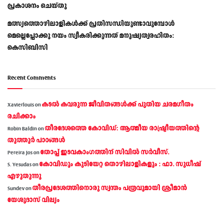
പ്രകാശനം ചെയ്തു
മത്സ്യത്തൊഴിലാളികള്‍ക്ക് പ്രതിസന്ധിയുണ്ടാവുമ്പോള്‍
മെല്ലെപ്പോക്കു നയം സ്വീകരിക്കുന്നത് മനുഷ്യത്വരഹിതം:
കെസിബിസി
Recent Comments
കടല്‍ കവരുന്ന ജീവിതങ്ങള്‍ക്ക് പുതിയ ചരമഗീതം
Xavierlouis
on
രചിക്കാം
തീരദേശത്തെ കോവിഡ്: ആത്മീയ രാഷ്ട്രീയത്തിന്റെ
Robin Baldin
on
തൂത്തൂര്‍ പാഠങ്ങൾ
തോപ്പ് ഇടവകാംഗത്തിന് സിവിൽ സർവീസ്.
Pereira Jos
on
കോവിഡും കുടിയേറ്റ തൊഴിലാളികളും : ഫാ. സുധീഷ്
S. Yesudas
on
എഴുതുന്നു
തീരപ്രദേശത്തിനൊരു സ്വന്തം പത്രവുമായി ശ്രീമാന്‍
Sundev
on
യേശുദാസ് വില്യം