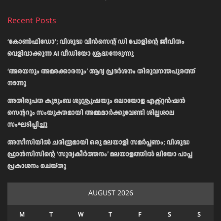
Recent Posts
‘കോൺഫിഡോ’; വിശുദ്ധ വിൻസെന്റ് ഡി പോളിന്റെ ജീവിതം
വെളിവാക്കുന്ന AI വീഡിയോ ശ്രദ്ധനേടുന്നു
‘അരയനും അമരക്കാരനും’ ആദ്യ പ്രദർശനം തിരുവനന്തപുരത്ത്
നടന്നു
അതിരൂപത കുടുംബ ശുശ്രൂഷയും ലൊയോള എക്സ്റ്റൻഷൻ
സെന്ററും സംയുക്തമായി അമ്മമാർക്കുവേണ്ടി ശില്പശാല
സംഘടിപ്പിച്ചു
അസീസിയിൽ ചരിത്രമായി ഒരു മലയാളി സമർപ്പണം; വിശുദ്ധ
ഫ്രാൻസിസിന്റെ ‘സൂര്യകീർത്തനം’ മലയാളത്തിൽ ലിയോ പാപ്പ
പ്രകാശനം ചെയ്തു
AUGUST 2026
M
T
W
T
F
S
S