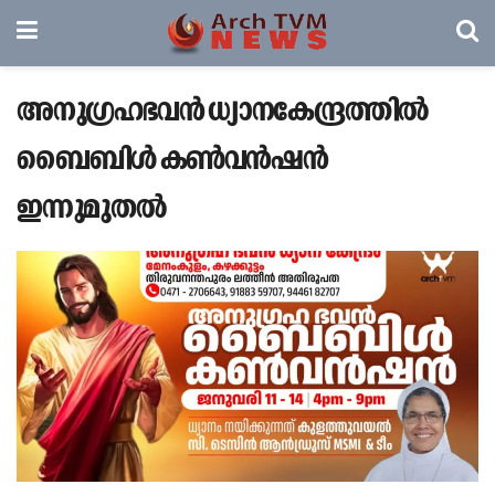
അനുഗ്രഹഭവൻ ധ്യാനകേന്ദ്രത്തിൽ
ബൈബിൾ കൺവൻഷൻ
ഇന്നുമുതൽ