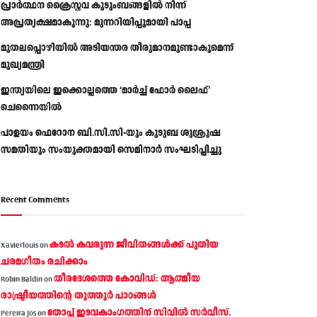
പ്രാര്‍ത്ഥന ക്രൈസ്തവ കുടുംബങ്ങളില്‍ നിന്ന്
അപ്രത്യക്ഷമാകുന്നു: മുന്നറിയിപ്പുമായി പാപ്പ
മുതലപ്പൊഴിയിൽ അടിയന്തര തീരുമാനമുണ്ടാകുമെന്ന്
മുഖ്യമന്ത്രി
ഇന്ത്യയിലെ ഇക്കൊല്ലത്തെ ‘മാർച്ച് ഫോർ ലൈഫ്’
ചെന്നൈയിൽ
പാളയം ഫെറോന ബി.സി.സി-യും കുടുബ ശുശ്രൂഷ
സമതിയും സംയുക്തമായി സെമിനാർ സംഘടിപ്പിച്ചു
Recent Comments
കടല്‍ കവരുന്ന ജീവിതങ്ങള്‍ക്ക് പുതിയ
Xavierlouis
on
ചരമഗീതം രചിക്കാം
തീരദേശത്തെ കോവിഡ്: ആത്മീയ
Robin Baldin
on
രാഷ്ട്രീയത്തിന്റെ തൂത്തൂര്‍ പാഠങ്ങൾ
തോപ്പ് ഇടവകാംഗത്തിന് സിവിൽ സർവീസ്.
Pereira Jos
on