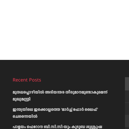
Recent Posts
മുതലപ്പൊഴിയിൽ അടിയന്തര തീരുമാനമുണ്ടാകുമെന്ന്
മുഖ്യമന്ത്രി
ഇന്ത്യയിലെ ഇക്കൊല്ലത്തെ ‘മാർച്ച് ഫോർ ലൈഫ്’
ചെന്നൈയിൽ
പാളയം ഫെറോന ബി.സി.സി-യും കുടുബ ശുശ്രൂഷ