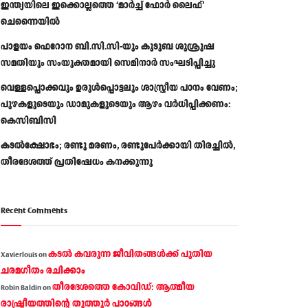
ഇന്ത്യയിലെ ഇക്കൊല്ലത്തെ ‘മാർച്ച് ഫോർ ലൈഫ്’
ചെന്നൈയിൽ
പാളയം ഫെറോന ബി.സി.സി-യും കുടുബ ശുശ്രൂഷ
സമതിയും സംയുക്തമായി സെമിനാർ സംഘടിപ്പിച്ചു
വെള്ളപ്പൊക്കവും ഉരുള്‍പ്പൊട്ടലും ശാസ്ത്രീയ പഠനം വേണം;
പുഴകളുടെയും ഡാമുകളുടെയും ആഴം വര്‍ധിപ്പിക്കണം:
കെസിബിസി
കടൽക്ഷോഭം; രണ്ടു മരണം, രണ്ടുപേർക്കായി തിരച്ചിൽ,
തീരദേശത്ത് പ്രതിഷേധം കനക്കുന്നു
Recent Comments
കടല്‍ കവരുന്ന ജീവിതങ്ങള്‍ക്ക് പുതിയ
Xavierlouis
on
ചരമഗീതം രചിക്കാം
തീരദേശത്തെ കോവിഡ്: ആത്മീയ
Robin Baldin
on
രാഷ്ട്രീയത്തിന്റെ തൂത്തൂര്‍ പാഠങ്ങൾ