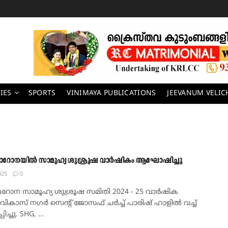
IES
SPORTS
VINIMAYA PUBLICATIONS
JEEVANUM VELI
ഫൊറോനയിൽ സാമൂഹ്യ ശുശ്രൂഷ വാർഷികം ആഘോഷിച്ചു
025
0
ഫെറോന സാമൂഹ്യ ശുശ്രൂഷ സമിതി 2024 - 25 വാർഷിക
വികാസ് നഗർ സെന്റ് ജോസഫ് ചർച്ച് പാരിഷ് ഹാളിൽ വച്ച്
ച്ചു. SHG, ...