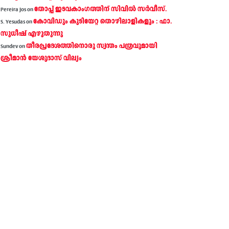
തോപ്പ് ഇടവകാംഗത്തിന് സിവിൽ സർവീസ്.
Pereira Jos
on
കോവിഡും കുടിയേറ്റ തൊഴിലാളികളും : ഫാ.
S. Yesudas
on
സുധീഷ് എഴുതുന്നു
തീരപ്രദേശത്തിനൊരു സ്വന്തം പത്രവുമായി
Sundev
on
ശ്രീമാന്‍ യേശുദാസ് വില്യം