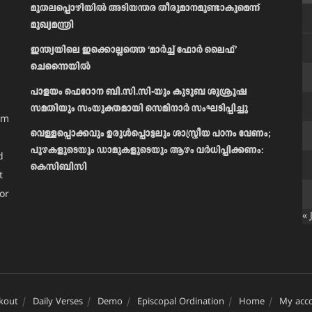
മുതലപ്പൊഴിയിൽ അടിയന്തര തീരുമാനമുണ്ടാകുമെന്ന്
മുഖ്യമന്ത്രി
ഇന്ത്യയിലെ ഇക്കൊല്ലത്തെ ‘മാർച്ച് ഫോർ ലൈഫ്’
ചെന്നൈയിൽ
പാളയം ഫെറോന ബി.സി.സി-യും കുടുബ ശുശ്രൂഷ
സമതിയും സംയുക്തമായി സെമിനാർ സംഘടിപ്പിച്ചു
am
വെള്ളപ്പൊക്കവും ഉരുള്‍പ്പൊട്ടലും ശാസ്ത്രീയ പഠനം വേണം;
പുഴകളുടെയും ഡാമുകളുടെയും ആഴം വര്‍ധിപ്പിക്കണം:
d
കെസിബിസി
t
or
« 
kout
Daily Verses
Demo
Episcopal Ordination
Home
My acc