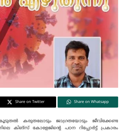
Share on Twitter
Share on Whatsapp
ൂടുതൽ കരുതലോടും ജാഗ്രതയോടും ജീവിക്കേണ്ട
നിലെ കിങ്‌സ് കോളേജിന്റെ പഠന റിപ്പോർട്ട് പ്രകാരം