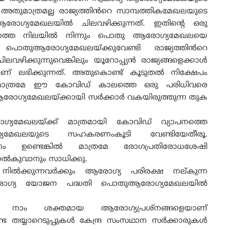
ം. അതുമാത്രമല്ല രാജ്യത്തിൻറെ സാമ്പത്തികമേഖലയുടെ
ോഗ്യമേഖലയിൽ ചിലവഴിക്കുന്നത്. ഇതിന്റെ ഒരു
്പോഴത്തെ നിലയിൽ നിന്നും പൊതു ആരോഗ്യമേഖലയെ
ക പൊതുആരോഗ്യമേഖലയ്ക്കുവേണ്ടി രാജ്യത്തിൻറെ
ിക്കുന്നുവെങ്കിലും യൂറോപ്പ്യൻ രാജ്യങ്ങളെക്കാൾ
് ലഭിക്കുന്നത്. അതുകൊണ്ട് കൂടുതൽ നിക്ഷേപം
ാത്രമേ ഈ കോവിഡ് കാലത്തെ ഒരു പരിധിവരെ
ുആരോഗ്യമേഖലയ്ക്കായി സർക്കാർ വകയിരുത്തുന്ന തുക
മേഖലയ്ക്ക് മാത്രമായി കോവിഡ് വ്യാപനത്തെ
ആരോഗ്യമേഖലയുടെ സഹകരണംകൂടി വേണ്ടിയേതീരൂ.
നം ഉണ്ടെങ്കിൽ മാത്രമേ രോഗപ്രതിരോധശേഷി
ഷ നൽകുവാനും സാധിക്കു.
കം നിൽക്കുന്നവർക്കും ആരോഗ്യ പരിരക്ഷ നല്കുന്ന
ജൻ ആരോഗ്യ യോജന പദ്ധതി പൊതുആരോഗ്യമേഖലയിൽ
ാം ശക്തമായ ആരോഗ്യപ്രശ്‌നങ്ങളെയാണ്
ട തയ്യാറെടുപ്പുകൾ കേന്ദ്ര സംസഥാന സർക്കാരുകൾ