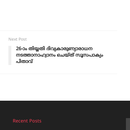
Next Post
26-ാം തിയ്യതി ദിവ്യകാരുണ്യാരാധന
നടത്താനാഹ്വാനം ചെയ്ത് സൂസപാക്യം
പിതാവ്
Recent Posts