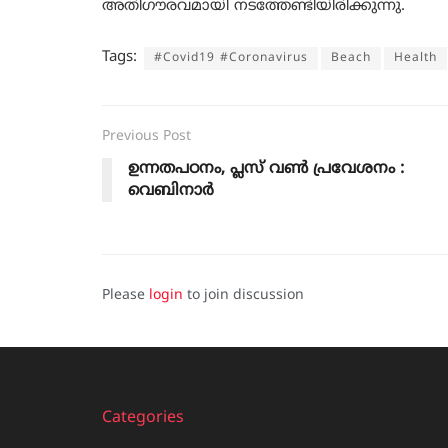
അതിഗൗരവമായി നടത്തേണ്ടിയിരിക്കുന്നു.
Tags:
#Covid19 #Coronavirus
Beach
Health
Previous Post
ഉന്നതപഠനം, പ്ലസ് വൺ പ്രവേശനം :
വെബിനാർ
Please
login
to join discussion
Categories