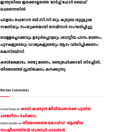
ഇന്ത്യയിലെ ഇക്കൊല്ലത്തെ ‘മാർച്ച് ഫോർ ലൈഫ്’
ചെന്നൈയിൽ
പാളയം ഫെറോന ബി.സി.സി-യും കുടുബ ശുശ്രൂഷ
സമതിയും സംയുക്തമായി സെമിനാർ സംഘടിപ്പിച്ചു
വെള്ളപ്പൊക്കവും ഉരുള്‍പ്പൊട്ടലും ശാസ്ത്രീയ പഠനം വേണം;
പുഴകളുടെയും ഡാമുകളുടെയും ആഴം വര്‍ധിപ്പിക്കണം:
കെസിബിസി
കടൽക്ഷോഭം; രണ്ടു മരണം, രണ്ടുപേർക്കായി തിരച്ചിൽ,
തീരദേശത്ത് പ്രതിഷേധം കനക്കുന്നു
Recent Comments
കടല്‍ കവരുന്ന ജീവിതങ്ങള്‍ക്ക് പുതിയ
Xavierlouis
on
ചരമഗീതം രചിക്കാം
തീരദേശത്തെ കോവിഡ്: ആത്മീയ
Robin Baldin
on
രാഷ്ട്രീയത്തിന്റെ തൂത്തൂര്‍ പാഠങ്ങൾ