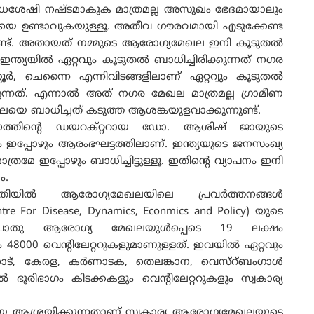
ോധശേഷി നഷ്ടമാകുക മാത്രമല്ല അസുഖം ഭേദമായാലും
ിയെ ഉണ്ടാവുകയുള്ളൂ. അതീവ ഗൗരവമായി എടുക്കേണ്ട
നുണ്ട്. അതായത് നമ്മുടെ ആരോഗ്യമേഖല ഇനി കൂടുതൽ
9 ഇന്ത്യയിൽ ഏറ്റവും കൂടുതൽ ബാധിച്ചിരിക്കുന്നത് നഗര
 ചെന്നൈ എന്നിവിടങ്ങളിലാണ് ഏറ്ററ്വും കൂടുതൽ
്കുന്നത്. എന്നാൽ അത് നഗര മേഖല മാത്രമല്ല ഗ്രാമീണ
െയെ ബാധിച്ചത് കടുത്ത ആശങ്കയുളവാക്കുന്നുണ്ട്.
ത്തിന്റെ ഡയറക്റ്ററായ ഡോ. ആശിഷ് ജായുടെ
 ഇപ്പോഴും ആരംഭഘട്ടത്തിലാണ്. ഇന്ത്യയുടെ ജനസംഖ്യ
 ഇപ്പോഴും ബാധിച്ചിട്ടുള്ളൂ. ഇതിന്റെ വ്യാപനം ഇനി
ം.
ിയിൽ ആരോഗ്യമേഖലയിലെ പ്രവർത്തനങ്ങൾ
tre For Disease, Dynamics, Econmics and Policy) യുടെ
്യ പൊതു ആരോഗ്യ മേഖലയുൾപ്പെടെ 19 ലക്ഷം
 48000 വെന്റിലേറ്ററുകളുമാണുള്ളത്. ഇവയിൽ ഏറ്റവും
്‌നാട്, കേരള, കർണാടക, തെലങ്കാന, വെസ്‌റ്ബംഗാൾ
ഭൂരിഭാഗം കിടക്കകളും വെന്റിലേറ്ററുകളും സ്വകാര്യ
െ ആശ്രയിക്കുന്നതാണ് സ്വകാര്യ ആരോഗ്യമേഖലയുടെ