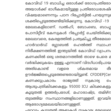
കോവിഡ് 19 ബാധിച്ച ഒരാൾക്ക് രോഗപ്രതിര
അയാൾക്ക് ഭാഗീകമായിട്ടുള്ള പ്രതിരോധശേഷ
വിഷയമാണെന്നും പഠന റിപ്പോർട്ടിൽ പറയുന്
ശക്തിപ്പെടുത്തേണ്ടിയിരിക്കുന്നു. കോവിഡ് -1
മേഖലകളിലാണ്. ഡൽഹി, ബോംബെ, ബാംഗ്ലൂർ,
പോസിറ്റീവ് കേസുകൾ റിപ്പോർട്ട് ചെയ്തിരിക
മേഖലവരെ, കേരളത്തിൽ പ്രത്വകിച്ചു തീരമേഖല
ഹാർവാർഡ് ഗ്ലോബൽ ഹെൽത്ത് സ്ഥാപന
നിരീക്ഷണത്തിൽ ഇന്ത്യയിൽ കോവിഡ് വ്യാപനം
കണക്കിൽ ഒരു ശതമാനത്തിൽ താഴെ പേരെ മാത്രമേ
വർദ്ധിക്കുകയം ഉള്ളൂ എന്നാണ് വിദഗ്ധാഭിപ്രായ
അത്‌കൊണ്ട് വളരെ ശ്കതമായ രീത
ഊർജ്ജിതപ്പെടുത്തേണ്ടതായിട്ടുണ്ട്. CFDDEP(Cen
കണക്കുപ്രകാരം രാജ്യത്ത് സ്വകാര
ആശുപത്രികിടക്കകളും 95000 ICU കിടക്കകളും
കൂടുതൽ ഉത്തർപ്രദേശ്, മഹാരാഷ്ട്ര, തമിഴ
തുടങ്ങിയ സംസ്ഥാനങ്ങളിലാണുള്ളത്. ഇവയിൽ 
ആരോഗ്യമേഖലയിലാണുള്ളത്.
ഏറ്റവും കൂടുതൽ ആളുകൾ സ്വകാര്യ മേഖലയ