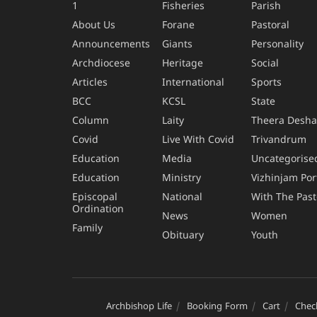
1
Fisheries
Parish
About Us
Forane
Pastoral
Announcements
Giants
Personality
Archdiocese
Heritage
Social
Articles
International
Sports
BCC
KCSL
State
Column
Laity
Theera Desh
Covid
Live With Covid
Trivandrum
Education
Media
Uncategorise
Education
Ministry
Vizhinjam Por
Episcopal
National
With The Past
Ordination
News
Women
Family
Obituary
Youth
Archbishop Life
Booking Form
Cart
Chec