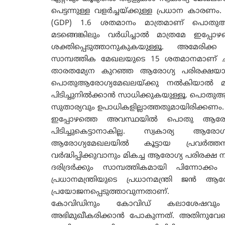
പെട്ടന്നുള്ള വളർച്ചയ്ക്കുള്ള പ്രധാന കാരണ
(GDP) 1.6 ശതമാനം മാത്രമാണ് പൊതുആര
മടങ്ങെങ്കിലും വർധിച്ചാൽ മാത്രമേ ഇപ
ശക്തിപ്പെടുത്താനുകുകയുള്ളൂ. അമേരിക്
സാമ്പത്തിക മേഖലയുടെ 15 ശതമാനമാണ് ചിലവഴ
താരതമ്യേന കുറഞ്ഞ ആരോഗ്യ പരിരക്ഷയാണ
പൊതുആരോഗ്യമേഖലയ്ക്കു നൽകിയാൽ മ
പിടിച്ചുനിൽക്കാൻ സാധിക്കുകയുള്ളൂ. പൊത
സുതാര്യവും ഉപാധികളില്ലാത്തതുമായിരിക്കണം.
ഇപ്പോഴത്തെ അവസ്ഥയിൽ പൊതു ആരോഗ്യ
പിടിച്ചുകെട്ടാനാകില്ല. സ്വകാര്യ 
ആരോഗ്യമേഖലയിൽ കൂട്ടായ പ്രവർത്ത
വർദ്ധിപ്പിക്കുവാനും മികച്ച ആരോഗ്യ പരിരക്
ദരിദ്രർക്കും സാമ്പത്തികമായി പിന്നോക്
പ്രധാനമന്ത്രിയുടെ പ്രധാനമന്ത്രി 
പ്രയോജനപ്പെടുത്താവുന്നതാണ്.
കോവിഡിനും കോവിഡ് കലാശേഷവും ന
അഭിമുഖീകരിക്കാൻ പോകുന്നത്. അതിനുവേണ്