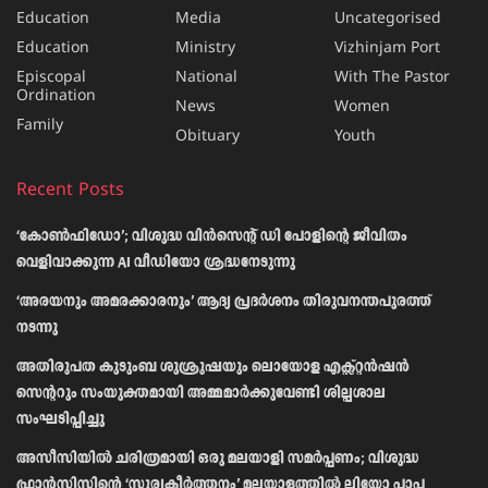
Education
Media
Uncategorised
Education
Ministry
Vizhinjam Port
Episcopal
National
With The Pastor
Ordination
News
Women
Family
Obituary
Youth
Recent Posts
‘കോൺഫിഡോ’; വിശുദ്ധ വിൻസെന്റ് ഡി പോളിന്റെ ജീവിതം
വെളിവാക്കുന്ന AI വീഡിയോ ശ്രദ്ധനേടുന്നു
‘അരയനും അമരക്കാരനും’ ആദ്യ പ്രദർശനം തിരുവനന്തപുരത്ത്
നടന്നു
അതിരൂപത കുടുംബ ശുശ്രൂഷയും ലൊയോള എക്സ്റ്റൻഷൻ
സെന്ററും സംയുക്തമായി അമ്മമാർക്കുവേണ്ടി ശില്പശാല
സംഘടിപ്പിച്ചു
അസീസിയിൽ ചരിത്രമായി ഒരു മലയാളി സമർപ്പണം; വിശുദ്ധ
ഫ്രാൻസിസിന്റെ ‘സൂര്യകീർത്തനം’ മലയാളത്തിൽ ലിയോ പാപ്പ