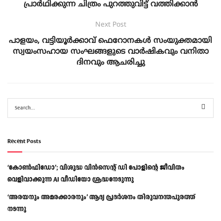
പ്രാർഥിക്കുന്ന ചിത്രം പുറത്തുവിട്ട് വത്തിക്കാൻ
Next Post
പാളയം, വട്ടിയൂർക്കാവ് ഫെറോനകൾ സംയുക്തമായി
സ്വയംസഹായ സംഘങ്ങളുടെ വാർഷികവും വനിതാ
ദിനവും ആചരിച്ചു
Recent Posts
‘കോൺഫിഡോ’; വിശുദ്ധ വിൻസെന്റ് ഡി പോളിന്റെ ജീവിതം
വെളിവാക്കുന്ന AI വീഡിയോ ശ്രദ്ധനേടുന്നു
‘അരയനും അമരക്കാരനും’ ആദ്യ പ്രദർശനം തിരുവനന്തപുരത്ത്
നടന്നു