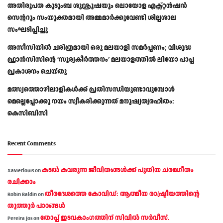
അതിരൂപത കുടുംബ ശുശ്രൂഷയും ലൊയോള എക്സ്റ്റൻഷൻ
സെന്ററും സംയുക്തമായി അമ്മമാർക്കുവേണ്ടി ശില്പശാല
സംഘടിപ്പിച്ചു
അസീസിയിൽ ചരിത്രമായി ഒരു മലയാളി സമർപ്പണം; വിശുദ്ധ
ഫ്രാൻസിസിന്റെ ‘സൂര്യകീർത്തനം’ മലയാളത്തിൽ ലിയോ പാപ്പ
പ്രകാശനം ചെയ്തു
മത്സ്യത്തൊഴിലാളികള്‍ക്ക് പ്രതിസന്ധിയുണ്ടാവുമ്പോള്‍
മെല്ലെപ്പോക്കു നയം സ്വീകരിക്കുന്നത് മനുഷ്യത്വരഹിതം:
കെസിബിസി
Recent Comments
കടല്‍ കവരുന്ന ജീവിതങ്ങള്‍ക്ക് പുതിയ ചരമഗീതം
Xavierlouis
on
രചിക്കാം
തീരദേശത്തെ കോവിഡ്: ആത്മീയ രാഷ്ട്രീയത്തിന്റെ
Robin Baldin
on
തൂത്തൂര്‍ പാഠങ്ങൾ
തോപ്പ് ഇടവകാംഗത്തിന് സിവിൽ സർവീസ്.
Pereira Jos
on