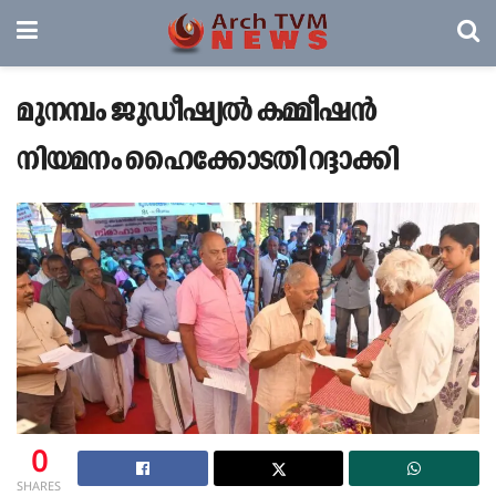
മുനമ്പം ജുഡീഷ്യല്‍ കമ്മീഷന്‍
നിയമനം ഹൈക്കോടതി റദ്ദാക്കി
0
SHARES