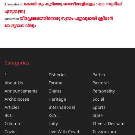
കോവിഡും കുടിയേറ്റ തൊഴിലാളികളും : ഫാ. സുധീഷ്
S. Yesudas
on
എഴുതുന്നു
തീരപ്രദേശത്തിനൊരു സ്വന്തം പത്രവുമായി ശ്രീമാന്‍
Sundev
on
യേശുദാസ് വില്യം
Categories
1
Fisheries
Parish
About Us
Forane
Pastoral
Announcements
Giants
Personality
Archdiocese
Heritage
Social
Articles
International
Sports
BCC
KCSL
State
Column
Laity
Theera Desham
Covid
Live With Covid
Trivandrum