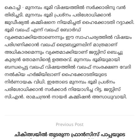
കൊച്ചി ∙ മുനമ്പം ഭൂമി വിഷയത്തിൽ സർക്കാരിനു വൻ
തിരിച്ചടി. മുനമ്പം ഭൂമി പ്രശ്നം പരിശോധിക്കാൻ
ജുഡീഷ്യൽ കമ്മിഷനെ നിയമിച്ചത് ഹൈക്കോടതി റദ്ദാക്കി.
ഭൂമി വഖഫ് എന്ന് വഖഫ് ബോർഡ്
വ്യക്തമാക്കിയതാണെന്നും ഈ സാഹചര്യത്തിൽ വിഷയം
പരിഗണിക്കാൻ വഖഫ് ട്രൈബ്യൂണലിന് മാത്രമാണ്
അധികാരമെന്നും വ്യക്തമാക്കിയാണ് ജസ്റ്റിസ് ബെച്ചു
കുര്യൻ തോമസിന്റെ ഉത്തരവ്. മുനമ്പം ഭൂമിയുമായി
ബന്ധപ്പെട്ട വഖഫ് വിഷയത്തിൽ വഖഫ് സംരക്ഷണ വേദി
നൽകിയ ഹർജിയിലാണ് ഹൈക്കോടതിയുടെ
നിർണായക വിധി. ഇതോടെ മുനമ്പം ഭൂമി പ്രശ്നം
പരിശോധിക്കാൻ സർക്കാർ നിയോഗിച്ച റിട്ട. ജസ്റ്റിസ്
സി.എന്‍. രാമചന്ദ്രൻ നായർ കമ്മിഷൻ അസാധുവായി.
Previous Post
ചികിത്സയിൽ തുടരുന്ന ഫ്രാൻസിസ് പാപ്പയുടെ