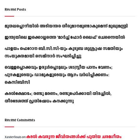
Recent Posts
മുതലപ്പൊഴിയിൽ അടിയന്തര തീരുമാനമുണ്ടാകുമെന്ന് മുഖ്യമന്ത്രി
ഇന്ത്യയിലെ ഇക്കൊല്ലത്തെ ‘മാർച്ച് ഫോർ ലൈഫ്’ ചെന്നൈയിൽ
പാളയം ഫെറോന ബി.സി.സി-യും കുടുബ ശുശ്രൂഷ സമതിയും
സംയുക്തമായി സെമിനാർ സംഘടിപ്പിച്ചു
വെള്ളപ്പൊക്കവും ഉരുള്‍പ്പൊട്ടലും ശാസ്ത്രീയ പഠനം വേണം;
പുഴകളുടെയും ഡാമുകളുടെയും ആഴം വര്‍ധിപ്പിക്കണം:
കെസിബിസി
കടൽക്ഷോഭം; രണ്ടു മരണം, രണ്ടുപേർക്കായി തിരച്ചിൽ,
തീരദേശത്ത് പ്രതിഷേധം കനക്കുന്നു
Recent Comments
കടല്‍ കവരുന്ന ജീവിതങ്ങള്‍ക്ക് പുതിയ ചരമഗീതം
Xavierlouis
on