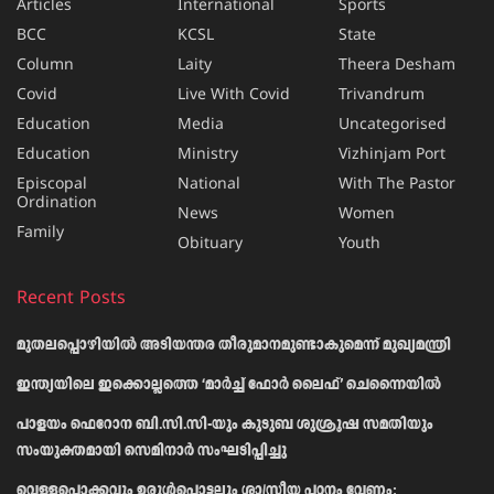
Articles
International
Sports
BCC
KCSL
State
Column
Laity
Theera Desham
Covid
Live With Covid
Trivandrum
Education
Media
Uncategorised
Education
Ministry
Vizhinjam Port
Episcopal
National
With The Pastor
Ordination
News
Women
Family
Obituary
Youth
Recent Posts
മുതലപ്പൊഴിയിൽ അടിയന്തര തീരുമാനമുണ്ടാകുമെന്ന് മുഖ്യമന്ത്രി
ഇന്ത്യയിലെ ഇക്കൊല്ലത്തെ ‘മാർച്ച് ഫോർ ലൈഫ്’ ചെന്നൈയിൽ
പാളയം ഫെറോന ബി.സി.സി-യും കുടുബ ശുശ്രൂഷ സമതിയും
സംയുക്തമായി സെമിനാർ സംഘടിപ്പിച്ചു
വെള്ളപ്പൊക്കവും ഉരുള്‍പ്പൊട്ടലും ശാസ്ത്രീയ പഠനം വേണം;