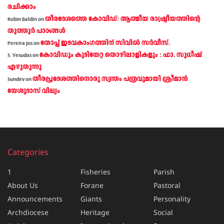
രചിക്കാം
തീരദേശത്തെ കോവിഡ്: ആത്മീയ രാഷ്ട്രീയത്തിന്റെ
Robin Baldin
on
തൂത്തൂര്‍ പാഠങ്ങൾ
തോപ്പ് ഇടവകാംഗത്തിന് സിവിൽ സർവീസ്.
Pereira Jos
on
കോവിഡും കുടിയേറ്റ തൊഴിലാളികളും : ഫാ. സുധീഷ്
S. Yesudas
on
എഴുതുന്നു
തീരപ്രദേശത്തിനൊരു സ്വന്തം പത്രവുമായി ശ്രീമാന്‍
Sundev
on
യേശുദാസ് വില്യം
Categories
1
Fisheries
Parish
About Us
Forane
Pastoral
Announcements
Giants
Personality
Archdiocese
Heritage
Social