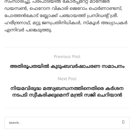
സംസാരിച്ചു. പരിപാടിയിൽ കോർപ്പറേറ്റ് മാനേജർ
ഡയസൺ, ഫെറോന വികാരി ജെറോം ഫെർണാണ്ടസ്,
പോത്തൻകോട് ബ്ലോക്ക്‌ പഞ്ചായത്ത് പ്രസിഡന്റ്‌ ശ്രീ.
ഹരീന്ദ്രനാഥ്, മറ്റു ജനപ്രതിനിധികൾ, സ്കൂൾ അധ്യാപകർ
എന്നിവർ പങ്കെടുത്തു.
Previous Post
അതിരൂപതയിൽ കുടുംബവർഷാചരണ സമാപനം
Next Post
നിയമവിരുദ്ധ മത്സ്യബന്ധനത്തിനെതിരെ കര്‍ശന
നടപടി സ്വീകരിക്കുമെന്ന് മന്ത്രി സജി ചെറിയാന്‍