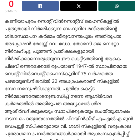
0
SHARES
കണിയാപുരം സെന്റ് വിൻസെന്റ്സ് ഹൈസ്കൂളിൽ
പുതുതായി നിർമ്മിക്കുന്ന ബഹുനില മന്ദിരത്തിന്റെ
ശിലാസ്ഥാപന കർമ്മം തിരുവനന്തപുരം അതിരൂപത
അദ്ധ്യക്ഷൻ മോസ്റ്റ്‌ റവ. ഡോ. തോമസ് ജെ നെറ്റോ
നിർവഹിച്ചു. പുത്തൻ പ്രതീക്ഷകളുമായി
നിർമ്മിക്കാനൊരുങ്ങുന്ന ഈ കെട്ടിടത്തിന്റെ ആകെ
ചിലവ് രണ്ടരക്കോടി രൂപയാണ്.1947-ൽ സ്ഥാപിതമായ
സെന്റ് വിൻസെന്റ് ഹൈസ്കൂളിന് 75 വർഷത്തെ
പഴമയുണ്ട്.നിലവിൽ 22 അധ്യാപകരാണ് സ്കൂളിൽ
സേവനമനുഷ്‌ഠിക്കുന്നത്. പുതിയ കെട്ടിട
നിർമ്മാണത്തോടനുബന്ധിച്ച് നടന്ന ആശിർവാദ
കർമ്മത്തിൽ അതിരൂപത അദ്ധ്യക്ഷൻ ശില
ആശീർവദിക്കുകയും സ്ഥാപിക്കുകയും ചെയ്തു.ശേഷം
നടന്ന പൊതുയോഗത്തിൽ ചിറയിൻകീഴ് എംഎൽഎ മുൻ
ഡെപ്യൂട്ടി സ്പീക്കറുമായ വി. ശശി സ്കൂളിന്റെ വരുംകാല
പുരോഗമന പ്രവർത്തനങ്ങൾക്കായി ആശംസകളർപ്പിച്ച്