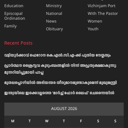
Education
Ministry
Vizhinjam Port
Episcopal
National
With The Pastor
Ordination
News
Women
Family
Obituary
Youth
Recent Posts
വട്ടിയൂർക്കാവ് ഫെറോന കെ.എൽ.സി.എ-ക്ക് പുതിയ നേതൃത്വം
പ്രാര്‍ത്ഥന ക്രൈസ്തവ കുടുംബങ്ങളില്‍ നിന്ന് അപ്രത്യക്ഷമാകുന്നു:
മുന്നറിയിപ്പുമായി പാപ്പ
മുതലപ്പൊഴിയിൽ അടിയന്തര തീരുമാനമുണ്ടാകുമെന്ന് മുഖ്യമന്ത്രി
ഇന്ത്യയിലെ ഇക്കൊല്ലത്തെ ‘മാർച്ച് ഫോർ ലൈഫ്’ ചെന്നൈയിൽ
AUGUST 2026
M
T
W
T
F
S
S