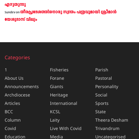
എഴുതുന്നു
തീരപ്രദേശത്തിനൊരു സ്വന്തം പത്രവുമായി ശ്രീമാന്‍
Sundev
on
യേശുദാസ് വില്യം
Categories
1
Fisheries
Parish
About Us
Forane
Pastoral
Announcements
Giants
Personality
Archdiocese
Heritage
Social
Articles
International
Sports
BCC
KCSL
State
Column
Laity
Theera Desham
Covid
Live With Covid
Trivandrum
Education
Media
Uncategorised