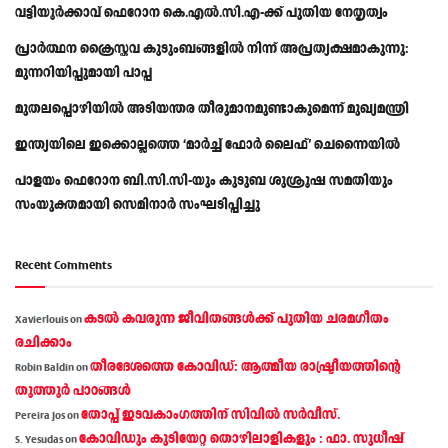
വട്ടിയൂർക്കാവ് ഫെറോന കെ.എൽ.സി.എ-ക്ക് പുതിയ നേതൃത്വം
പ്രാര്‍ത്ഥന ക്രൈസ്തവ കുടുംബങ്ങളില്‍ നിന്ന് അപ്രത്യക്ഷമാകുന്നു:
മുന്നറിയിപ്പുമായി പാപ്പ
മുതലപ്പൊഴിയിൽ അടിയന്തര തീരുമാനമുണ്ടാകുമെന്ന് മുഖ്യമന്ത്രി
ഇന്ത്യയിലെ ഇക്കൊല്ലത്തെ ‘മാർച്ച് ഫോർ ലൈഫ്’ ചെന്നൈയിൽ
പാളയം ഫെറോന ബി.സി.സി-യും കുടുബ ശുശ്രൂഷ സമതിയും
സംയുക്തമായി സെമിനാർ സംഘടിപ്പിച്ചു
Recent Comments
കടല്‍ കവരുന്ന ജീവിതങ്ങള്‍ക്ക് പുതിയ ചരമഗീതം
Xavierlouis
on
രചിക്കാം
തീരദേശത്തെ കോവിഡ്: ആത്മീയ രാഷ്ട്രീയത്തിന്റെ
Robin Baldin
on
തൂത്തൂര്‍ പാഠങ്ങൾ
തോപ്പ് ഇടവകാംഗത്തിന് സിവിൽ സർവീസ്.
Pereira Jos
on
കോവിഡും കുടിയേറ്റ തൊഴിലാളികളും : ഫാ. സുധീഷ്
S. Yesudas
on