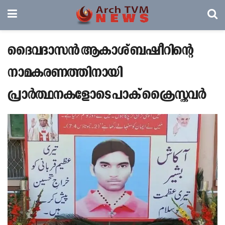
ദൈവദാസൻ ആകാശ് ബഷീറിന്റെ
നാമകരണത്തിനായി
പ്രാർത്ഥനകളോടെ പാക് ക്രൈസ്തവർ