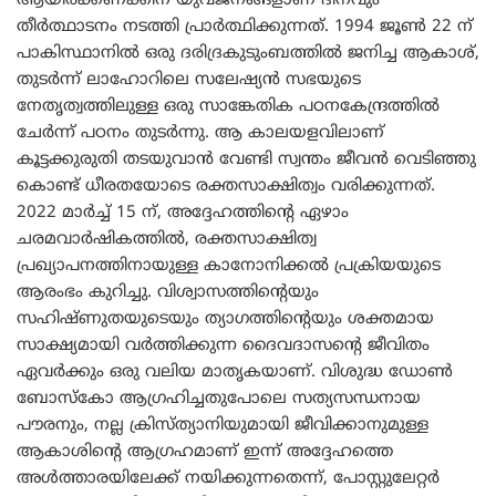
ആയിരക്കണക്കിന് യുവജനങ്ങളാണ് ദിനവും
തീർത്ഥാടനം നടത്തി പ്രാർത്ഥിക്കുന്നത്. 1994 ജൂൺ 22 ന്
പാകിസ്ഥാനിൽ ഒരു ദരിദ്രകുടുംബത്തിൽ ജനിച്ച ആകാശ്,
തുടർന്ന് ലാഹോറിലെ സലേഷ്യൻ സഭയുടെ
നേതൃത്വത്തിലുള്ള ഒരു സാങ്കേതിക പഠനകേന്ദ്രത്തിൽ
ചേർന്ന് പഠനം തുടർന്നു. ആ കാലയളവിലാണ്
കൂട്ടക്കുരുതി തടയുവാൻ വേണ്ടി സ്വന്തം ജീവൻ വെടിഞ്ഞു
കൊണ്ട് ധീരതയോടെ രക്തസാക്ഷിത്വം വരിക്കുന്നത്.
2022 മാർച്ച് 15 ന്, അദ്ദേഹത്തിൻ്റെ ഏഴാം
ചരമവാർഷികത്തിൽ, രക്തസാക്ഷിത്വ
പ്രഖ്യാപനത്തിനായുള്ള കാനോനിക്കൽ പ്രക്രിയയുടെ
ആരംഭം കുറിച്ചു. വിശ്വാസത്തിൻ്റെയും
സഹിഷ്ണുതയുടെയും ത്യാഗത്തിൻ്റെയും ശക്തമായ
സാക്ഷ്യമായി വർത്തിക്കുന്ന ദൈവദാസന്റെ ജീവിതം
ഏവർക്കും ഒരു വലിയ മാതൃകയാണ്. വിശുദ്ധ ഡോൺ
ബോസ്കോ ആഗ്രഹിച്ചതുപോലെ സത്യസന്ധനായ
പൗരനും, നല്ല ക്രിസ്ത്യാനിയുമായി ജീവിക്കാനുമുള്ള
ആകാശിന്റെ ആഗ്രഹമാണ് ഇന്ന് അദ്ദേഹത്തെ
അൾത്താരയിലേക്ക് നയിക്കുന്നതെന്ന്, പോസ്റ്റുലേറ്റർ