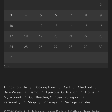
1
2
3
4
5
6
7
8
9
10
11
12
13
14
15
16
17
18
19
20
21
22
23
24
25
26
27
28
29
30
31
« Jul
Archbishop Life
Booking Form
Cart
Checkout
Daily Verses
Demo
Episcopal Ordination
Home
My account
Our Beaches, Our Sea: JPS Report
Personality
Shop
Vinimaya
Vizhinjam Protest
© 2026 Catholic Archdiocesan News Portal - A Catholic News Portal.