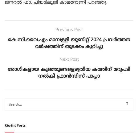
ജനറൽ ഫാ. പിയർലൂജി കാമറോണി പറഞ്ഞു.
Previous Post
കെ.സി.വൈ.എം മാമ്പള്ളി യൂണിറ്റ് 2024 പ്രവർത്തന
വർഷത്തിന് തുടക്കം കുറിച്ചു
Next Post
രോഗികളായ കുഞ്ഞുങ്ങളെഴുതിയ കത്തിന് മറുപടി
നൽകി ഫ്രാൻസിസ് പാപ്പാ
Recent Posts