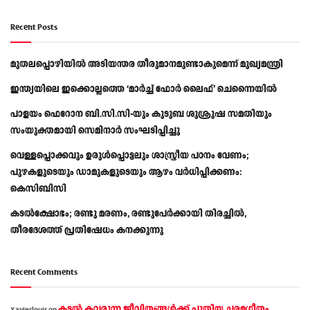
Recent Posts
മുതലപ്പൊഴിയിൽ അടിയന്തര തീരുമാനമുണ്ടാകുമെന്ന് മുഖ്യമന്ത്രി
ഇന്ത്യയിലെ ഇക്കൊല്ലത്തെ ‘മാർച്ച് ഫോർ ലൈഫ്’ ചെന്നൈയിൽ
പാളയം ഫെറോന ബി.സി.സി-യും കുടുബ ശുശ്രൂഷ സമതിയും
സംയുക്തമായി സെമിനാർ സംഘടിപ്പിച്ചു
വെള്ളപ്പൊക്കവും ഉരുള്‍പ്പൊട്ടലും ശാസ്ത്രീയ പഠനം വേണം;
പുഴകളുടെയും ഡാമുകളുടെയും ആഴം വര്‍ധിപ്പിക്കണം:
കെസിബിസി
കടൽക്ഷോഭം; രണ്ടു മരണം, രണ്ടുപേർക്കായി തിരച്ചിൽ,
തീരദേശത്ത് പ്രതിഷേധം കനക്കുന്നു
Recent Comments
കടല്‍ കവരുന്ന ജീവിതങ്ങള്‍ക്ക് പുതിയ ചരമഗീതം