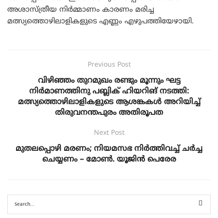
അശാസ്ത്രീയ നിർമ്മാണം കാരണം മരിച്ച
മത്സ്യത്തൊഴിലാളികളുടെ എണ്ണം എഴുപത്തിയേഴായി.
Previous Post
വിഴിഞ്ഞം തുറമുഖം രണ്ടും മൂന്നും ഘട്ട
നിർമാണത്തിനു പബ്ലിക് ഹിയറിങ് നടത്തി:
മത്സ്യത്തൊഴിലാളികളുടെ ആശങ്കകൾ അറിയിച്ച്
തിരുവനന്തപുരം അതിരൂപത
Next Post
മുതലപ്പൊഴി മരണം; നിയമസഭ നിർത്തിവച്ച് ചർച്ച
ചെയ്യണം – മോൺ. യൂജിൻ പെരേര