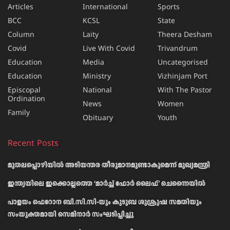
Articles
International
Sports
BCC
KCSL
State
Column
Laity
Theera Desham
Covid
Live With Covid
Trivandrum
Education
Media
Uncategorised
Education
Ministry
Vizhinjam Port
Episcopal
National
With The Pastor
Ordination
News
Women
Family
Obituary
Youth
Recent Posts
മുതലപ്പൊഴിയിൽ അടിയന്തര തീരുമാനമുണ്ടാകുമെന്ന് മുഖ്യമന്ത്രി
ഇന്ത്യയിലെ ഇക്കൊല്ലത്തെ ‘മാർച്ച് ഫോർ ലൈഫ്’ ചെന്നൈയിൽ
പാളയം ഫെറോന ബി.സി.സി-യും കുടുബ ശുശ്രൂഷ സമതിയും
സംയുക്തമായി സെമിനാർ സംഘടിപ്പിച്ചു