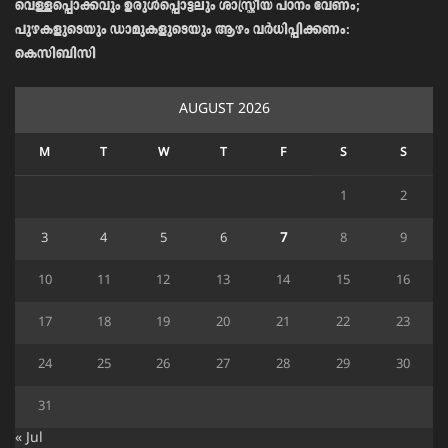
വെള്ളപ്പൊക്കവും ഉരുള്‍പ്പൊട്ടലും ശാസ്ത്രീയ പഠനം വേണം;
പുഴകളുടെയും ഡാമുകളുടെയും ആഴം വര്‍ധിപ്പിക്കണം:
കെസിബിസി
AUGUST 2026
M
T
W
T
F
S
S
1
2
3
4
5
6
7
8
9
10
11
12
13
14
15
16
17
18
19
20
21
22
23
24
25
26
27
28
29
30
31
« Jul