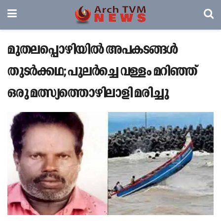
മുതലപ്പൊഴിയില്‍ അപകടങ്ങള്‍
തുടര്‍ക്കഥ; പുലര്‍ച്ചെ വള്ളം മറിഞ്ഞ്
ഒരു മത്സ്യത്തൊഴിലാളി മരിച്ചു