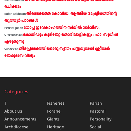
Xavierlouis
on
രചിക്കാം
തീരദേശത്തെ കോവിഡ്: ആത്മീയ രാഷ്ട്രീയത്തിന്റെ
Robin Baldin
on
തൂത്തൂര്‍ പാഠങ്ങൾ
തോപ്പ് ഇടവകാംഗത്തിന് സിവിൽ സർവീസ്.
Pereira Jos
on
കോവിഡും കുടിയേറ്റ തൊഴിലാളികളും : ഫാ. സുധീഷ്
S. Yesudas
on
എഴുതുന്നു
തീരപ്രദേശത്തിനൊരു സ്വന്തം പത്രവുമായി ശ്രീമാന്‍
Sundev
on
യേശുദാസ് വില്യം
Categories
1
Fisheries
Parish
About Us
Forane
Pastoral
Announcements
Giants
Personality
Archdiocese
Heritage
Social