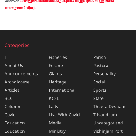
തീരപ്രദേശത്തിനൊരു സ്വന്തം പത്രവുമായി ശ്രീമാന്‍
Sundev
on
യേശുദാസ് വില്യം
Categories
1
Fisheries
Parish
About Us
Forane
Pastoral
Announcements
Giants
Personality
Archdiocese
Heritage
Social
Articles
International
Sports
BCC
KCSL
State
Column
Laity
Theera Desham
Covid
Live With Covid
Trivandrum
Education
Media
Uncategorised
Education
Ministry
Vizhinjam Port