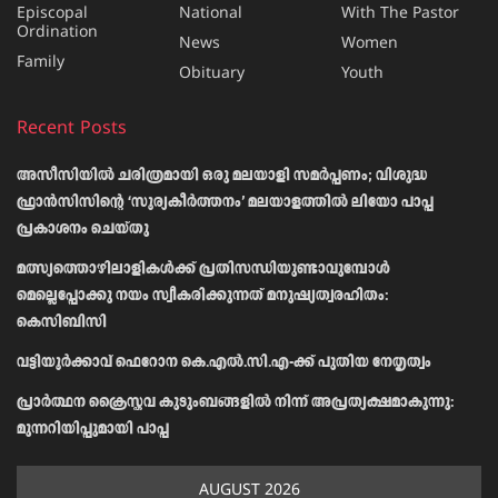
Episcopal
National
With The Pastor
Ordination
News
Women
Family
Obituary
Youth
Recent Posts
അസീസിയിൽ ചരിത്രമായി ഒരു മലയാളി സമർപ്പണം; വിശുദ്ധ
ഫ്രാൻസിസിന്റെ ‘സൂര്യകീർത്തനം’ മലയാളത്തിൽ ലിയോ പാപ്പ
പ്രകാശനം ചെയ്തു
മത്സ്യത്തൊഴിലാളികള്‍ക്ക് പ്രതിസന്ധിയുണ്ടാവുമ്പോള്‍
മെല്ലെപ്പോക്കു നയം സ്വീകരിക്കുന്നത് മനുഷ്യത്വരഹിതം:
കെസിബിസി
വട്ടിയൂർക്കാവ് ഫെറോന കെ.എൽ.സി.എ-ക്ക് പുതിയ നേതൃത്വം
പ്രാര്‍ത്ഥന ക്രൈസ്തവ കുടുംബങ്ങളില്‍ നിന്ന് അപ്രത്യക്ഷമാകുന്നു:
മുന്നറിയിപ്പുമായി പാപ്പ
AUGUST 2026