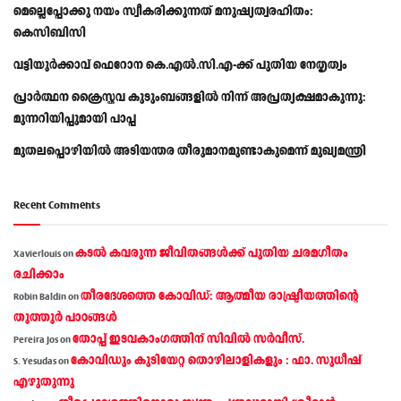
മെല്ലെപ്പോക്കു നയം സ്വീകരിക്കുന്നത് മനുഷ്യത്വരഹിതം:
കെസിബിസി
വട്ടിയൂർക്കാവ് ഫെറോന കെ.എൽ.സി.എ-ക്ക് പുതിയ നേതൃത്വം
പ്രാര്‍ത്ഥന ക്രൈസ്തവ കുടുംബങ്ങളില്‍ നിന്ന് അപ്രത്യക്ഷമാകുന്നു:
മുന്നറിയിപ്പുമായി പാപ്പ
മുതലപ്പൊഴിയിൽ അടിയന്തര തീരുമാനമുണ്ടാകുമെന്ന് മുഖ്യമന്ത്രി
Recent Comments
കടല്‍ കവരുന്ന ജീവിതങ്ങള്‍ക്ക് പുതിയ ചരമഗീതം
Xavierlouis
on
രചിക്കാം
തീരദേശത്തെ കോവിഡ്: ആത്മീയ രാഷ്ട്രീയത്തിന്റെ
Robin Baldin
on
തൂത്തൂര്‍ പാഠങ്ങൾ
തോപ്പ് ഇടവകാംഗത്തിന് സിവിൽ സർവീസ്.
Pereira Jos
on
കോവിഡും കുടിയേറ്റ തൊഴിലാളികളും : ഫാ. സുധീഷ്
S. Yesudas
on
എഴുതുന്നു