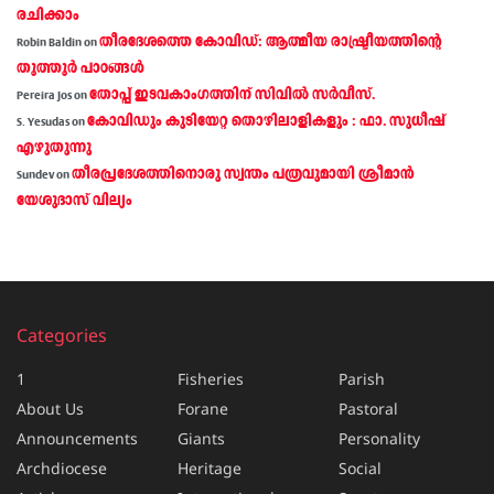
രചിക്കാം
തീരദേശത്തെ കോവിഡ്: ആത്മീയ രാഷ്ട്രീയത്തിന്റെ
Robin Baldin
on
തൂത്തൂര്‍ പാഠങ്ങൾ
തോപ്പ് ഇടവകാംഗത്തിന് സിവിൽ സർവീസ്.
Pereira Jos
on
കോവിഡും കുടിയേറ്റ തൊഴിലാളികളും : ഫാ. സുധീഷ്
S. Yesudas
on
എഴുതുന്നു
തീരപ്രദേശത്തിനൊരു സ്വന്തം പത്രവുമായി ശ്രീമാന്‍
Sundev
on
യേശുദാസ് വില്യം
Categories
1
Fisheries
Parish
About Us
Forane
Pastoral
Announcements
Giants
Personality
Archdiocese
Heritage
Social