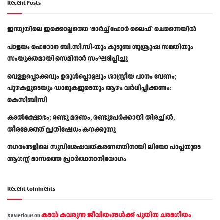
Recent Posts
ഇന്ത്യയിലെ ഇക്കൊല്ലത്തെ ‘മാർച്ച് ഫോർ ലൈഫ്’ ചെന്നൈയിൽ
പാളയം ഫെറോന ബി.സി.സി-യും കുടുബ ശുശ്രൂഷ സമതിയും
സംയുക്തമായി സെമിനാർ സംഘടിപ്പിച്ചു
വെള്ളപ്പൊക്കവും ഉരുള്‍പ്പൊട്ടലും ശാസ്ത്രീയ പഠനം വേണം;
പുഴകളുടെയും ഡാമുകളുടെയും ആഴം വര്‍ധിപ്പിക്കണം:
കെസിബിസി
കടൽക്ഷോഭം; രണ്ടു മരണം, രണ്ടുപേർക്കായി തിരച്ചിൽ,
തീരദേശത്ത് പ്രതിഷേധം കനക്കുന്നു
നഗരങ്ങളിലെ സുവിശേഷവത്കരണത്തിനായി ലിയോ പാപ്പയുടെ
ആഗസ്റ്റ് മാസത്തെ പ്രാര്‍ത്ഥനാനിയോഗം
Recent Comments
കടല്‍ കവരുന്ന ജീവിതങ്ങള്‍ക്ക് പുതിയ ചരമഗീതം
Xavierlouis
on