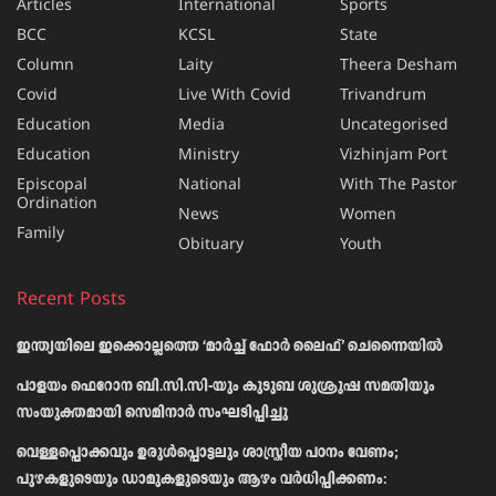
Articles
International
Sports
BCC
KCSL
State
Column
Laity
Theera Desham
Covid
Live With Covid
Trivandrum
Education
Media
Uncategorised
Education
Ministry
Vizhinjam Port
Episcopal
National
With The Pastor
Ordination
News
Women
Family
Obituary
Youth
Recent Posts
ഇന്ത്യയിലെ ഇക്കൊല്ലത്തെ ‘മാർച്ച് ഫോർ ലൈഫ്’ ചെന്നൈയിൽ
പാളയം ഫെറോന ബി.സി.സി-യും കുടുബ ശുശ്രൂഷ സമതിയും
സംയുക്തമായി സെമിനാർ സംഘടിപ്പിച്ചു
വെള്ളപ്പൊക്കവും ഉരുള്‍പ്പൊട്ടലും ശാസ്ത്രീയ പഠനം വേണം;
പുഴകളുടെയും ഡാമുകളുടെയും ആഴം വര്‍ധിപ്പിക്കണം: