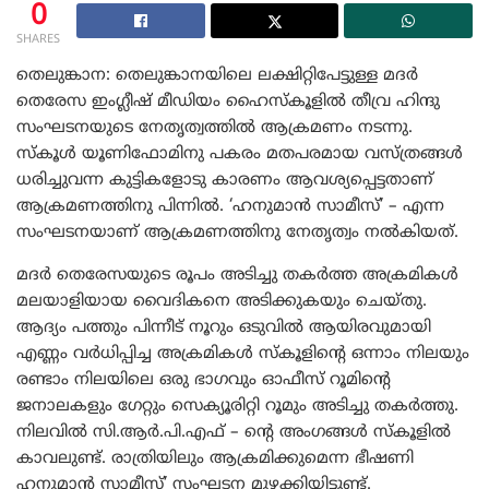
0
SHARES
തെലുങ്കാന: തെലുങ്കാനയിലെ ലക്ഷിറ്റിപേട്ടുള്ള മദർ
തെരേസ ഇംഗ്ലീഷ് മീഡിയം ഹൈസ്‌കൂളിൽ തീവ്ര ഹിന്ദു
സംഘടനയുടെ നേതൃത്വത്തിൽ ആക്രമണം നടന്നു.
സ്‌കൂൾ യൂണിഫോമിനു പകരം മതപരമായ വസ്ത്രങ്ങൾ
ധരിച്ചുവന്ന കുട്ടികളോടു കാരണം ആവശ്യപ്പെട്ടതാണ്
ആക്രമണത്തിനു പിന്നിൽ. ‘ഹനുമാൻ സാമീസ്’ – എന്ന
സംഘടനയാണ് ആക്രമണത്തിനു നേതൃത്വം നൽകിയത്.
മദർ തെരേസയുടെ രൂപം അടിച്ചു തകർത്ത അക്രമികൾ
മലയാളിയായ വൈദികനെ അടിക്കുകയും ചെയ്തു.
ആദ്യം പത്തും പിന്നീട് നൂറും ഒടുവിൽ ആയിരവുമായി
എണ്ണം വർധിപ്പിച്ച അക്രമികൾ സ്‌കൂളിന്റെ ഒന്നാം നിലയും
രണ്ടാം നിലയിലെ ഒരു ഭാഗവും ഓഫീസ് റൂമിന്റെ
ജനാലകളും ഗേറ്റും സെക്യൂരിറ്റി റൂമും അടിച്ചു തകർത്തു.
നിലവിൽ സി.ആർ.പി.എഫ് – ന്റെ അംഗങ്ങൾ സ്‌കൂളിൽ
കാവലുണ്ട്. രാത്രിയിലും ആക്രമിക്കുമെന്ന ഭീഷണി
ഹനുമാൻ സാമീസ്’ സംഘടന മുഴക്കിയിട്ടുണ്ട്.