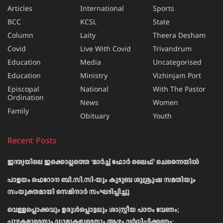
Articles
International
Sports
BCC
KCSL
State
Column
Laity
Theera Desham
Covid
Live With Covid
Trivandrum
Education
Media
Uncategorised
Education
Ministry
Vizhinjam Port
Episcopal
National
With The Pastor
Ordination
News
Women
Family
Obituary
Youth
Recent Posts
ഇന്ത്യയിലെ ഇക്കൊല്ലത്തെ ‘മാർച്ച് ഫോർ ലൈഫ്’ ചെന്നൈയിൽ
പാളയം ഫെറോന ബി.സി.സി-യും കുടുബ ശുശ്രൂഷ സമതിയും
സംയുക്തമായി സെമിനാർ സംഘടിപ്പിച്ചു
വെള്ളപ്പൊക്കവും ഉരുള്‍പ്പൊട്ടലും ശാസ്ത്രീയ പഠനം വേണം;
പുഴകളുടെയും ഡാമുകളുടെയും ആഴം വര്‍ധിപ്പിക്കണം: