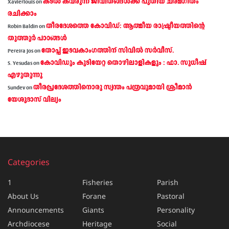
കടല്‍ കവരുന്ന ജീവിതങ്ങള്‍ക്ക് പുതിയ ചരമഗീതം
Xavierlouis
on
രചിക്കാം
തീരദേശത്തെ കോവിഡ്: ആത്മീയ രാഷ്ട്രീയത്തിന്റെ
Robin Baldin
on
തൂത്തൂര്‍ പാഠങ്ങൾ
തോപ്പ് ഇടവകാംഗത്തിന് സിവിൽ സർവീസ്.
Pereira Jos
on
കോവിഡും കുടിയേറ്റ തൊഴിലാളികളും : ഫാ. സുധീഷ്
S. Yesudas
on
എഴുതുന്നു
തീരപ്രദേശത്തിനൊരു സ്വന്തം പത്രവുമായി ശ്രീമാന്‍
Sundev
on
യേശുദാസ് വില്യം
Categories
1
Fisheries
Parish
About Us
Forane
Pastoral
Announcements
Giants
Personality
Archdiocese
Heritage
Social