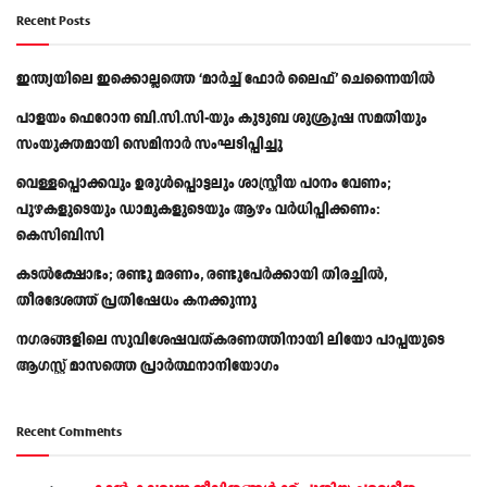
Recent Posts
ഇന്ത്യയിലെ ഇക്കൊല്ലത്തെ ‘മാർച്ച് ഫോർ ലൈഫ്’ ചെന്നൈയിൽ
പാളയം ഫെറോന ബി.സി.സി-യും കുടുബ ശുശ്രൂഷ സമതിയും
സംയുക്തമായി സെമിനാർ സംഘടിപ്പിച്ചു
വെള്ളപ്പൊക്കവും ഉരുള്‍പ്പൊട്ടലും ശാസ്ത്രീയ പഠനം വേണം;
പുഴകളുടെയും ഡാമുകളുടെയും ആഴം വര്‍ധിപ്പിക്കണം:
കെസിബിസി
കടൽക്ഷോഭം; രണ്ടു മരണം, രണ്ടുപേർക്കായി തിരച്ചിൽ,
തീരദേശത്ത് പ്രതിഷേധം കനക്കുന്നു
നഗരങ്ങളിലെ സുവിശേഷവത്കരണത്തിനായി ലിയോ പാപ്പയുടെ
ആഗസ്റ്റ് മാസത്തെ പ്രാര്‍ത്ഥനാനിയോഗം
Recent Comments