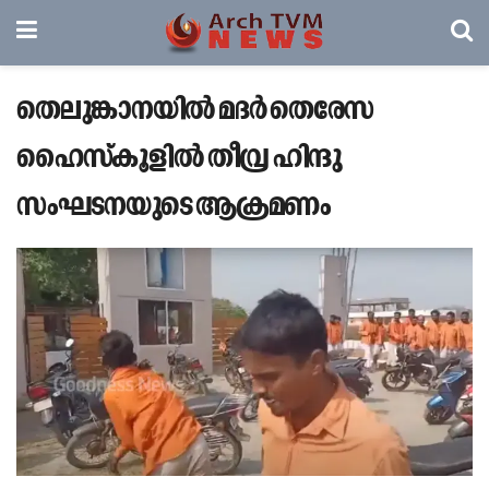
തെലുങ്കാനയിൽ മദർ തെരേസ
ഹൈസ്‌കൂളിൽ തീവ്ര ഹിന്ദു
സംഘടനയുടെ ആക്രമണം