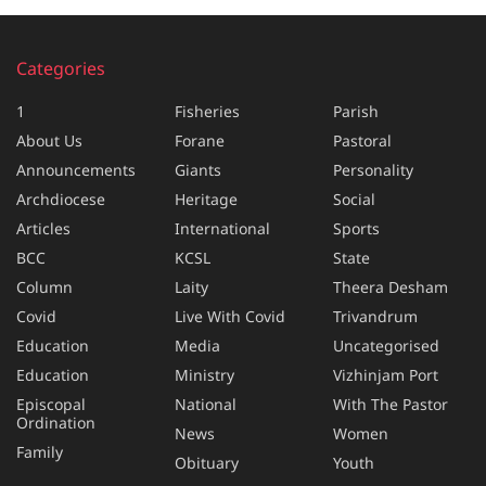
Categories
1
Fisheries
Parish
About Us
Forane
Pastoral
Announcements
Giants
Personality
Archdiocese
Heritage
Social
Articles
International
Sports
BCC
KCSL
State
Column
Laity
Theera Desham
Covid
Live With Covid
Trivandrum
Education
Media
Uncategorised
Education
Ministry
Vizhinjam Port
Episcopal
National
With The Pastor
Ordination
News
Women
Family
Obituary
Youth