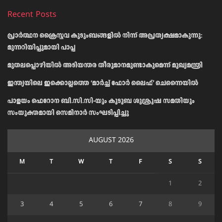
Recent Posts
പ്രാര്‍ത്ഥന ക്രൈസ്തവ കുടുംബങ്ങളില്‍ നിന്ന് അപ്രത്യക്ഷമാകുന്നു:
മുന്നറിയിപ്പുമായി പാപ്പ
മുതലപ്പൊഴിയിൽ അടിയന്തര തീരുമാനമുണ്ടാകുമെന്ന് മുഖ്യമന്ത്രി
ഇന്ത്യയിലെ ഇക്കൊല്ലത്തെ ‘മാർച്ച് ഫോർ ലൈഫ്’ ചെന്നൈയിൽ
പാളയം ഫെറോന ബി.സി.സി-യും കുടുബ ശുശ്രൂഷ സമതിയും
സംയുക്തമായി സെമിനാർ സംഘടിപ്പിച്ചു
AUGUST 2026
M
T
W
T
F
S
S
1
2
3
4
5
6
7
8
9