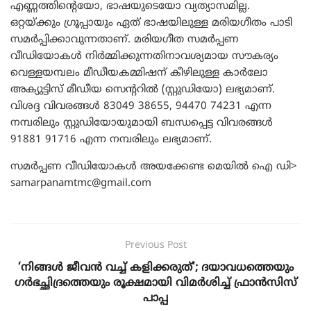
എണ്ണത്തിന്റെയോ, ഭാഷയുടെയോ വ്യത്യാസമില്ല.
ഒറ്റയ്ക്കും ഗ്രൂപ്പായും ഏത് ഭാഷയിലുള്ള മരിയഗീതം പാടി
സമർപ്പിക്കാവുന്നതാണ്‌. മരിയഗീത സമർപ്പണ
വീഡിയോകൾ നിർമ്മിക്കുന്നതിനാവശ്യമായ സൗകര്യം
വെള്ളയമ്പലം മീഡീയകമ്മിഷന്‌ കീഴിലുള്ള കാർലോ
അക്യുട്ടിസ് മീഡീയ സെന്ററിൽ (സ്റ്റുഡിയോ) ലഭ്യമാണ്‌.
വിശദ്ദ വിവരങ്ങൾ 83049 38655, 94470 74231 എന്ന
നമ്പരിലും സ്റ്റുഡിയോയുമായി ബന്ധപ്പെട്ട വിവരങ്ങൾ
91881 91716 എന്ന നമ്പരിലും ലഭ്യമാണ്‌.
സമർപ്പണ വീഡിയോകൾ അയക്കേണ്ട മെയിൽ ഐ ഡി>
samarpanamtmc@gmail.com
Previous Post
‘നിങ്ങള്‍ ജീവന്‍ വച്ച് കളിക്കരുത്’; ദയാവധത്തെയും
ഗര്‍ഭച്ഛിദ്രത്തെയും രൂക്ഷമായി വിമര്‍ശിച്ച് ഫ്രാന്‍സിസ്
പാപ്പ