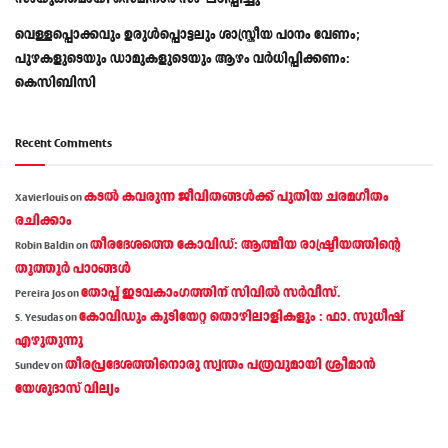
വെള്ളപ്പൊക്കവും ഉരുള്‍പ്പൊട്ടലും ശാസ്ത്രീയ പഠനം വേണം;
പുഴകളുടെയും ഡാമുകളുടെയും ആഴം വര്‍ധിപ്പിക്കണം:
കെസിബിസി
Recent Comments
കടല്‍ കവരുന്ന ജീവിതങ്ങള്‍ക്ക് പുതിയ ചരമഗീതം
Xavierlouis
on
രചിക്കാം
തീരദേശത്തെ കോവിഡ്: ആത്മീയ രാഷ്ട്രീയത്തിന്റെ
Robin Baldin
on
തൂത്തൂര്‍ പാഠങ്ങൾ
തോപ്പ് ഇടവകാംഗത്തിന് സിവിൽ സർവീസ്.
Pereira Jos
on
കോവിഡും കുടിയേറ്റ തൊഴിലാളികളും : ഫാ. സുധീഷ്
S. Yesudas
on
എഴുതുന്നു
തീരപ്രദേശത്തിനൊരു സ്വന്തം പത്രവുമായി ശ്രീമാന്‍
Sundev
on
യേശുദാസ് വില്യം