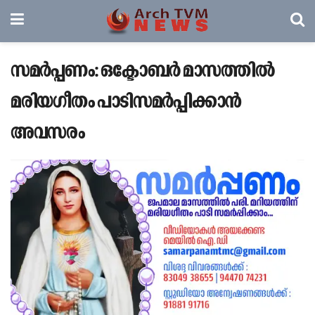
സമർപ്പണം: ഒക്ടോബർ മാസത്തിൽ
മരിയഗീതം പാടിസമർപ്പിക്കാൻ
അവസരം