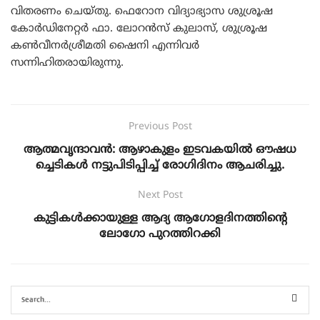
വിതരണം ചെയ്തു. ഫെറോന വിദ്യാഭ്യാസ ശുശ്രൂഷ
കോർഡിനേറ്റർ ഫാ. ലോറൻസ് കുലാസ്, ശുശ്രൂഷ
കൺവീനർശ്രീമതി ഷൈനി എന്നിവർ
സന്നിഹിതരായിരുന്നു.
Previous Post
ആത്മവൃന്ദാവൻ: ആഴാകുളം ഇടവകയിൽ ഔഷധ
ച്ചെടികൾ നട്ടുപിടിപ്പിച്ച് രോഗിദിനം ആചരിച്ചു.
Next Post
കുട്ടികള്‍ക്കായുള്ള ആദ്യ ആഗോളദിനത്തിന്റെ
ലോഗോ പുറത്തിറക്കി