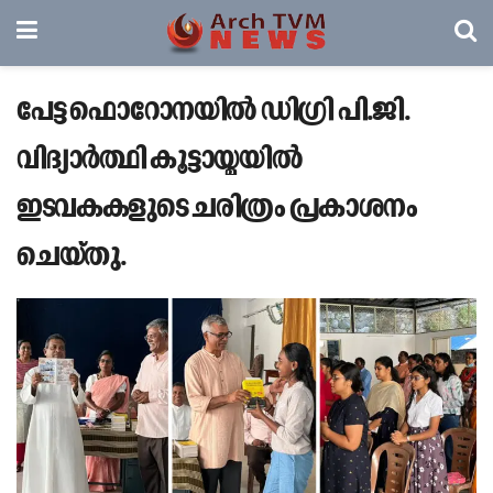
പേട്ട ഫൊറോനയിൽ ഡിഗ്രി പി.ജി.
വിദ്യാർത്ഥി കൂട്ടായ്മയിൽ
ഇടവകകളുടെ ചരിത്രം പ്രകാശനം
ചെയ്തു.