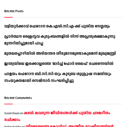
Recent Posts
വട്ടിയൂർക്കാവ് ഫെറോന കെ.എൽ.സി.എ-ക്ക് പുതിയ നേതൃത്വം
പ്രാര്‍ത്ഥന ക്രൈസ്തവ കുടുംബങ്ങളില്‍ നിന്ന് അപ്രത്യക്ഷമാകുന്നു:
മുന്നറിയിപ്പുമായി പാപ്പ
മുതലപ്പൊഴിയിൽ അടിയന്തര തീരുമാനമുണ്ടാകുമെന്ന് മുഖ്യമന്ത്രി
ഇന്ത്യയിലെ ഇക്കൊല്ലത്തെ ‘മാർച്ച് ഫോർ ലൈഫ്’ ചെന്നൈയിൽ
പാളയം ഫെറോന ബി.സി.സി-യും കുടുബ ശുശ്രൂഷ സമതിയും
സംയുക്തമായി സെമിനാർ സംഘടിപ്പിച്ചു
Recent Comments
കടല്‍ കവരുന്ന ജീവിതങ്ങള്‍ക്ക് പുതിയ ചരമഗീതം
Xavierlouis
on
രചിക്കാം
തീരദേശത്തെ കോവിഡ്: ആത്മീയ രാഷ്ട്രീയത്തിന്റെ