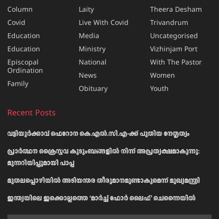
Column
Laity
Theera Desham
Covid
Live With Covid
Trivandrum
Education
Media
Uncategorised
Education
Ministry
Vizhinjam Port
Episcopal
National
With The Pastor
Ordination
News
Women
Family
Obituary
Youth
Recent Posts
വട്ടിയൂർക്കാവ് ഫെറോന കെ.എൽ.സി.എ-ക്ക് പുതിയ നേതൃത്വം
പ്രാര്‍ത്ഥന ക്രൈസ്തവ കുടുംബങ്ങളില്‍ നിന്ന് അപ്രത്യക്ഷമാകുന്നു:
മുന്നറിയിപ്പുമായി പാപ്പ
മുതലപ്പൊഴിയിൽ അടിയന്തര തീരുമാനമുണ്ടാകുമെന്ന് മുഖ്യമന്ത്രി
ഇന്ത്യയിലെ ഇക്കൊല്ലത്തെ ‘മാർച്ച് ഫോർ ലൈഫ്’ ചെന്നൈയിൽ