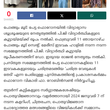
0
SHARES
പോങ്ങും മൂട്: പേട്ട ഫൊറോനയിൽ വിദ്യാഭ്യാസ
ശൂശ്രൂഷയുടെ നേതൃത്വത്തിൽ പി.ജി വിദ്യാർത്ഥികളുടെ
കൂട്ടായ്മയ്ക്ക് രൂപം നൽകി. ഫെബ്രുവരി 11 ഞായറാഴ്ച
പോങ്ങും മൂട് സെന്റ്. മേരീസ് ഇടവക ഹാളിൽ നടന്ന നടന്ന
സമ്മേളനത്തിൽ പി.ജി. വിദ്യാർത്ഥി കൂട്ടായ്മ
രൂപീകരണത്തിന്‌ ഡോ. ഇരുദയ രാജൻ നേതൃത്വം നൽകി.
പ്രസ്തുത സമ്മേളനത്തിൽ പേട്ട ഫൊറോനകളിലെ 11
ഇടവകകളുടെയും ചരിത്രമടങ്ങിയ ‘ചരിത്ര വേരുകൾ
തേടി’ എന്ന പേരിലുള്ള പുസ്തകത്തിന്റെ പ്രകാശനകർമ്മം
ഫൊറോന വികാരി ഫാ. റോബിൻസൺ നിർവ്വഹിച്ചു.
തുടർന്ന് കുട്ടികളുടെ സർഗ്ഗാത്മകശേഷിയും
പൊതുവിജ്ഞാനവും വളർത്താനായി 2024 ജനുവരി 7 ന്‌
നടന്ന കളറിംഗ്, ചിത്രരചന, പൊതുവിജ്ഞാന
ചോദ്യോത്തര മത്സരങ്ങളിലെ വിജയികൾക്ക് സമ്മാനം