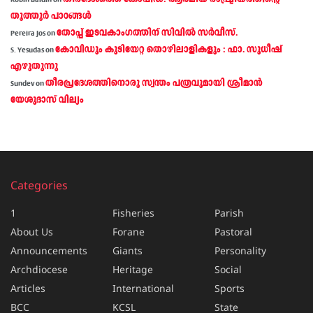
Robin Baldin
on
തൂത്തൂര്‍ പാഠങ്ങൾ
തോപ്പ് ഇടവകാംഗത്തിന് സിവിൽ സർവീസ്.
Pereira Jos
on
കോവിഡും കുടിയേറ്റ തൊഴിലാളികളും : ഫാ. സുധീഷ്
S. Yesudas
on
എഴുതുന്നു
തീരപ്രദേശത്തിനൊരു സ്വന്തം പത്രവുമായി ശ്രീമാന്‍
Sundev
on
യേശുദാസ് വില്യം
Categories
1
Fisheries
Parish
About Us
Forane
Pastoral
Announcements
Giants
Personality
Archdiocese
Heritage
Social
Articles
International
Sports
BCC
KCSL
State