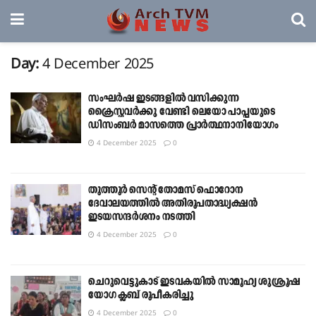
Day:
4 December 2025
സംഘർഷ ഇടങ്ങളിൽ വസിക്കുന്ന
ക്രൈസ്തവർക്കു വേണ്ടി ലെയോ പാപ്പയുടെ
ഡിസംബര്‍ മാസത്തെ പ്രാര്‍ത്ഥനാനിയോഗം
4 December 2025
0
തൂത്തൂർ സെന്റ് തോമസ് ഫൊറോന
ദേവാലയത്തിൽ അതിരൂപതാദ്ധ്യക്ഷൻ
ഇടയസന്ദർശനം നടത്തി
4 December 2025
0
ചെറുവെട്ടുകാട് ഇടവകയിൽ സാമൂഹ്യ ശുശ്രൂഷ
യോഗ ക്ലബ് രൂപീകരിച്ചു
4 December 2025
0