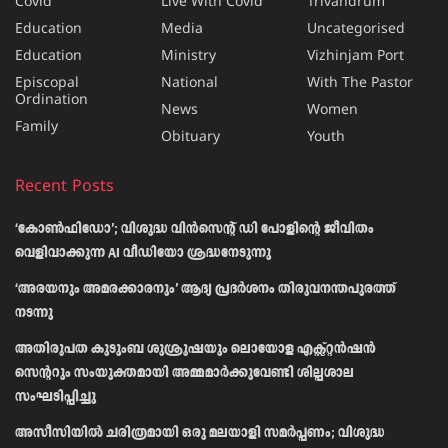
Covid
Live With Covid
Trivandrum
Education
Media
Uncategorised
Education
Ministry
Vizhinjam Port
Episcopal
National
With The Pastor
Ordination
News
Women
Family
Obituary
Youth
Recent Posts
‘കോൺഫിഡോ’; വിശുദ്ധ വിൻസെന്റ് ഡി പോളിന്റെ ജീവിതം
വെളിവാക്കുന്ന AI വീഡിയോ ശ്രദ്ധനേടുന്നു
‘അരയനും അമരക്കാരനും’ ആദ്യ പ്രദർശനം തിരുവനന്തപുരത്ത്
നടന്നു
അതിരൂപത കുടുംബ ശുശ്രൂഷയും ലൊയോള എക്സ്റ്റൻഷൻ
സെന്ററും സംയുക്തമായി അമ്മമാർക്കുവേണ്ടി ശില്പശാല
സംഘടിപ്പിച്ചു
അസീസിയിൽ ചരിത്രമായി ഒരു മലയാളി സമർപ്പണം; വിശുദ്ധ