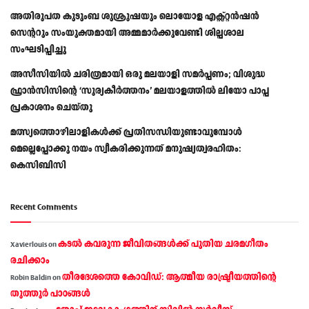
അതിരൂപത കുടുംബ ശുശ്രൂഷയും ലൊയോള എക്സ്റ്റൻഷൻ
സെന്ററും സംയുക്തമായി അമ്മമാർക്കുവേണ്ടി ശില്പശാല
സംഘടിപ്പിച്ചു
അസീസിയിൽ ചരിത്രമായി ഒരു മലയാളി സമർപ്പണം; വിശുദ്ധ
ഫ്രാൻസിസിന്റെ ‘സൂര്യകീർത്തനം’ മലയാളത്തിൽ ലിയോ പാപ്പ
പ്രകാശനം ചെയ്തു
മത്സ്യത്തൊഴിലാളികള്‍ക്ക് പ്രതിസന്ധിയുണ്ടാവുമ്പോള്‍
മെല്ലെപ്പോക്കു നയം സ്വീകരിക്കുന്നത് മനുഷ്യത്വരഹിതം:
കെസിബിസി
Recent Comments
കടല്‍ കവരുന്ന ജീവിതങ്ങള്‍ക്ക് പുതിയ ചരമഗീതം
Xavierlouis
on
രചിക്കാം
തീരദേശത്തെ കോവിഡ്: ആത്മീയ രാഷ്ട്രീയത്തിന്റെ
Robin Baldin
on
തൂത്തൂര്‍ പാഠങ്ങൾ