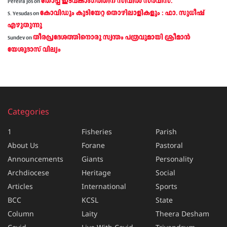
തോപ്പ് ഇടവകാംഗത്തിന് സിവിൽ സർവീസ്.
Pereira Jos
on
കോവിഡും കുടിയേറ്റ തൊഴിലാളികളും : ഫാ. സുധീഷ്
S. Yesudas
on
എഴുതുന്നു
തീരപ്രദേശത്തിനൊരു സ്വന്തം പത്രവുമായി ശ്രീമാന്‍
Sundev
on
യേശുദാസ് വില്യം
Categories
1
Fisheries
Parish
About Us
Forane
Pastoral
Announcements
Giants
Personality
Archdiocese
Heritage
Social
Articles
International
Sports
BCC
KCSL
State
Column
Laity
Theera Desham