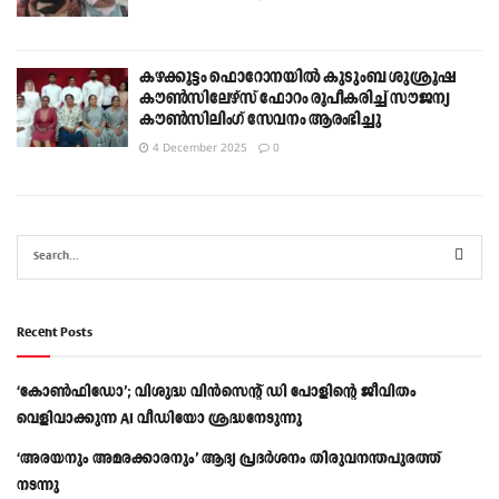
കഴക്കൂട്ടം ഫൊറോനയിൽ കുടുംബ ശുശ്രൂഷ
കൗൺസിലേഴ്സ് ഫോറം രൂപീകരിച്ച് സൗജന്യ
കൗൺസിലിംഗ് സേവനം ആരംഭിച്ചു
4 December 2025
0
Recent Posts
‘കോൺഫിഡോ’; വിശുദ്ധ വിൻസെന്റ് ഡി പോളിന്റെ ജീവിതം
വെളിവാക്കുന്ന AI വീഡിയോ ശ്രദ്ധനേടുന്നു
‘അരയനും അമരക്കാരനും’ ആദ്യ പ്രദർശനം തിരുവനന്തപുരത്ത്
നടന്നു