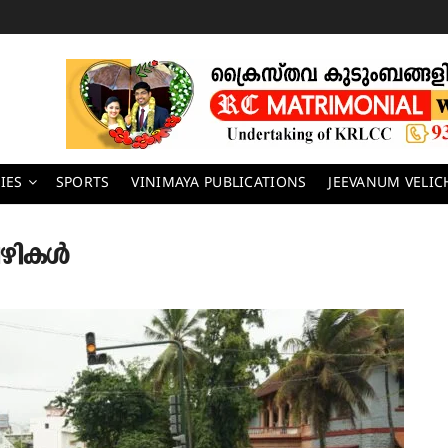
IES
SPORTS
VINIMAYA PUBLICATIONS
JEEVANUM VELI
വഴികൾ