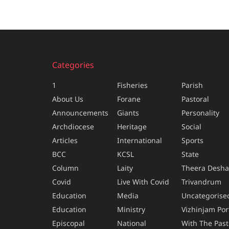
Categories
1
Fisheries
Parish
About Us
Forane
Pastoral
Announcements
Giants
Personality
Archdiocese
Heritage
Social
Articles
International
Sports
BCC
KCSL
State
Column
Laity
Theera Desh
Covid
Live With Covid
Trivandrum
Education
Media
Uncategorise
Education
Ministry
Vizhinjam Por
Episcopal
National
With The Past