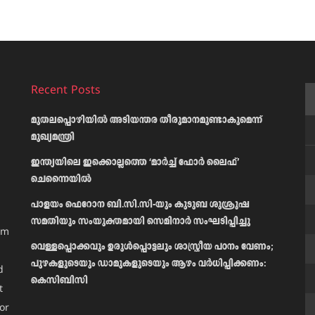
Recent Posts
മുതലപ്പൊഴിയിൽ അടിയന്തര തീരുമാനമുണ്ടാകുമെന്ന്
മുഖ്യമന്ത്രി
ഇന്ത്യയിലെ ഇക്കൊല്ലത്തെ ‘മാർച്ച് ഫോർ ലൈഫ്’
ചെന്നൈയിൽ
പാളയം ഫെറോന ബി.സി.സി-യും കുടുബ ശുശ്രൂഷ
സമതിയും സംയുക്തമായി സെമിനാർ സംഘടിപ്പിച്ചു
am
വെള്ളപ്പൊക്കവും ഉരുള്‍പ്പൊട്ടലും ശാസ്ത്രീയ പഠനം വേണം;
പുഴകളുടെയും ഡാമുകളുടെയും ആഴം വര്‍ധിപ്പിക്കണം:
d
കെസിബിസി
t
or