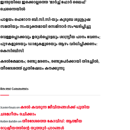
ഇന്ത്യയിലെ ഇക്കൊല്ലത്തെ ‘മാർച്ച് ഫോർ ലൈഫ്’
ചെന്നൈയിൽ
പാളയം ഫെറോന ബി.സി.സി-യും കുടുബ ശുശ്രൂഷ
സമതിയും സംയുക്തമായി സെമിനാർ സംഘടിപ്പിച്ചു
വെള്ളപ്പൊക്കവും ഉരുള്‍പ്പൊട്ടലും ശാസ്ത്രീയ പഠനം വേണം;
പുഴകളുടെയും ഡാമുകളുടെയും ആഴം വര്‍ധിപ്പിക്കണം:
കെസിബിസി
കടൽക്ഷോഭം; രണ്ടു മരണം, രണ്ടുപേർക്കായി തിരച്ചിൽ,
തീരദേശത്ത് പ്രതിഷേധം കനക്കുന്നു
Recent Comments
കടല്‍ കവരുന്ന ജീവിതങ്ങള്‍ക്ക് പുതിയ
Xavierlouis
on
ചരമഗീതം രചിക്കാം
തീരദേശത്തെ കോവിഡ്: ആത്മീയ
Robin Baldin
on
രാഷ്ട്രീയത്തിന്റെ തൂത്തൂര്‍ പാഠങ്ങൾ