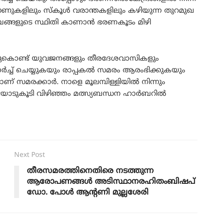
ൗണുകളിലും സ്കൂൾ വരാന്തകളിലും കഴിയുന്ന തുറമുഖ
ബങ്ങളുടെ സ്ഥിതി കാണാൻ ഭരണകൂടം മിഴി
ിച്ചുകൊണ്ട് യുവജനങ്ങളും തീരദേശവാസികളും
മാർച്ച് ചെയ്യുകയും രാപ്പകൽ സമരം ആരംഭിക്കുകയും
് സമരക്കാർ. നാളെ മൂലമ്പിള്ളിയിൽ നിന്നും
ടരയോടുകൂടി വിഴിഞ്ഞം മത്സ്യബന്ധന ഹാർബറിൽ
Next Post
തീരസമരത്തിനെതിരെ നടത്തുന്ന
ആരോപണങ്ങൾ അടിസ്ഥാനരഹിതംബിഷപ്
ഡോ. പോൾ ആന്റണി മുല്ലശേരി