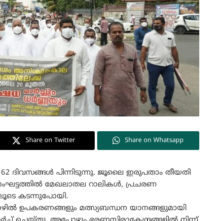
Share on Twitter
Share on Whatsapp
62 ദിവസങ്ങൾ പിന്നിടുന്നു. ജൂലൈ ഇരുപതാം തീയതി
ണ്ടാംഘട്ടത്തിൽ മേഖലാതല റാലികൾ, പ്രചരണ
ൂടെ കടന്നുപോയി.
 തൊഴിൽ ഉപകരണങ്ങളും മത്സ്യബന്ധന യാനങ്ങളുമായി
 മാർച്ച് ചെയ്തു. അപ്പോഴും ഭരണസിരാകേന്ദ്രങ്ങളിൽ നിന്ന്