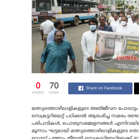
0
70
Share on Facebook
SHARES
VIEWS
മത്സ്യത്തൊഴിലാളികളുടെ അതിജീവന പോരാട്ടം 
സെക്രട്ടറിയേറ്റ് പഠിക്കൽ ആരംഭിച്ച സമരം ര
പരിപാടികൾ, പൊതുസമ്മേളനങ്ങൾ എന്നിവയില
മൂന്നാം ഘട്ടമായി മത്സ്യത്തൊഴിലാളികളുടെ
ഓഗസ്റ്റ് പത്താം തീയതി സെക്രട്ടറിയേറ്റിലേക്ക്