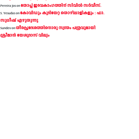
തോപ്പ് ഇടവകാംഗത്തിന് സിവിൽ സർവീസ്.
Pereira Jos
on
കോവിഡും കുടിയേറ്റ തൊഴിലാളികളും : ഫാ.
S. Yesudas
on
സുധീഷ് എഴുതുന്നു
തീരപ്രദേശത്തിനൊരു സ്വന്തം പത്രവുമായി
Sundev
on
ശ്രീമാന്‍ യേശുദാസ് വില്യം