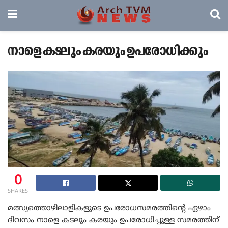
നാളെ കടലും കരയും ഉപരോധിക്കും
0
SHARES
മത്സ്യത്തൊഴിലാളികളുടെ ഉപരോധസമരത്തിന്റെ ഏഴാം
ദിവസം നാളെ കടലും കരയും ഉപരോധിച്ചുള്ള സമരത്തിന്