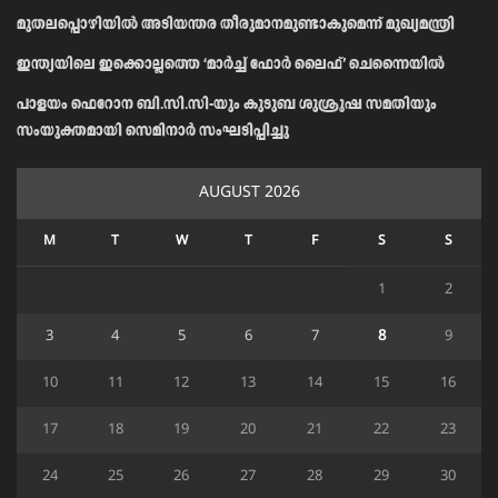
മുതലപ്പൊഴിയിൽ അടിയന്തര തീരുമാനമുണ്ടാകുമെന്ന് മുഖ്യമന്ത്രി
ഇന്ത്യയിലെ ഇക്കൊല്ലത്തെ ‘മാർച്ച് ഫോർ ലൈഫ്’ ചെന്നൈയിൽ
പാളയം ഫെറോന ബി.സി.സി-യും കുടുബ ശുശ്രൂഷ സമതിയും
സംയുക്തമായി സെമിനാർ സംഘടിപ്പിച്ചു
AUGUST 2026
M
T
W
T
F
S
S
1
2
3
4
5
6
7
8
9
10
11
12
13
14
15
16
17
18
19
20
21
22
23
24
25
26
27
28
29
30