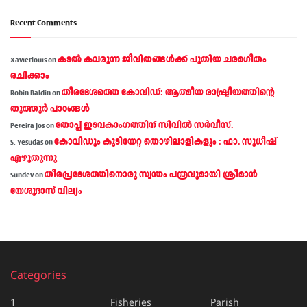
Recent Comments
കടല്‍ കവരുന്ന ജീവിതങ്ങള്‍ക്ക് പുതിയ ചരമഗീതം
Xavierlouis
on
രചിക്കാം
തീരദേശത്തെ കോവിഡ്: ആത്മീയ രാഷ്ട്രീയത്തിന്റെ
Robin Baldin
on
തൂത്തൂര്‍ പാഠങ്ങൾ
തോപ്പ് ഇടവകാംഗത്തിന് സിവിൽ സർവീസ്.
Pereira Jos
on
കോവിഡും കുടിയേറ്റ തൊഴിലാളികളും : ഫാ. സുധീഷ്
S. Yesudas
on
എഴുതുന്നു
തീരപ്രദേശത്തിനൊരു സ്വന്തം പത്രവുമായി ശ്രീമാന്‍
Sundev
on
യേശുദാസ് വില്യം
Categories
1
Fisheries
Parish