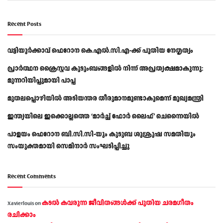
Recent Posts
വട്ടിയൂർക്കാവ് ഫെറോന കെ.എൽ.സി.എ-ക്ക് പുതിയ നേതൃത്വം
പ്രാര്‍ത്ഥന ക്രൈസ്തവ കുടുംബങ്ങളില്‍ നിന്ന് അപ്രത്യക്ഷമാകുന്നു:
മുന്നറിയിപ്പുമായി പാപ്പ
മുതലപ്പൊഴിയിൽ അടിയന്തര തീരുമാനമുണ്ടാകുമെന്ന് മുഖ്യമന്ത്രി
ഇന്ത്യയിലെ ഇക്കൊല്ലത്തെ ‘മാർച്ച് ഫോർ ലൈഫ്’ ചെന്നൈയിൽ
പാളയം ഫെറോന ബി.സി.സി-യും കുടുബ ശുശ്രൂഷ സമതിയും
സംയുക്തമായി സെമിനാർ സംഘടിപ്പിച്ചു
Recent Comments
കടല്‍ കവരുന്ന ജീവിതങ്ങള്‍ക്ക് പുതിയ ചരമഗീതം
Xavierlouis
on
രചിക്കാം