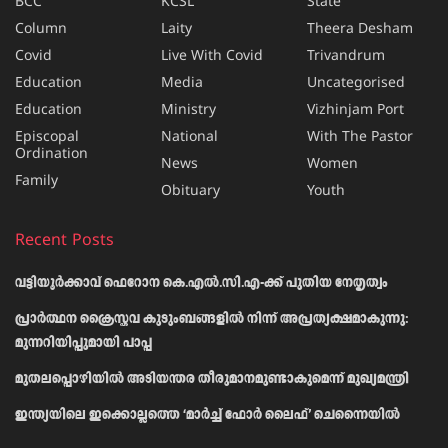
BCC
KCSL
State
Column
Laity
Theera Desham
Covid
Live With Covid
Trivandrum
Education
Media
Uncategorised
Education
Ministry
Vizhinjam Port
Episcopal
National
With The Pastor
Ordination
News
Women
Family
Obituary
Youth
Recent Posts
വട്ടിയൂർക്കാവ് ഫെറോന കെ.എൽ.സി.എ-ക്ക് പുതിയ നേതൃത്വം
പ്രാര്‍ത്ഥന ക്രൈസ്തവ കുടുംബങ്ങളില്‍ നിന്ന് അപ്രത്യക്ഷമാകുന്നു:
മുന്നറിയിപ്പുമായി പാപ്പ
മുതലപ്പൊഴിയിൽ അടിയന്തര തീരുമാനമുണ്ടാകുമെന്ന് മുഖ്യമന്ത്രി
ഇന്ത്യയിലെ ഇക്കൊല്ലത്തെ ‘മാർച്ച് ഫോർ ലൈഫ്’ ചെന്നൈയിൽ