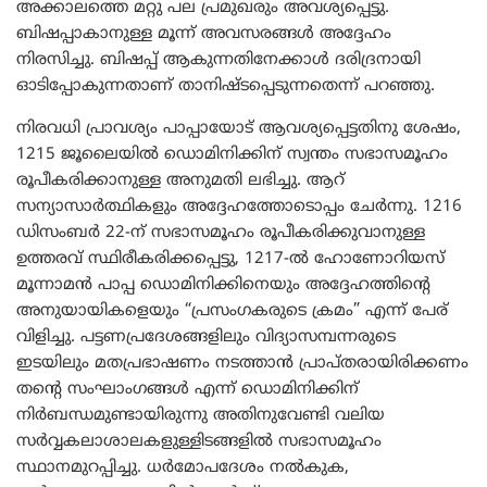
അക്കാലത്തെ മറ്റു പല പ്രമുഖരും അവശ്യപ്പെട്ടു.
ബിഷപ്പാകാനുള്ള മൂന്ന് അവസരങ്ങൾ അദ്ദേഹം
നിരസിച്ചു. ബിഷപ്പ് ആകുന്നതിനേക്കാൾ ദരിദ്രനായി
ഓടിപ്പോകുന്നതാണ് താനിഷ്ടപ്പെടുന്നതെന്ന് പറഞ്ഞു.
നിരവധി പ്രാവശ്യം പാപ്പായോട് ആവശ്യപ്പെട്ടതിനു ശേഷം,
1215 ജൂലൈയിൽ ഡൊമിനിക്കിന് സ്വന്തം സഭാസമൂഹം
രൂപീകരിക്കാനുള്ള അനുമതി ലഭിച്ചു. ആറ്
സന്യാസാർത്ഥികളും അദ്ദേഹത്തോടൊപ്പം ചേർന്നു. 1216
ഡിസംബർ 22-ന് സഭാസമൂഹം രൂപീകരിക്കുവാനുള്ള
ഉത്തരവ് സ്ഥിരീകരിക്കപ്പെട്ടു, 1217-ൽ ഹോണോറിയസ്
മൂന്നാമൻ പാപ്പ ഡൊമിനിക്കിനെയും അദ്ദേഹത്തിന്റെ
അനുയായികളെയും “പ്രസംഗകരുടെ ക്രമം” എന്ന് പേര്
വിളിച്ചു. പട്ടണപ്രദേശങ്ങളിലും വിദ്യാസമ്പന്നരുടെ
ഇടയിലും മതപ്രഭാഷണം നടത്താൻ പ്രാപ്തരായിരിക്കണം
തന്റെ സംഘാംഗങ്ങൾ എന്ന് ഡൊമിനിക്കിന്
നിർബന്ധമുണ്ടായിരുന്നു അതിനുവേണ്ടി വലിയ
സർവ്വകലാശാലകളുള്ളിടങ്ങളിൽ സഭാസമൂഹം
സ്ഥാനമുറപ്പിച്ചു. ധർമോപദേശം നൽകുക,