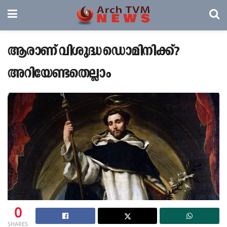
ആരാണ് വിശുദ്ധ ഡൊമിനിക്ക്?
അറിയേണ്ടതെല്ലാം
0
SHARES