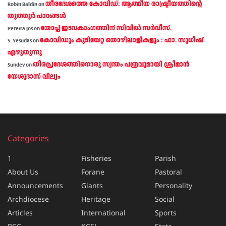
തീരദേശത്തെ കോവിഡ്: ആത്മീയ രാഷ്ട്രീയത്തിന്റെ
Robin Baldin
on
തൂത്തൂര്‍ പാഠങ്ങൾ
തോപ്പ് ഇടവകാംഗത്തിന് സിവിൽ സർവീസ്.
Pereira Jos
on
കോവിഡും കുടിയേറ്റ തൊഴിലാളികളും : ഫാ. സുധീഷ്
S. Yesudas
on
എഴുതുന്നു
തീരപ്രദേശത്തിനൊരു സ്വന്തം പത്രവുമായി ശ്രീമാന്‍
Sundev
on
യേശുദാസ് വില്യം
Categories
1
Fisheries
Parish
About Us
Forane
Pastoral
Announcements
Giants
Personality
Archdiocese
Heritage
Social
Articles
International
Sports