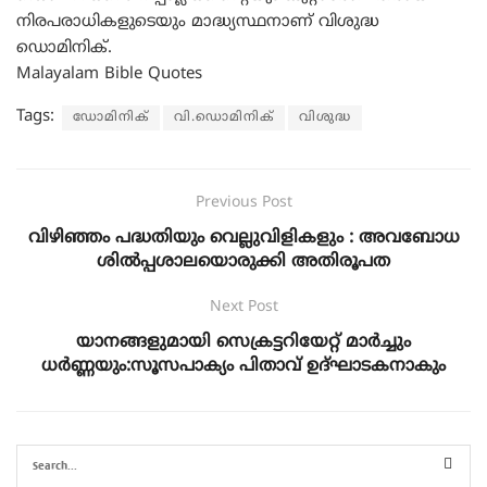
നിരപരാധികളുടെയും മാദ്ധ്യസ്ഥനാണ് വിശുദ്ധ
ഡൊമിനിക്.
Malayalam Bible Quotes
Tags:
ഡോമിനിക്
വി.ഡൊമിനിക്
വിശുദ്ധ
Previous Post
വിഴിഞ്ഞം പദ്ധതിയും വെല്ലുവിളികളും : അവബോധ
ശിൽപ്പശാലയൊരുക്കി അതിരൂപത
Next Post
യാനങ്ങളുമായി സെക്രട്ടറിയേറ്റ് മാർച്ചും
ധർണ്ണയും:സൂസപാക്യം പിതാവ് ഉദ്ഘാടകനാകും