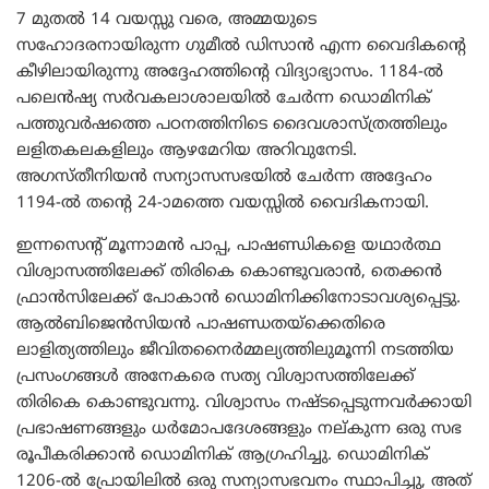
7 മുതൽ 14 വയസ്സു വരെ, അമ്മയുടെ
സഹോദരനായിരുന്ന ഗുമീൽ ഡിസാൻ എന്ന വൈദികന്റെ
കീഴിലായിരുന്നു അദ്ദേഹത്തിന്റെ വിദ്യാഭ്യാസം. 1184-ൽ
പലെൻഷ്യ സർവകലാശാലയിൽ ചേർന്ന ഡൊമിനിക്
പത്തുവർഷത്തെ പഠനത്തിനിടെ ദൈവശാസ്ത്രത്തിലും
ലളിതകലകളിലും ആഴമേറിയ അറിവുനേടി.
അഗസ്തീനിയൻ സന്യാസസഭയിൽ ചേർന്ന അദ്ദേഹം
1194-ൽ തന്റെ 24-ാമത്തെ വയസ്സിൽ വൈദികനായി.
ഇന്നസെന്റ് മൂന്നാമൻ പാപ്പ, പാഷണ്ഡികളെ യഥാർത്ഥ
വിശ്വാസത്തിലേക്ക് തിരികെ കൊണ്ടുവരാൻ, തെക്കൻ
ഫ്രാൻസിലേക്ക് പോകാൻ ഡൊമിനിക്കിനോടാവശ്യപ്പെട്ടു.
ആൽബിജെൻസിയൻ പാഷണ്ഡതയ്‌ക്കെതിരെ
ലാളിത്യത്തിലും ജീവിതനൈർമ്മല്യത്തിലുമൂന്നി നടത്തിയ
പ്രസംഗങ്ങൾ അനേകരെ സത്യ വിശ്വാസത്തിലേക്ക്
തിരികെ കൊണ്ടുവന്നു. വിശ്വാസം നഷ്ടപ്പെടുന്നവർക്കായി
പ്രഭാഷണങ്ങളും ധർമോപദേശങ്ങളും നല്കുന്ന ഒരു സഭ
രൂപീകരിക്കാൻ ഡൊമിനിക് ആഗ്രഹിച്ചു. ഡൊമിനിക്
1206-ൽ പ്രോയിലിൽ ഒരു സന്യാസഭവനം സ്ഥാപിച്ചു, അത്