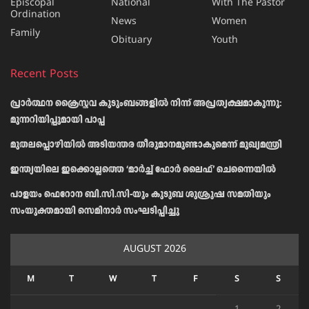
Episcopal
National
With The Pastor
Ordination
News
Women
Family
Obituary
Youth
Recent Posts
പ്രാര്‍ത്ഥന ക്രൈസ്തവ കുടുംബങ്ങളില്‍ നിന്ന് അപ്രത്യക്ഷമാകുന്നു:
മുന്നറിയിപ്പുമായി പാപ്പ
മുതലപ്പൊഴിയിൽ അടിയന്തര തീരുമാനമുണ്ടാകുമെന്ന് മുഖ്യമന്ത്രി
ഇന്ത്യയിലെ ഇക്കൊല്ലത്തെ ‘മാർച്ച് ഫോർ ലൈഫ്’ ചെന്നൈയിൽ
പാളയം ഫെറോന ബി.സി.സി-യും കുടുബ ശുശ്രൂഷ സമതിയും
സംയുക്തമായി സെമിനാർ സംഘടിപ്പിച്ചു
AUGUST 2026
M
T
W
T
F
S
S