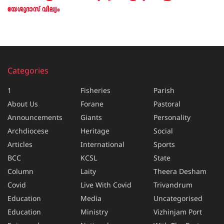
യേശുദാസ് വില്യം
Categories
1
Fisheries
Parish
About Us
Forane
Pastoral
Announcements
Giants
Personality
Archdiocese
Heritage
Social
Articles
International
Sports
BCC
KCSL
State
Column
Laity
Theera Desham
Covid
Live With Covid
Trivandrum
Education
Media
Uncategorised
Education
Ministry
Vizhinjam Port