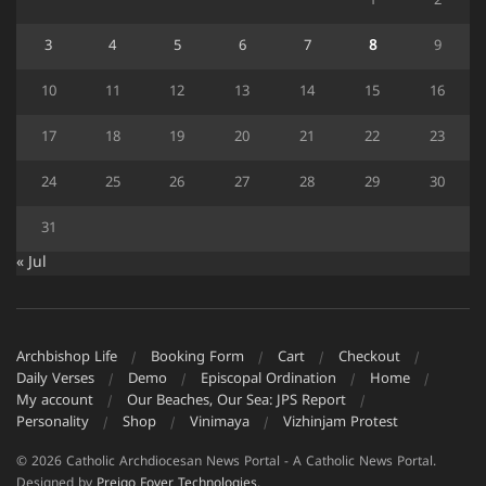
1
2
3
4
5
6
7
8
9
10
11
12
13
14
15
16
17
18
19
20
21
22
23
24
25
26
27
28
29
30
31
« Jul
Archbishop Life
Booking Form
Cart
Checkout
Daily Verses
Demo
Episcopal Ordination
Home
My account
Our Beaches, Our Sea: JPS Report
Personality
Shop
Vinimaya
Vizhinjam Protest
© 2026 Catholic Archdiocesan News Portal - A Catholic News Portal.
Designed by
Preigo Fover Technologies
.