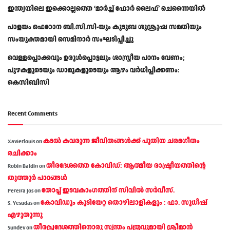
ഇന്ത്യയിലെ ഇക്കൊല്ലത്തെ ‘മാർച്ച് ഫോർ ലൈഫ്’ ചെന്നൈയിൽ
പാളയം ഫെറോന ബി.സി.സി-യും കുടുബ ശുശ്രൂഷ സമതിയും
സംയുക്തമായി സെമിനാർ സംഘടിപ്പിച്ചു
വെള്ളപ്പൊക്കവും ഉരുള്‍പ്പൊട്ടലും ശാസ്ത്രീയ പഠനം വേണം;
പുഴകളുടെയും ഡാമുകളുടെയും ആഴം വര്‍ധിപ്പിക്കണം:
കെസിബിസി
Recent Comments
കടല്‍ കവരുന്ന ജീവിതങ്ങള്‍ക്ക് പുതിയ ചരമഗീതം
Xavierlouis
on
രചിക്കാം
തീരദേശത്തെ കോവിഡ്: ആത്മീയ രാഷ്ട്രീയത്തിന്റെ
Robin Baldin
on
തൂത്തൂര്‍ പാഠങ്ങൾ
തോപ്പ് ഇടവകാംഗത്തിന് സിവിൽ സർവീസ്.
Pereira Jos
on
കോവിഡും കുടിയേറ്റ തൊഴിലാളികളും : ഫാ. സുധീഷ്
S. Yesudas
on
എഴുതുന്നു
തീരപ്രദേശത്തിനൊരു സ്വന്തം പത്രവുമായി ശ്രീമാന്‍
Sundev
on