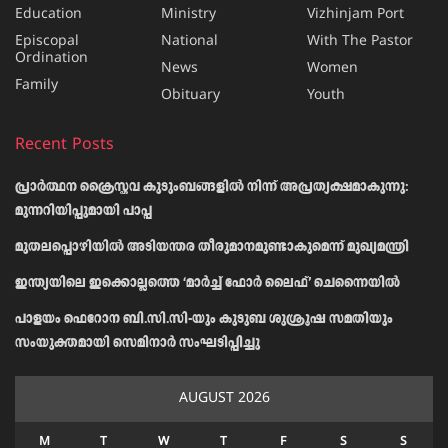
Education
Ministry
Vizhinjam Port
Episcopal
National
With The Pastor
Ordination
News
Women
Family
Obituary
Youth
Recent Posts
പ്രാര്‍ത്ഥന ക്രൈസ്തവ കുടുംബങ്ങളില്‍ നിന്ന് അപ്രത്യക്ഷമാകുന്നു:
മുന്നറിയിപ്പുമായി പാപ്പ
മുതലപ്പൊഴിയിൽ അടിയന്തര തീരുമാനമുണ്ടാകുമെന്ന് മുഖ്യമന്ത്രി
ഇന്ത്യയിലെ ഇക്കൊല്ലത്തെ ‘മാർച്ച് ഫോർ ലൈഫ്’ ചെന്നൈയിൽ
പാളയം ഫെറോന ബി.സി.സി-യും കുടുബ ശുശ്രൂഷ സമതിയും
സംയുക്തമായി സെമിനാർ സംഘടിപ്പിച്ചു
AUGUST 2026
M
T
W
T
F
S
S