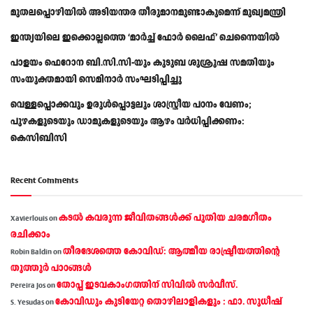
മുതലപ്പൊഴിയിൽ അടിയന്തര തീരുമാനമുണ്ടാകുമെന്ന് മുഖ്യമന്ത്രി
ഇന്ത്യയിലെ ഇക്കൊല്ലത്തെ ‘മാർച്ച് ഫോർ ലൈഫ്’ ചെന്നൈയിൽ
പാളയം ഫെറോന ബി.സി.സി-യും കുടുബ ശുശ്രൂഷ സമതിയും
സംയുക്തമായി സെമിനാർ സംഘടിപ്പിച്ചു
വെള്ളപ്പൊക്കവും ഉരുള്‍പ്പൊട്ടലും ശാസ്ത്രീയ പഠനം വേണം;
പുഴകളുടെയും ഡാമുകളുടെയും ആഴം വര്‍ധിപ്പിക്കണം:
കെസിബിസി
Recent Comments
കടല്‍ കവരുന്ന ജീവിതങ്ങള്‍ക്ക് പുതിയ ചരമഗീതം
Xavierlouis
on
രചിക്കാം
തീരദേശത്തെ കോവിഡ്: ആത്മീയ രാഷ്ട്രീയത്തിന്റെ
Robin Baldin
on
തൂത്തൂര്‍ പാഠങ്ങൾ
തോപ്പ് ഇടവകാംഗത്തിന് സിവിൽ സർവീസ്.
Pereira Jos
on
കോവിഡും കുടിയേറ്റ തൊഴിലാളികളും : ഫാ. സുധീഷ്
S. Yesudas
on