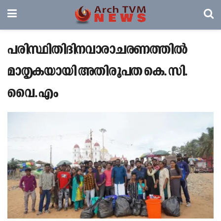
പരിസ്ഥിതിദിനവാരാചരണത്തിൽ
മാതൃകയായി അതിരൂപത കെ. സി.
വൈ. എം