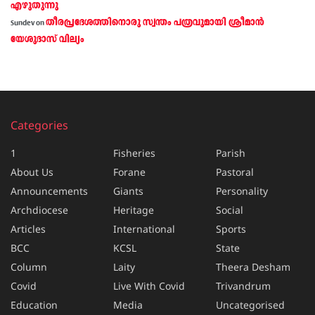
എഴുതുന്നു
തീരപ്രദേശത്തിനൊരു സ്വന്തം പത്രവുമായി ശ്രീമാന്‍
Sundev
on
യേശുദാസ് വില്യം
Categories
1
Fisheries
Parish
About Us
Forane
Pastoral
Announcements
Giants
Personality
Archdiocese
Heritage
Social
Articles
International
Sports
BCC
KCSL
State
Column
Laity
Theera Desham
Covid
Live With Covid
Trivandrum
Education
Media
Uncategorised