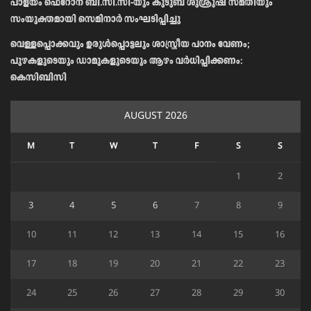
പാളയം ഫെറോന ബി.സി.സി-യും കുടുബ ശുശ്രൂഷ സമതിയും
സംയുക്തമായി സെമിനാർ സംഘടിപ്പിച്ചു
വെള്ളപ്പൊക്കവും ഉരുള്‍പ്പൊട്ടലും ശാസ്ത്രീയ പഠനം വേണം;
പുഴകളുടെയും ഡാമുകളുടെയും ആഴം വര്‍ധിപ്പിക്കണം:
കെസിബിസി
AUGUST 2026
M
T
W
T
F
S
S
1
2
3
4
5
6
7
8
9
10
11
12
13
14
15
16
17
18
19
20
21
22
23
24
25
26
27
28
29
30