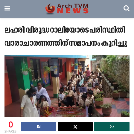
ലഹരി വിരുദ്ധ റാലിയോടെ പരിസ്ഥിതി
വാരാചാരണത്തിന് സമാപനം കുറിച്ചു
0
SHARES