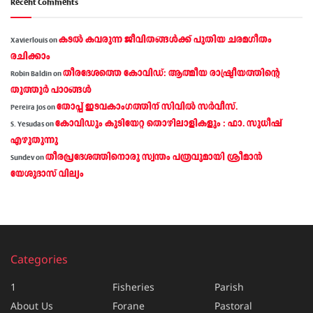
Recent Comments
കടല്‍ കവരുന്ന ജീവിതങ്ങള്‍ക്ക് പുതിയ ചരമഗീതം
Xavierlouis
on
രചിക്കാം
തീരദേശത്തെ കോവിഡ്: ആത്മീയ രാഷ്ട്രീയത്തിന്റെ
Robin Baldin
on
തൂത്തൂര്‍ പാഠങ്ങൾ
തോപ്പ് ഇടവകാംഗത്തിന് സിവിൽ സർവീസ്.
Pereira Jos
on
കോവിഡും കുടിയേറ്റ തൊഴിലാളികളും : ഫാ. സുധീഷ്
S. Yesudas
on
എഴുതുന്നു
തീരപ്രദേശത്തിനൊരു സ്വന്തം പത്രവുമായി ശ്രീമാന്‍
Sundev
on
യേശുദാസ് വില്യം
Categories
1
Fisheries
Parish
About Us
Forane
Pastoral