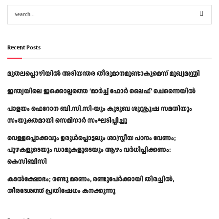
Recent Posts
മുതലപ്പൊഴിയിൽ അടിയന്തര തീരുമാനമുണ്ടാകുമെന്ന് മുഖ്യമന്ത്രി
ഇന്ത്യയിലെ ഇക്കൊല്ലത്തെ ‘മാർച്ച് ഫോർ ലൈഫ്’ ചെന്നൈയിൽ
പാളയം ഫെറോന ബി.സി.സി-യും കുടുബ ശുശ്രൂഷ സമതിയും
സംയുക്തമായി സെമിനാർ സംഘടിപ്പിച്ചു
വെള്ളപ്പൊക്കവും ഉരുള്‍പ്പൊട്ടലും ശാസ്ത്രീയ പഠനം വേണം;
പുഴകളുടെയും ഡാമുകളുടെയും ആഴം വര്‍ധിപ്പിക്കണം:
കെസിബിസി
കടൽക്ഷോഭം; രണ്ടു മരണം, രണ്ടുപേർക്കായി തിരച്ചിൽ,
തീരദേശത്ത് പ്രതിഷേധം കനക്കുന്നു