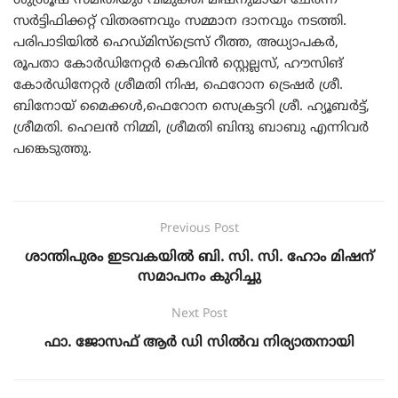
ശുശ്രൂഷ സമിതിയും വിമുക്തി മിഷനുമായി ചേർന്ന്
സർട്ടിഫിക്കറ്റ് വിതരണവും സമ്മാന ദാനവും നടത്തി.
പരിപാടിയിൽ ഹെഡ്മിസ്‌ട്രെസ് റീത്ത, അധ്യാപകർ,
രൂപതാ കോർഡിനേറ്റർ കെവിൻ സ്റ്റെല്ലസ്, ഹൗസിങ്
കോർഡിനേറ്റർ ശ്രീമതി നിഷ, ഫെറോന ട്രെഷർ ശ്രീ.
ബിനോയ്‌ മൈക്കൾ,ഫെറോന സെക്രട്ടറി ശ്രീ. ഹ്യൂബർട്ട്,
ശ്രീമതി. ഹെലൻ നിമ്മി, ശ്രീമതി ബിന്ദു ബാബു എന്നിവർ
പങ്കെടുത്തു.
Previous Post
ശാന്തിപുരം ഇടവകയിൽ ബി. സി. സി. ഹോം മിഷന്
സമാപനം കുറിച്ചു
Next Post
ഫാ. ജോസഫ് ആർ ഡി സിൽവ നിര്യാതനായി