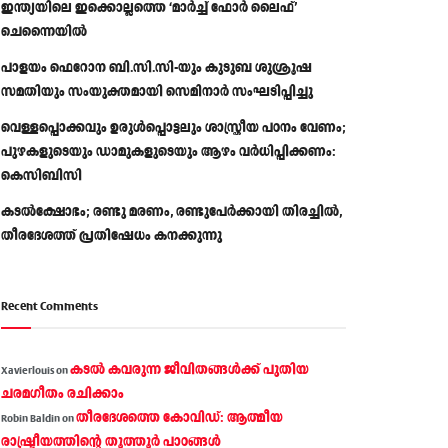
ഇന്ത്യയിലെ ഇക്കൊല്ലത്തെ ‘മാർച്ച് ഫോർ ലൈഫ്’
ചെന്നൈയിൽ
പാളയം ഫെറോന ബി.സി.സി-യും കുടുബ ശുശ്രൂഷ
സമതിയും സംയുക്തമായി സെമിനാർ സംഘടിപ്പിച്ചു
വെള്ളപ്പൊക്കവും ഉരുള്‍പ്പൊട്ടലും ശാസ്ത്രീയ പഠനം വേണം;
പുഴകളുടെയും ഡാമുകളുടെയും ആഴം വര്‍ധിപ്പിക്കണം:
കെസിബിസി
കടൽക്ഷോഭം; രണ്ടു മരണം, രണ്ടുപേർക്കായി തിരച്ചിൽ,
തീരദേശത്ത് പ്രതിഷേധം കനക്കുന്നു
Recent Comments
കടല്‍ കവരുന്ന ജീവിതങ്ങള്‍ക്ക് പുതിയ
Xavierlouis
on
ചരമഗീതം രചിക്കാം
തീരദേശത്തെ കോവിഡ്: ആത്മീയ
Robin Baldin
on
രാഷ്ട്രീയത്തിന്റെ തൂത്തൂര്‍ പാഠങ്ങൾ