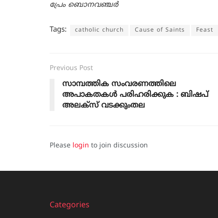
പ്രേം ബൊനവഞ്ചർ
Tags:
catholic church
Cause of Saints
Feast
Previous Post
സാമ്പത്തിക സംവരണത്തിലെ
അപാകതകൾ പരിഹരിക്കുക : ബിഷപ്
അലക്സ് വടക്കുംതല
Please
login
to join discussion
Categories