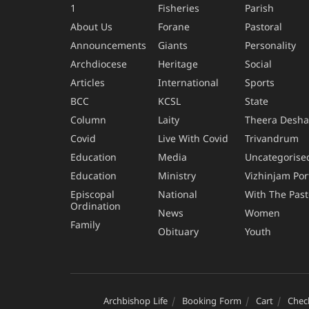
1
Fisheries
Parish
About Us
Forane
Pastoral
Announcements
Giants
Personality
Archdiocese
Heritage
Social
Articles
International
Sports
BCC
KCSL
State
Column
Laity
Theera Desh
Covid
Live With Covid
Trivandrum
Education
Media
Uncategorise
Education
Ministry
Vizhinjam Por
Episcopal
National
With The Past
Ordination
News
Women
Family
Obituary
Youth
Archbishop Life
Booking Form
Cart
Chec