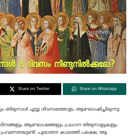
Share on Twitter
Share on Whatsapp
ും തിരുനാൾ എട്ടു ദിവസത്തോളം ആഘോഷിച്ചിരുന്നു.
ിനങ്ങളും ആഘോഷങ്ങളും പ്രധാന തിരുനാളുകളും
്രവണതയുണ്ട്. പുരാതന കാലത്ത് പക്ഷെ, ആ