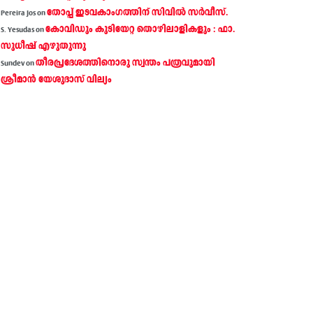
തോപ്പ് ഇടവകാംഗത്തിന് സിവിൽ സർവീസ്.
Pereira Jos
on
കോവിഡും കുടിയേറ്റ തൊഴിലാളികളും : ഫാ.
S. Yesudas
on
സുധീഷ് എഴുതുന്നു
തീരപ്രദേശത്തിനൊരു സ്വന്തം പത്രവുമായി
Sundev
on
ശ്രീമാന്‍ യേശുദാസ് വില്യം