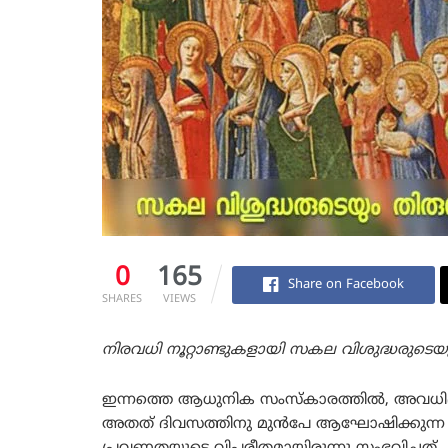
0
165
Share on Facebook
SHARES
VIEWS
നിരവധി നൂറ്റാണ്ടുകളായി സകല വിശുദ്ധരുടെയ
ഇന്നത്തെ ആധുനിക സംസ്കാരത്തിൽ, അവധിദ
അതത് ദിവസത്തിനു മുൻപേ ആഘോഷിക്കുന്ന പ