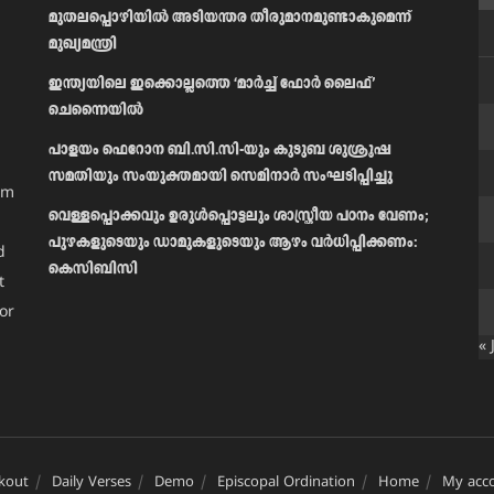
മുതലപ്പൊഴിയിൽ അടിയന്തര തീരുമാനമുണ്ടാകുമെന്ന്
മുഖ്യമന്ത്രി
ഇന്ത്യയിലെ ഇക്കൊല്ലത്തെ ‘മാർച്ച് ഫോർ ലൈഫ്’
ചെന്നൈയിൽ
പാളയം ഫെറോന ബി.സി.സി-യും കുടുബ ശുശ്രൂഷ
സമതിയും സംയുക്തമായി സെമിനാർ സംഘടിപ്പിച്ചു
am
വെള്ളപ്പൊക്കവും ഉരുള്‍പ്പൊട്ടലും ശാസ്ത്രീയ പഠനം വേണം;
പുഴകളുടെയും ഡാമുകളുടെയും ആഴം വര്‍ധിപ്പിക്കണം:
d
കെസിബിസി
t
or
« 
kout
Daily Verses
Demo
Episcopal Ordination
Home
My acc