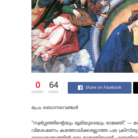
0
64
Share on Facebook
SHARES
VIEWS
പ്രേം ബൊനവെഞ്ചർ
“സ്വർഗ്ഗത്തിന്റെയും ഭൂമിയുടെയും രാജ്ഞി”
വിശേഷണം കത്തോലിക്കരല്ലാത്ത പല ക്രിസ്ത