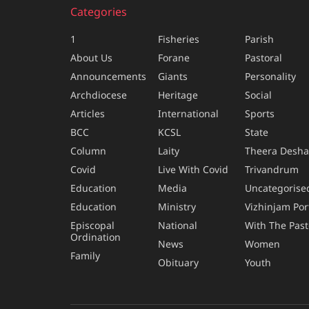
Categories
1
Fisheries
Parish
About Us
Forane
Pastoral
Announcements
Giants
Personality
Archdiocese
Heritage
Social
Articles
International
Sports
BCC
KCSL
State
Column
Laity
Theera Desh
Covid
Live With Covid
Trivandrum
Education
Media
Uncategorise
Education
Ministry
Vizhinjam Por
Episcopal
National
With The Past
Ordination
News
Women
Family
Obituary
Youth