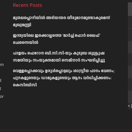
Recent Posts
മുതലപ്പൊഴിയിൽ അടിയന്തര തീരുമാനമുണ്ടാകുമെന്ന്
മുഖ്യമന്ത്രി
ഇന്ത്യയിലെ ഇക്കൊല്ലത്തെ ‘മാർച്ച് ഫോർ ലൈഫ്’
ചെന്നൈയിൽ
പാളയം ഫെറോന ബി.സി.സി-യും കുടുബ ശുശ്രൂഷ
സമതിയും സംയുക്തമായി സെമിനാർ സംഘടിപ്പിച്ചു
am
വെള്ളപ്പൊക്കവും ഉരുള്‍പ്പൊട്ടലും ശാസ്ത്രീയ പഠനം വേണം;
പുഴകളുടെയും ഡാമുകളുടെയും ആഴം വര്‍ധിപ്പിക്കണം:
d
കെസിബിസി
t
or
« 