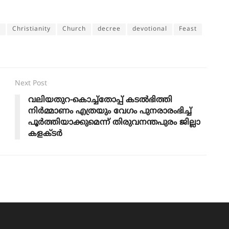
h
Christianity
Church
decree
devotional
Feast
Next Post
വലിയതുറ-കൊച്ച്തോപ്പ് കടൽഭിത്തി
നിർമ്മാണം എത്രയും വേഗം പുനരാരംഭിച്ച്
പൂർത്തിയാക്കുമെന്ന് തിരുവനന്തപുരം ജില്ലാ
കളക്ടർ