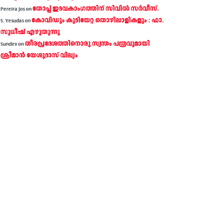
തോപ്പ് ഇടവകാംഗത്തിന് സിവിൽ സർവീസ്.
Pereira Jos
on
കോവിഡും കുടിയേറ്റ തൊഴിലാളികളും : ഫാ.
S. Yesudas
on
സുധീഷ് എഴുതുന്നു
തീരപ്രദേശത്തിനൊരു സ്വന്തം പത്രവുമായി
Sundev
on
ശ്രീമാന്‍ യേശുദാസ് വില്യം