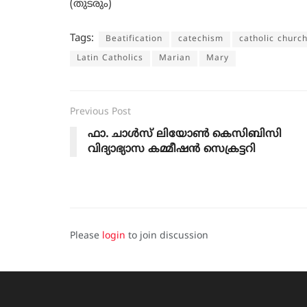
(തുടരും)
Tags:
Beatification
catechism
catholic churc
Latin Catholics
Marian
Mary
Previous Post
ഫാ. ചാൾസ് ലിയോൺ കെസിബിസി
വിദ്യാഭ്യാസ കമ്മീഷൻ സെക്രട്ടറി
Please
login
to join discussion