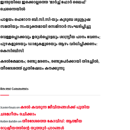
ഇന്ത്യയിലെ ഇക്കൊല്ലത്തെ ‘മാർച്ച് ഫോർ ലൈഫ്’
ചെന്നൈയിൽ
പാളയം ഫെറോന ബി.സി.സി-യും കുടുബ ശുശ്രൂഷ
സമതിയും സംയുക്തമായി സെമിനാർ സംഘടിപ്പിച്ചു
വെള്ളപ്പൊക്കവും ഉരുള്‍പ്പൊട്ടലും ശാസ്ത്രീയ പഠനം വേണം;
പുഴകളുടെയും ഡാമുകളുടെയും ആഴം വര്‍ധിപ്പിക്കണം:
കെസിബിസി
കടൽക്ഷോഭം; രണ്ടു മരണം, രണ്ടുപേർക്കായി തിരച്ചിൽ,
തീരദേശത്ത് പ്രതിഷേധം കനക്കുന്നു
Recent Comments
കടല്‍ കവരുന്ന ജീവിതങ്ങള്‍ക്ക് പുതിയ
Xavierlouis
on
ചരമഗീതം രചിക്കാം
തീരദേശത്തെ കോവിഡ്: ആത്മീയ
Robin Baldin
on
രാഷ്ട്രീയത്തിന്റെ തൂത്തൂര്‍ പാഠങ്ങൾ