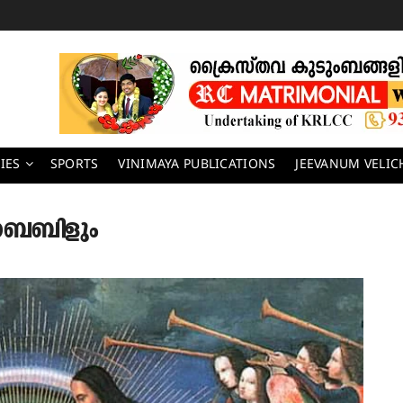
IES
SPORTS
VINIMAYA PUBLICATIONS
JEEVANUM VELI
 ബൈബിളും