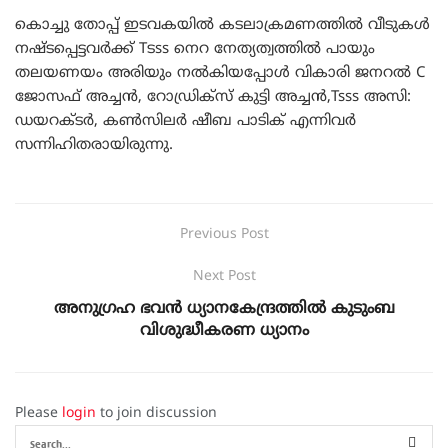
കൊച്ചു തോപ്പ് ഇടവകയിൽ കടലാക്രമണത്തിൽ വീടുകൾ
നഷ്ടപ്പെട്ടവർക്ക് Tടss നെറ നേത്യത്വത്തിൽ പായും
തലയണയം അരിയും നൽകിയപ്പോൾ വികാരി ജനറൽ C
ജോസഫ് അച്ചൻ, റോഡ്രിക്‌സ് കുട്ടി അച്ചൻ,Tsss അസി:
ഡയറക്ടർ, കൺസിലർ ഷീബ പാടിക് എന്നിവർ
സന്നിഹിതരായിരുന്നു.
Previous Post
Next Post
അനുഗ്രഹ ഭവൻ ധ്യാനകേന്ദ്രത്തിൽ കുടുംബ
വിശുദ്ധീകരണ ധ്യാനം
Please
login
to join discussion