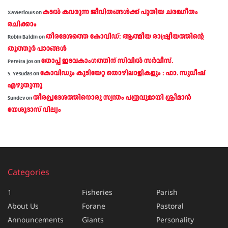
കടല്‍ കവരുന്ന ജീവിതങ്ങള്‍ക്ക് പുതിയ ചരമഗീതം
Xavierlouis
on
രചിക്കാം
തീരദേശത്തെ കോവിഡ്: ആത്മീയ രാഷ്ട്രീയത്തിന്റെ
Robin Baldin
on
തൂത്തൂര്‍ പാഠങ്ങൾ
തോപ്പ് ഇടവകാംഗത്തിന് സിവിൽ സർവീസ്.
Pereira Jos
on
കോവിഡും കുടിയേറ്റ തൊഴിലാളികളും : ഫാ. സുധീഷ്
S. Yesudas
on
എഴുതുന്നു
തീരപ്രദേശത്തിനൊരു സ്വന്തം പത്രവുമായി ശ്രീമാന്‍
Sundev
on
യേശുദാസ് വില്യം
Categories
1
Fisheries
Parish
About Us
Forane
Pastoral
Announcements
Giants
Personality