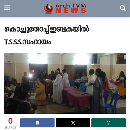
കൊച്ചുതോപ്പ് ഇടവകയിൽ
T.S.S.S.സഹായം
0
SHARES