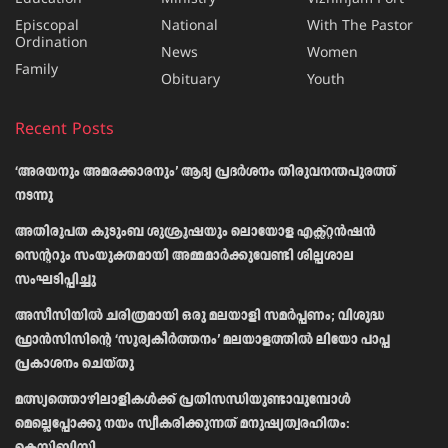
Episcopal
National
With The Pastor
Ordination
News
Women
Family
Obituary
Youth
Recent Posts
‘അരയനും അമരക്കാരനും’ ആദ്യ പ്രദർശനം തിരുവനന്തപുരത്ത്
നടന്നു
അതിരൂപത കുടുംബ ശുശ്രൂഷയും ലൊയോള എക്സ്റ്റൻഷൻ
സെന്ററും സംയുക്തമായി അമ്മമാർക്കുവേണ്ടി ശില്പശാല
സംഘടിപ്പിച്ചു
അസീസിയിൽ ചരിത്രമായി ഒരു മലയാളി സമർപ്പണം; വിശുദ്ധ
ഫ്രാൻസിസിന്റെ ‘സൂര്യകീർത്തനം’ മലയാളത്തിൽ ലിയോ പാപ്പ
പ്രകാശനം ചെയ്തു
മത്സ്യത്തൊഴിലാളികള്‍ക്ക് പ്രതിസന്ധിയുണ്ടാവുമ്പോള്‍
മെല്ലെപ്പോക്കു നയം സ്വീകരിക്കുന്നത് മനുഷ്യത്വരഹിതം: