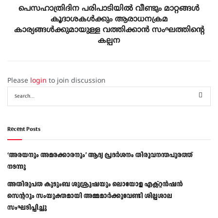
പെസഹാത്രിദിന പരിപാടിയില്‍ വീണ്ടും മാറ്റങ്ങള്‍
കൂദാശകള്‍ക്കും ആരാധനക്രമ
കാര്യങ്ങള്‍ക്കുമായുള്ള വത്തിക്കാന്‍ സംഘത്തിന്‍റെ
കല്പന
Please
login
to join discussion
Recent Posts
‘അരയനും അമരക്കാരനും’ ആദ്യ പ്രദർശനം തിരുവനന്തപുരത്ത്
നടന്നു
അതിരൂപത കുടുംബ ശുശ്രൂഷയും ലൊയോള എക്സ്റ്റൻഷൻ
സെന്ററും സംയുക്തമായി അമ്മമാർക്കുവേണ്ടി ശില്പശാല
സംഘടിപ്പിച്ചു