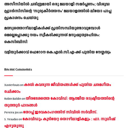
അസീസിയിൽ ചരിത്രമായി ഒരു മലയാളി സമർപ്പണം; വിശുദ്ധ
ഫ്രാൻസിസിന്റെ ‘സൂര്യകീർത്തനം’ മലയാളത്തിൽ ലിയോ പാപ്പ
പ്രകാശനം ചെയ്തു
മത്സ്യത്തൊഴിലാളികള്‍ക്ക് പ്രതിസന്ധിയുണ്ടാവുമ്പോള്‍
മെല്ലെപ്പോക്കു നയം സ്വീകരിക്കുന്നത് മനുഷ്യത്വരഹിതം:
കെസിബിസി
വട്ടിയൂർക്കാവ് ഫെറോന കെ.എൽ.സി.എ-ക്ക് പുതിയ നേതൃത്വം
Recent Comments
കടല്‍ കവരുന്ന ജീവിതങ്ങള്‍ക്ക് പുതിയ ചരമഗീതം
Xavierlouis
on
രചിക്കാം
തീരദേശത്തെ കോവിഡ്: ആത്മീയ രാഷ്ട്രീയത്തിന്റെ
Robin Baldin
on
തൂത്തൂര്‍ പാഠങ്ങൾ
തോപ്പ് ഇടവകാംഗത്തിന് സിവിൽ സർവീസ്.
Pereira Jos
on
കോവിഡും കുടിയേറ്റ തൊഴിലാളികളും : ഫാ. സുധീഷ്
S. Yesudas
on
എഴുതുന്നു