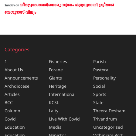
തീരപ്രദേശത്തിനൊരു സ്വന്തം പത്രവുമായി ശ്രീമാന്‍
Sundev
on
യേശുദാസ് വില്യം
Categories
1
Fisheries
Parish
About Us
Forane
Pastoral
Announcements
Giants
Personality
Archdiocese
Heritage
Social
Articles
International
Sports
BCC
KCSL
State
Column
Laity
Theera Desham
Covid
Live With Covid
Trivandrum
Education
Media
Uncategorised
Education
Ministry
Vizhinjam Port