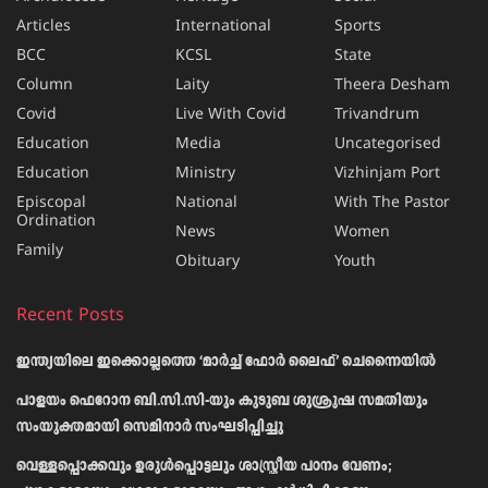
Articles
International
Sports
BCC
KCSL
State
Column
Laity
Theera Desham
Covid
Live With Covid
Trivandrum
Education
Media
Uncategorised
Education
Ministry
Vizhinjam Port
Episcopal
National
With The Pastor
Ordination
News
Women
Family
Obituary
Youth
Recent Posts
ഇന്ത്യയിലെ ഇക്കൊല്ലത്തെ ‘മാർച്ച് ഫോർ ലൈഫ്’ ചെന്നൈയിൽ
പാളയം ഫെറോന ബി.സി.സി-യും കുടുബ ശുശ്രൂഷ സമതിയും
സംയുക്തമായി സെമിനാർ സംഘടിപ്പിച്ചു
വെള്ളപ്പൊക്കവും ഉരുള്‍പ്പൊട്ടലും ശാസ്ത്രീയ പഠനം വേണം;