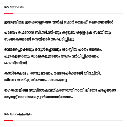
Recent Posts
ഇന്ത്യയിലെ ഇക്കൊല്ലത്തെ ‘മാർച്ച് ഫോർ ലൈഫ്’ ചെന്നൈയിൽ
പാളയം ഫെറോന ബി.സി.സി-യും കുടുബ ശുശ്രൂഷ സമതിയും
സംയുക്തമായി സെമിനാർ സംഘടിപ്പിച്ചു
വെള്ളപ്പൊക്കവും ഉരുള്‍പ്പൊട്ടലും ശാസ്ത്രീയ പഠനം വേണം;
പുഴകളുടെയും ഡാമുകളുടെയും ആഴം വര്‍ധിപ്പിക്കണം:
കെസിബിസി
കടൽക്ഷോഭം; രണ്ടു മരണം, രണ്ടുപേർക്കായി തിരച്ചിൽ,
തീരദേശത്ത് പ്രതിഷേധം കനക്കുന്നു
നഗരങ്ങളിലെ സുവിശേഷവത്കരണത്തിനായി ലിയോ പാപ്പയുടെ
ആഗസ്റ്റ് മാസത്തെ പ്രാര്‍ത്ഥനാനിയോഗം
Recent Comments