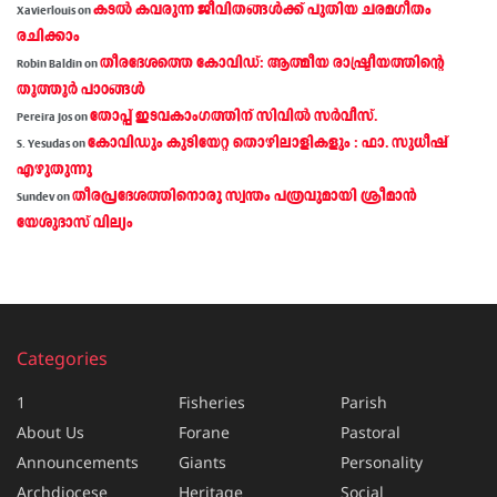
കടല്‍ കവരുന്ന ജീവിതങ്ങള്‍ക്ക് പുതിയ ചരമഗീതം
Xavierlouis
on
രചിക്കാം
തീരദേശത്തെ കോവിഡ്: ആത്മീയ രാഷ്ട്രീയത്തിന്റെ
Robin Baldin
on
തൂത്തൂര്‍ പാഠങ്ങൾ
തോപ്പ് ഇടവകാംഗത്തിന് സിവിൽ സർവീസ്.
Pereira Jos
on
കോവിഡും കുടിയേറ്റ തൊഴിലാളികളും : ഫാ. സുധീഷ്
S. Yesudas
on
എഴുതുന്നു
തീരപ്രദേശത്തിനൊരു സ്വന്തം പത്രവുമായി ശ്രീമാന്‍
Sundev
on
യേശുദാസ് വില്യം
Categories
1
Fisheries
Parish
About Us
Forane
Pastoral
Announcements
Giants
Personality
Archdiocese
Heritage
Social