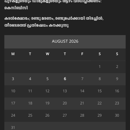
പുഴകളുടെയും ഡാമുകളുടെയും ആഴം വര്‍ധിപ്പിക്കണം:
കെസിബിസി
കടൽക്ഷോഭം; രണ്ടു മരണം, രണ്ടുപേർക്കായി തിരച്ചിൽ,
തീരദേശത്ത് പ്രതിഷേധം കനക്കുന്നു
AUGUST 2026
M
T
W
T
F
S
S
1
2
3
4
5
6
7
8
9
10
11
12
13
14
15
16
17
18
19
20
21
22
23
24
25
26
27
28
29
30
31