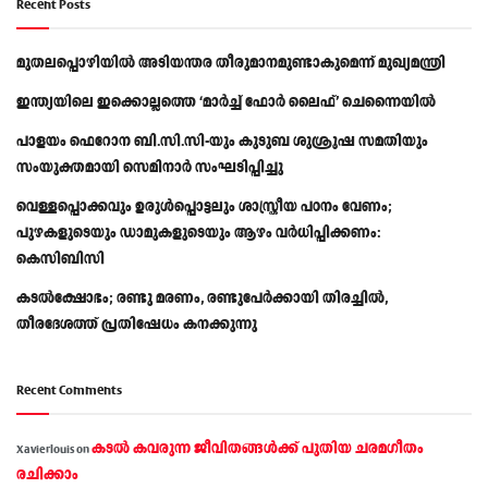
Recent Posts
മുതലപ്പൊഴിയിൽ അടിയന്തര തീരുമാനമുണ്ടാകുമെന്ന് മുഖ്യമന്ത്രി
ഇന്ത്യയിലെ ഇക്കൊല്ലത്തെ ‘മാർച്ച് ഫോർ ലൈഫ്’ ചെന്നൈയിൽ
പാളയം ഫെറോന ബി.സി.സി-യും കുടുബ ശുശ്രൂഷ സമതിയും
സംയുക്തമായി സെമിനാർ സംഘടിപ്പിച്ചു
വെള്ളപ്പൊക്കവും ഉരുള്‍പ്പൊട്ടലും ശാസ്ത്രീയ പഠനം വേണം;
പുഴകളുടെയും ഡാമുകളുടെയും ആഴം വര്‍ധിപ്പിക്കണം:
കെസിബിസി
കടൽക്ഷോഭം; രണ്ടു മരണം, രണ്ടുപേർക്കായി തിരച്ചിൽ,
തീരദേശത്ത് പ്രതിഷേധം കനക്കുന്നു
Recent Comments
കടല്‍ കവരുന്ന ജീവിതങ്ങള്‍ക്ക് പുതിയ ചരമഗീതം
Xavierlouis
on
രചിക്കാം