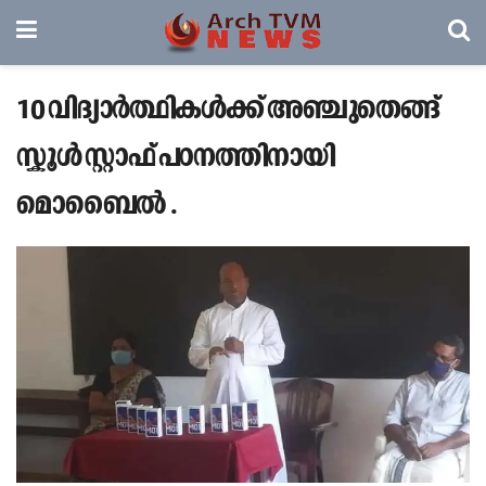
10 വിദ്യാർത്ഥികൾക്ക് അഞ്ചുതെങ്ങ്
സ്കൂൾ സ്റ്റാഫ് പഠനത്തിനായി
മൊബൈൽ .