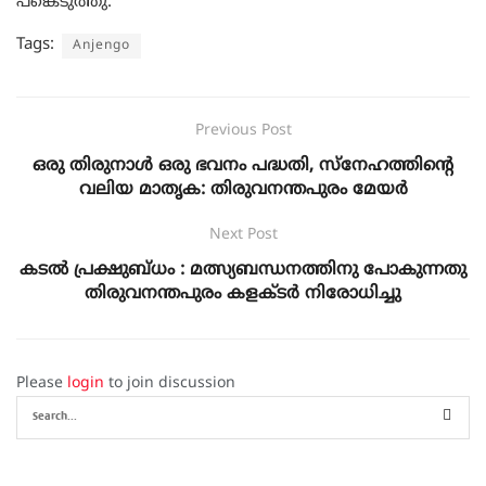
പങ്കെടുത്തു.
Tags:
Anjengo
Previous Post
ഒരു തിരുനാൾ ഒരു ഭവനം പദ്ധതി, സ്നേഹത്തിന്റെ
വലിയ മാതൃക: തിരുവനന്തപുരം മേയർ
Next Post
കടൽ പ്രക്ഷുബ്ധം : മത്സ്യബന്ധനത്തിനു പോകുന്നതു
തിരുവനന്തപുരം കളക്ടർ നിരോധിച്ചു
Please
login
to join discussion