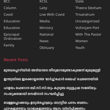
BCC
KCSL
State
Column
Laity
Theera Desham
Covid
Live With Covid
Trivandrum
Education
Media
Uncategorised
Education
Ministry
Vizhinjam Port
Episcopal
National
With The Pastor
Ordination
News
Women
Family
Obituary
Youth
Recent Posts
മുതലപ്പൊഴിയിൽ അടിയന്തര തീരുമാനമുണ്ടാകുമെന്ന് മുഖ്യമന്ത്രി
ഇന്ത്യയിലെ ഇക്കൊല്ലത്തെ ‘മാർച്ച് ഫോർ ലൈഫ്’ ചെന്നൈയിൽ
പാളയം ഫെറോന ബി.സി.സി-യും കുടുബ ശുശ്രൂഷ സമതിയും
സംയുക്തമായി സെമിനാർ സംഘടിപ്പിച്ചു
വെള്ളപ്പൊക്കവും ഉരുള്‍പ്പൊട്ടലും ശാസ്ത്രീയ പഠനം വേണം;
പുഴകളുടെയും ഡാമുകളുടെയും ആഴം വര്‍ധിപ്പിക്കണം: