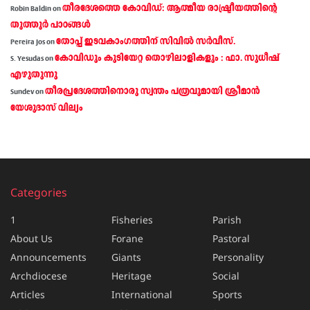
തീരദേശത്തെ കോവിഡ്: ആത്മീയ രാഷ്ട്രീയത്തിന്റെ
Robin Baldin
on
തൂത്തൂര്‍ പാഠങ്ങൾ
തോപ്പ് ഇടവകാംഗത്തിന് സിവിൽ സർവീസ്.
Pereira Jos
on
കോവിഡും കുടിയേറ്റ തൊഴിലാളികളും : ഫാ. സുധീഷ്
S. Yesudas
on
എഴുതുന്നു
തീരപ്രദേശത്തിനൊരു സ്വന്തം പത്രവുമായി ശ്രീമാന്‍
Sundev
on
യേശുദാസ് വില്യം
Categories
1
Fisheries
Parish
About Us
Forane
Pastoral
Announcements
Giants
Personality
Archdiocese
Heritage
Social
Articles
International
Sports