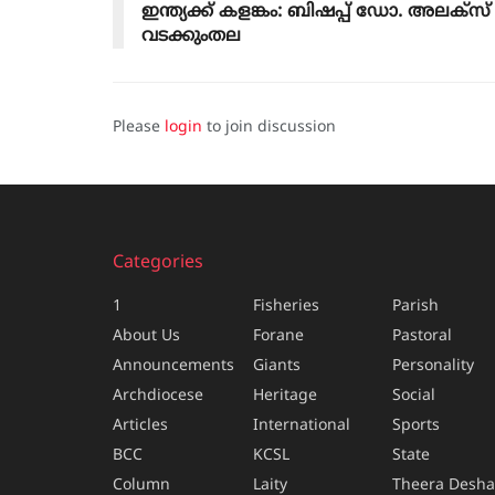
ഇന്ത്യക്ക് കളങ്കം: ബിഷപ്പ് ഡോ. അലക്സ്
വടക്കുംതല
Please
login
to join discussion
Categories
1
Fisheries
Parish
About Us
Forane
Pastoral
Announcements
Giants
Personality
Archdiocese
Heritage
Social
Articles
International
Sports
BCC
KCSL
State
Column
Laity
Theera Desh