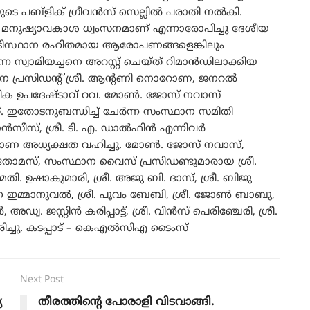
െ പബ്ളിക് ഗ്രീവന്‍സ് സെല്ലില്‍ പരാതി നല്‍കി.
 മനുഷ്യാവകാശ ധ്വംസനമാണ് എന്നാരോപിച്ചു ദേശീയ
അടിസ്ഥാന രഹിതമായ ആരോപണങ്ങളെങ്കിലും
 സ്വാമിയച്ചനെ അറസ്റ്റ് ചെയ്ത് റിമാന്‍ഡിലാക്കിയ
ാന പ്രസിഡന്‍റ് ശ്രീ. ആന്‍റണി നൊറോണ, ജനറല്‍
മീക ഉപദേഷ്ടാവ് റവ. മോണ്‍. ജോസ് നവാസ്
 ഇതോടനുബന്ധിച്ച് ചേര്‍ന്ന സംസ്ഥാന സമിതി
്‍സീസ്, ശ്രീ. ടി. എ. ഡാല്‍ഫിന്‍ എന്നിവര്‍
ണ അധ്യക്ഷത വഹിച്ചു. മോണ്‍. ജോസ് നവാസ്,
 തോമസ്, സംസ്ഥാന വൈസ് പ്രസിഡണ്ടുമാരായ ശ്രീ.
തി. ഉഷാകുമാരി, ശ്രീ. അജു ബി. ദാസ്, ശ്രീ. ബിജു
റീന ഇമ്മാനുവല്‍, ശ്രീ. പൂവം ബേബി, ശ്രീ. ജോണ്‍ ബാബു,
 അഡ്വ. ജസ്റ്റിന്‍ കരിപ്പാട്ട്, ശ്രീ. വിന്‍സ് പെരിഞ്ചേരി, ശ്രീ.
സാരിച്ചു. കടപ്പാട് – കെഎൽസിഎ ടൈംസ്
Next Post
യ
തീരത്തിന്റെ പോരാളി വിടവാങ്ങി.