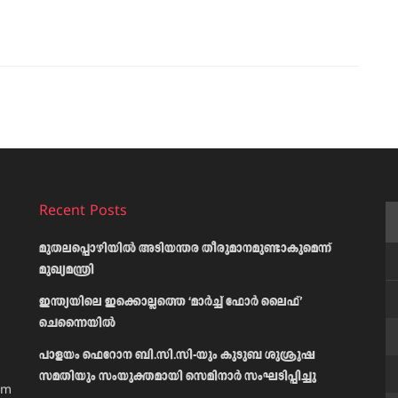
Recent Posts
മുതലപ്പൊഴിയിൽ അടിയന്തര തീരുമാനമുണ്ടാകുമെന്ന്
മുഖ്യമന്ത്രി
ഇന്ത്യയിലെ ഇക്കൊല്ലത്തെ ‘മാർച്ച് ഫോർ ലൈഫ്’
ചെന്നൈയിൽ
പാളയം ഫെറോന ബി.സി.സി-യും കുടുബ ശുശ്രൂഷ
സമതിയും സംയുക്തമായി സെമിനാർ സംഘടിപ്പിച്ചു
am