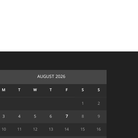
AUGUST 2026
M
T
W
T
F
S
S
1
2
3
4
5
6
7
8
9
10
11
12
13
14
15
16