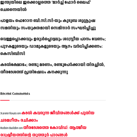
ഇന്ത്യയിലെ ഇക്കൊല്ലത്തെ ‘മാർച്ച് ഫോർ ലൈഫ്’
ചെന്നൈയിൽ
പാളയം ഫെറോന ബി.സി.സി-യും കുടുബ ശുശ്രൂഷ
സമതിയും സംയുക്തമായി സെമിനാർ സംഘടിപ്പിച്ചു
വെള്ളപ്പൊക്കവും ഉരുള്‍പ്പൊട്ടലും ശാസ്ത്രീയ പഠനം വേണം;
പുഴകളുടെയും ഡാമുകളുടെയും ആഴം വര്‍ധിപ്പിക്കണം:
കെസിബിസി
കടൽക്ഷോഭം; രണ്ടു മരണം, രണ്ടുപേർക്കായി തിരച്ചിൽ,
തീരദേശത്ത് പ്രതിഷേധം കനക്കുന്നു
Recent Comments
കടല്‍ കവരുന്ന ജീവിതങ്ങള്‍ക്ക് പുതിയ
Xavierlouis
on
ചരമഗീതം രചിക്കാം
തീരദേശത്തെ കോവിഡ്: ആത്മീയ
Robin Baldin
on
രാഷ്ട്രീയത്തിന്റെ തൂത്തൂര്‍ പാഠങ്ങൾ