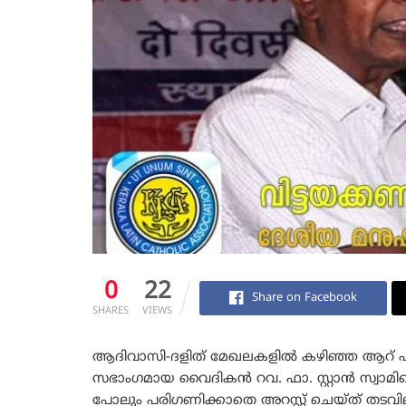
0
22
Share on Facebook
SHARES
VIEWS
ആദിവാസി-ദളിത് മേഖലകളില്‍ കഴിഞ്ഞ ആറ് പതി
സഭാംഗമായ വൈദികന്‍ റവ. ഫാ. സ്റ്റാന്‍ സ്വാമ
പോലും പരിഗണിക്കാതെ അറസ്റ്റ് ചെയ്ത് തടവില