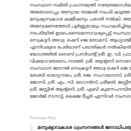
സംസ്ഥാന സമിതി പ്രധാനമന്ത്രി നരേന്ദ്രമോഡിയുട
അതോടൊപ്പം അന്യായ തടങ്കല്‍ നടപടി കടുത്ത
മനുഷ്യാവകാശ കമ്മീഷനും പരാതി നല്‍കി. 
അന്വേഷണത്തോട് പൂര്‍ണ്ണമായും സഹകരിച്ചിരുന്ന
നടപടിയില്‍ ഇടപെടണമെന്നാവശ്യപ്പെട്ട് സംസ്ഥ
സെക്രട്ടറി അഡ്വ. ഷെറി ജെ തോമസ്, ആധ്യാത്
എന്നിവരുടെ പേരിലാണ് പരാതികള്‍ നല്‍കിയത്.
യോഗത്തില്‍ വൈസ് പ്രസിഡന്‍റ് ശ്രീ. ഇ. ഡി. ഫ്രാന
വിഷയാവതരണം നടത്തി. ശ്രീ. ആന്‍റണി നൊറോ
സംസ്ഥാന ജനറല്‍ സെക്രട്ടറി അഡ്വ ഷെറി ജെ
ബേബി ഭാഗ്യോദയം, ശ്രീ. ജെ. സഹായദാസ്, ശ്രീമ
ജോസി, ശ്രീ. എം. സി. ലോറന്‍സ്, ശ്രീമതി. ജസ്റ്
ശ്രീ. ജസ്റ്റിന്‍ ആന്‍റണി, ശ്രീ. എബി കുന്നേപറമ്പില്‍,
ജോര്‍ജ് നാനാട്ട്, ഷൈജ ടീച്ചര്‍ എന്നിവര്‍ സം
Previous Post
മനുഷ്യാവകാശ ധ്വംസനങ്ങൾ ജനാധിപത്