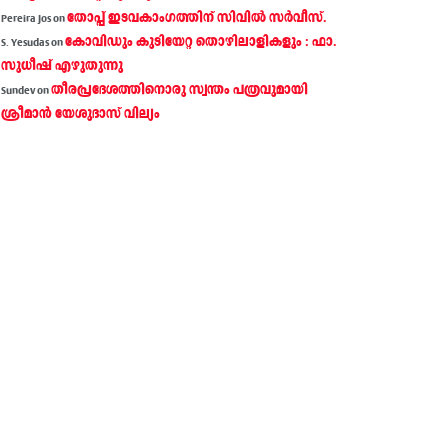
തോപ്പ് ഇടവകാംഗത്തിന് സിവിൽ സർവീസ്.
Pereira Jos
on
കോവിഡും കുടിയേറ്റ തൊഴിലാളികളും : ഫാ.
S. Yesudas
on
സുധീഷ് എഴുതുന്നു
തീരപ്രദേശത്തിനൊരു സ്വന്തം പത്രവുമായി
Sundev
on
ശ്രീമാന്‍ യേശുദാസ് വില്യം