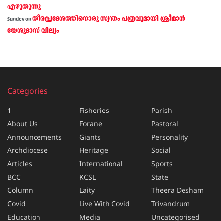
എഴുതുന്നു
തീരപ്രദേശത്തിനൊരു സ്വന്തം പത്രവുമായി ശ്രീമാന്‍
Sundev
on
യേശുദാസ് വില്യം
Categories
1
Fisheries
Parish
About Us
Forane
Pastoral
Announcements
Giants
Personality
Archdiocese
Heritage
Social
Articles
International
Sports
BCC
KCSL
State
Column
Laity
Theera Desham
Covid
Live With Covid
Trivandrum
Education
Media
Uncategorised