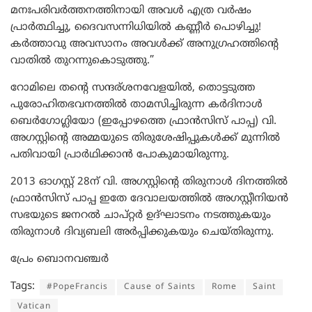
മനഃപരിവർത്തനത്തിനായി അവൾ എത്ര വർഷം
പ്രാർത്ഥിച്ചു, ദൈവസന്നിധിയിൽ കണ്ണീർ പൊഴിച്ചു!
കർത്താവു അവസാനം അവൾക്ക് അനുഗ്രഹത്തിന്റെ
വാതിൽ തുറന്നുകൊടുത്തു.”
റോമിലെ തന്റെ സന്ദര്ശനവേളയിൽ, തൊട്ടടുത്ത
പുരോഹിതഭവനത്തിൽ താമസിച്ചിരുന്ന കർദിനാൾ
ബെർഗോഗ്ലിയോ (ഇപ്പോഴത്തെ ഫ്രാൻസിസ് പാപ്പ) വി.
അഗസ്റ്റിന്റെ അമ്മയുടെ തിരുശേഷിപ്പുകൾക്ക് മുന്നിൽ
പതിവായി പ്രാർഥിക്കാൻ പോകുമായിരുന്നു.
2013 ഓഗസ്റ്റ് 28ന് വി. അഗസ്റ്റിന്റെ തിരുനാൾ ദിനത്തിൽ
ഫ്രാൻസിസ് പാപ്പ ഇതേ ദേവാലയത്തിൽ അഗസ്റ്റീനിയൻ
സഭയുടെ ജനറൽ ചാപ്റ്റർ ഉദ്‌ഘാടനം നടത്തുകയും
തിരുനാൾ ദിവ്യബലി അർപ്പിക്കുകയും ചെയ്തിരുന്നു.
പ്രേം ബൊനവഞ്ചർ
Tags:
#PopeFrancis
Cause of Saints
Rome
Saint
Vatican