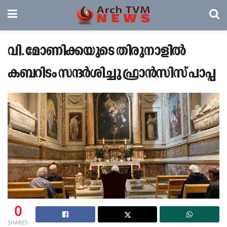
വി. മോണിക്കയുടെ തിരുനാളിൽ
കബറിടം സന്ദർശിച്ചു ഫ്രാൻസിസ് പാപ്പ
0
SHARES