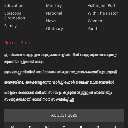
Education
Ministry
Vizhinjam Port
Episcopal
National
With The Pastor
Ordination
News
Women
Family
Obituary
Youth
Recent Posts
പ്രാര്‍ത്ഥന ക്രൈസ്തവ കുടുംബങ്ങളില്‍ നിന്ന് അപ്രത്യക്ഷമാകുന്നു:
മുന്നറിയിപ്പുമായി പാപ്പ
മുതലപ്പൊഴിയിൽ അടിയന്തര തീരുമാനമുണ്ടാകുമെന്ന് മുഖ്യമന്ത്രി
ഇന്ത്യയിലെ ഇക്കൊല്ലത്തെ ‘മാർച്ച് ഫോർ ലൈഫ്’ ചെന്നൈയിൽ
പാളയം ഫെറോന ബി.സി.സി-യും കുടുബ ശുശ്രൂഷ സമതിയും
സംയുക്തമായി സെമിനാർ സംഘടിപ്പിച്ചു
AUGUST 2026