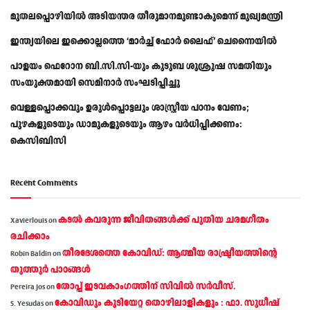
മുതലപ്പൊഴിയിൽ അടിയന്തര തീരുമാനമുണ്ടാകുമെന്ന് മുഖ്യമന്ത്രി
ഇന്ത്യയിലെ ഇക്കൊല്ലത്തെ ‘മാർച്ച് ഫോർ ലൈഫ്’ ചെന്നൈയിൽ
പാളയം ഫെറോന ബി.സി.സി-യും കുടുബ ശുശ്രൂഷ സമതിയും
സംയുക്തമായി സെമിനാർ സംഘടിപ്പിച്ചു
വെള്ളപ്പൊക്കവും ഉരുള്‍പ്പൊട്ടലും ശാസ്ത്രീയ പഠനം വേണം;
പുഴകളുടെയും ഡാമുകളുടെയും ആഴം വര്‍ധിപ്പിക്കണം:
കെസിബിസി
Recent Comments
കടല്‍ കവരുന്ന ജീവിതങ്ങള്‍ക്ക് പുതിയ ചരമഗീതം
Xavierlouis
on
രചിക്കാം
തീരദേശത്തെ കോവിഡ്: ആത്മീയ രാഷ്ട്രീയത്തിന്റെ
Robin Baldin
on
തൂത്തൂര്‍ പാഠങ്ങൾ
തോപ്പ് ഇടവകാംഗത്തിന് സിവിൽ സർവീസ്.
Pereira Jos
on
കോവിഡും കുടിയേറ്റ തൊഴിലാളികളും : ഫാ. സുധീഷ്
S. Yesudas
on