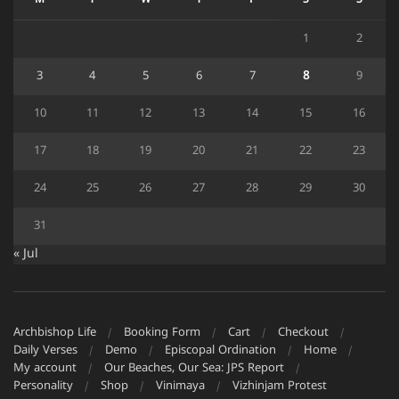
M
T
W
T
F
S
S
1
2
3
4
5
6
7
8
9
10
11
12
13
14
15
16
17
18
19
20
21
22
23
24
25
26
27
28
29
30
31
« Jul
Archbishop Life
Booking Form
Cart
Checkout
Daily Verses
Demo
Episcopal Ordination
Home
My account
Our Beaches, Our Sea: JPS Report
Personality
Shop
Vinimaya
Vizhinjam Protest