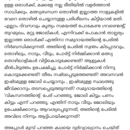
ഉള്ള ഒരാൾക്ക്, മക്കളേ നല്ല രീതിയിൽ വളർത്താൻ
സാധിക്കും. മത്സ്യബന്ധന തൊഴിൽ ഇല്ലാത്ത നാളുകളിൽ
വേറെ തൊഴിൽ ചെയ്യാനുള്ള പരിശീലനം കിട്ടിയാൽ മതി.
എല്ലാം ദിവസവും കൃത്യം സമയത്ത് പോകേണ്ട ഗവണ്മെന്റ്,
തുറമുഖം, മറ്റു ജോലികൾ, എന്നിവക്ക് പോകാൻ താല്പര്യം
ഇല്ലാത്ത ഒരാൾക്ക് എന്തിനാ സമുദായത്തിന്റെ പേരിൽ
നിർബന്ധിക്കുന്നത്. അതിന്റെ പേരിൽ സ്വന്തം കിടപ്പാടവും,
തൊഴിലും, നാടും, വീടും, പോർട്ട് നിർമ്മിക്കാൻ മത്സ്യ
തൊഴിലാളികൾ വിട്ടികൊടുക്കേണ്ടത്? ആളുകൾ
മീൻപിടുത്തം ഉപേക്ഷിച്ചു, പോർട്ട് നിർമ്മിക്കാൻ നിന്നു
കൊടുക്കേണ്ടത്? തീരം നഷ്ടപ്പെടുത്തേണ്ടത്? അവനവൻ
ഇഷ്ടമുള്ള ജോലി ചെയ്യാനും , ഇഷ്ടമുള്ള സ്ഥലത്തു
ജീവ്ക്കാനും തടസപ്പെടുത്തുന്നത്? സമുദായത്തിന്റെ
‘വികസനത്തിന്റെ’ പേര് പറഞ്ഞു, ജോലി കിട്ടും പണം
കിട്ടും എന്ന് പറഞ്ഞു, എന്തിന് നാടും വീടും ജോലിയും
ഉപേക്ഷിക്കാനും ആവശ്യപ്പെടുന്നത്, അതിന്റെ പേരിൽ
അവിടെ നിന്നും ആട്ടിപായിക്കുന്നത്?
അപ്പോൾ മുമ്പ് പറഞ്ഞ കഥയെ ദുർവ്യാഖ്യാനം ചെയ്ത്