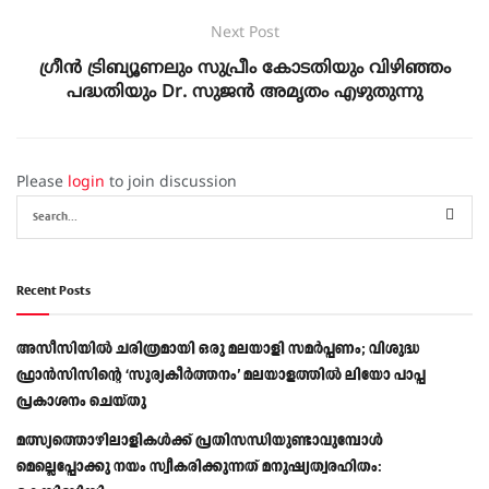
Next Post
ഗ്രീൻ ട്രിബ്യൂണലും സുപ്രീം കോടതിയും വിഴിഞ്ഞം
പദ്ധതിയും Dr. സുജന്‍ അമൃതം എഴുതുന്നു
Please
login
to join discussion
Recent Posts
അസീസിയിൽ ചരിത്രമായി ഒരു മലയാളി സമർപ്പണം; വിശുദ്ധ
ഫ്രാൻസിസിന്റെ ‘സൂര്യകീർത്തനം’ മലയാളത്തിൽ ലിയോ പാപ്പ
പ്രകാശനം ചെയ്തു
മത്സ്യത്തൊഴിലാളികള്‍ക്ക് പ്രതിസന്ധിയുണ്ടാവുമ്പോള്‍
മെല്ലെപ്പോക്കു നയം സ്വീകരിക്കുന്നത് മനുഷ്യത്വരഹിതം: