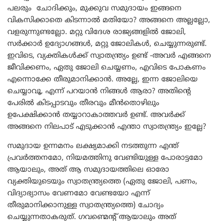
പലരും ചോദിക്കും, മുക്കുവ സമുദായം ഇങ്ങനെ
വികസിക്കാതെ കിടന്നാൽ മതിയോ? അങ്ങനെ അല്ലല്ലോ,
വളരുന്നുണ്ടല്ലോ. മറ്റു വിദേശ രാജ്യങ്ങളിൽ ജോലി,
സർക്കാർ ഉദ്യോഗങ്ങൾ, മറ്റു ജോലികൾ, ചെയ്യുന്നരുണ്ട്.
ഇവിടെ, വ്യക്തികൾക്ക് സ്വാതന്ത്ര്യം ഉണ്ട് -അവർ എങ്ങനെ
ജീവിക്കണം, ഏതു ജോലി ചെയ്യണം, എവിടെ പോകണം
എന്നൊക്കേ തീരുമാനിക്കാൻ. അല്ലേ, ഇന്ന ജോലിയെ
ചെയ്യാവൂ, എന്ന് പറയാൻ നിങ്ങൾ ആരാ? അതിന്റെ
പേരിൽ കിടപ്പാടവും തീരവും മീൻതൊഴിലും
ഉപേക്ഷിക്കാൻ തയ്യാറാകാത്തവർ ഉണ്ട്. അവർക്ക്
അങ്ങനെ നിലപാട് എടുക്കാൻ എന്താ സ്വാതന്ത്ര്യം ഇല്ലേ?
സമുദായ ഉന്നമനം ലക്ഷ്യമാക്കി നടത്തുന്ന എന്ത്
പ്രവർത്തനമോ, നിയമത്തിനു വേണ്ടിയുള്ള പോരാട്ടമോ
ആയാലും, അത് ആ സമുദായത്തിലെ ഓരോ
വ്യക്തിയുടെയും സ്വാതന്ത്ര്യത്തെ (ഏതു ജോലി, പണം,
വിദ്യാഭ്യാസം വേണമോ വേണ്ടയോ എന്ന്
തീരുമാനിക്കാനുള്ള സ്വാതന്ത്ര്യത്തെ) ചോദ്യം
ചെയ്യുന്നതാകരുത്. ഗവണ്മെന്റ് ആയാലും അത്