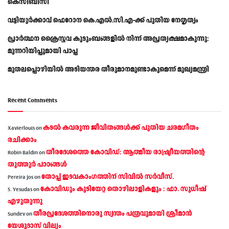
കെസിബിസി
വട്ടിയൂർക്കാവ് ഫെറോന കെ.എൽ.സി.എ-ക്ക് പുതിയ നേതൃത്വം
പ്രാര്‍ത്ഥന ക്രൈസ്തവ കുടുംബങ്ങളില്‍ നിന്ന് അപ്രത്യക്ഷമാകുന്നു:
മുന്നറിയിപ്പുമായി പാപ്പ
മുതലപ്പൊഴിയിൽ അടിയന്തര തീരുമാനമുണ്ടാകുമെന്ന് മുഖ്യമന്ത്രി
Recent Comments
കടല്‍ കവരുന്ന ജീവിതങ്ങള്‍ക്ക് പുതിയ ചരമഗീതം
Xavierlouis
on
രചിക്കാം
തീരദേശത്തെ കോവിഡ്: ആത്മീയ രാഷ്ട്രീയത്തിന്റെ
Robin Baldin
on
തൂത്തൂര്‍ പാഠങ്ങൾ
തോപ്പ് ഇടവകാംഗത്തിന് സിവിൽ സർവീസ്.
Pereira Jos
on
കോവിഡും കുടിയേറ്റ തൊഴിലാളികളും : ഫാ. സുധീഷ്
S. Yesudas
on
എഴുതുന്നു
തീരപ്രദേശത്തിനൊരു സ്വന്തം പത്രവുമായി ശ്രീമാന്‍
Sundev
on
യേശുദാസ് വില്യം