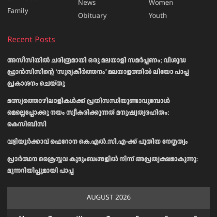
News
Women
Family
Obituary
Youth
Recent Posts
അസീസിയിൽ ചരിത്രമായി ഒരു മലയാളി സമർപ്പണം; വിശുദ്ധ
ഫ്രാൻസിസിന്റെ ‘സൂര്യകീർത്തനം’ മലയാളത്തിൽ ലിയോ പാപ്പ
പ്രകാശനം ചെയ്തു
മത്സ്യത്തൊഴിലാളികള്‍ക്ക് പ്രതിസന്ധിയുണ്ടാവുമ്പോള്‍
മെല്ലെപ്പോക്കു നയം സ്വീകരിക്കുന്നത് മനുഷ്യത്വരഹിതം:
കെസിബിസി
വട്ടിയൂർക്കാവ് ഫെറോന കെ.എൽ.സി.എ-ക്ക് പുതിയ നേതൃത്വം
പ്രാര്‍ത്ഥന ക്രൈസ്തവ കുടുംബങ്ങളില്‍ നിന്ന് അപ്രത്യക്ഷമാകുന്നു:
മുന്നറിയിപ്പുമായി പാപ്പ
AUGUST 2026