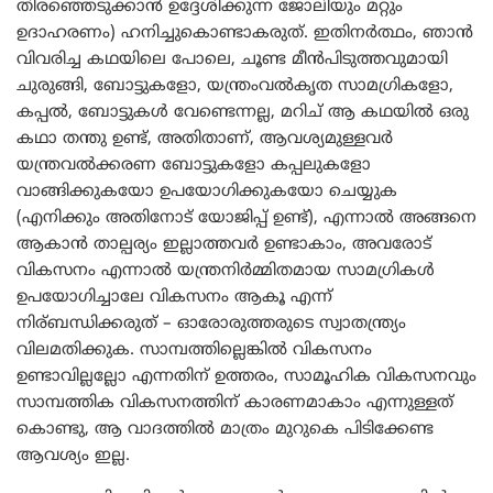
തിരഞ്ഞെടുക്കാൻ ഉദ്ദേശിക്കുന്ന ജോലിയും മറ്റും
ഉദാഹരണം) ഹനിച്ചുകൊണ്ടാകരുത്. ഇതിനർത്ഥം, ഞാൻ
വിവരിച്ച കഥയിലെ പോലെ, ചൂണ്ട മീൻപിടുത്തവുമായി
ചുരുങ്ങി, ബോട്ടുകളോ, യന്ത്രംവൽകൃത സാമഗ്രികളോ,
കപ്പൽ, ബോട്ടുകൾ വേണ്ടെന്നല്ല, മറിച് ആ കഥയിൽ ഒരു
കഥാ തന്തു ഉണ്ട്, അതിതാണ്, ആവശ്യമുള്ളവർ
യന്ത്രവൽക്കരണ ബോട്ടുകളോ കപ്പലുകളോ
വാങ്ങിക്കുകയോ ഉപയോഗിക്കുകയോ ചെയ്യുക
(എനിക്കും അതിനോട് യോജിപ്പ് ഉണ്ട്), എന്നാൽ അങ്ങനെ
ആകാൻ താല്പര്യം ഇല്ലാത്തവർ ഉണ്ടാകാം, അവരോട്
വികസനം എന്നാൽ യന്ത്രനിർമ്മിതമായ സാമഗ്രികൾ
ഉപയോഗിച്ചാലേ വികസനം ആകൂ എന്ന്
നിര്ബന്ധിക്കരുത് – ഓരോരുത്തരുടെ സ്വാതന്ത്ര്യം
വിലമതിക്കുക. സാമ്പത്തില്ലെങ്കിൽ വികസനം
ഉണ്ടാവില്ലല്ലോ എന്നതിന് ഉത്തരം, സാമൂഹിക വികസനവും
സാമ്പത്തിക വികസനത്തിന് കാരണമാകാം എന്നുള്ളത്
കൊണ്ടു, ആ വാദത്തിൽ മാത്രം മുറുകെ പിടിക്കേണ്ട
ആവശ്യം ഇല്ല.