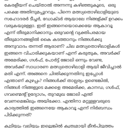
കേരളീയന് ചെയ്താൽ അന്നന്നു കഴിഞ്ഞുകൂടെ, ഒരു
പക്ഷെ അതിനുമപ്പുറവും. പിന്നെ മത്സ്യതൊഴിലാളിയുടെ
സഹോദരർ ടീച്ചർ, ഡോക്ടർ ആയാലേ നിങ്ങള്ക്ക് ഉറക്കം
വരുകയുള്ളോ. ഇത് ഇങ്ങനെയൊക്കെയേ ആകാവൂ
എന്ന് തീരുമാനിക്കാനും ഒരുവന്റെ വ്യക്തിപരമായ
തീരുമാനങ്ങളിൽ കൈ കടത്താനും നിങ്ങൾക്കു
അനുവാദം തന്നത് ആരാണ്? ചില മത്സ്യതൊഴിലാളികൾ
ഇങ്ങനെ വിചാരിക്കുകയാണ് എന്ന് കരുതുക, അവർക്ക്
അമേരിക്ക, ഗൾഫ്, പോർട്ട് ജോലി ഒന്നും വേണ്ട,
അവർക്ക് സാധാരണ മത്സ്യതൊഴിലാളി ആയി ജീവിച്ചാൽ
മതി എന്ന്. അങ്ങനെ ചിന്തിക്കുന്നതിനു ഇപ്പോൾ
എന്താണ് കുഴപ്പം? നിങ്ങൾക്ക് താല്പര്യം ഉണ്ടെങ്കിൽ,
നിങ്ങൾ നിങ്ങളുടെ മക്കളെ അമേരിക്ക, കാനഡ, ഗൾഫ്,
ഗവണ്മെന്റ് ഉദ്യോഗം, തുറമുഖ ജോലി എന്ത്
വേണമെങ്കിലും അയിക്കോ. എന്തിനാ മറ്റുള്ളവരുടെ
കാര്യത്തിൽ ഇങ്ങനെയേ ആകാവൂ എന്ന് നിർബന്ധം
പിടിക്കുന്നത്?
കുടിയും വലിയും ഇല്ലെങ്കിൽ കൃത്യമായി മീൻപിടുത്തം