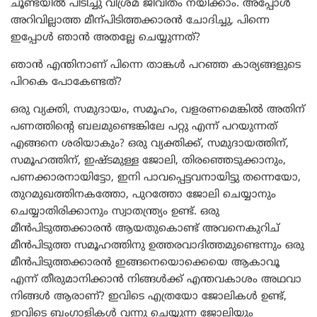
ചൂണ്ടയിൽ പിടിച്ചു വിശ്രമ ജീവിതം നയിക്കാം. അപ്പോൾ
അറിവില്ലാത്ത മീന്പിടിത്തക്കാരൻ ചോദിച്ചു, പിന്നെ
ഇപ്പോൾ ഞാൻ അതല്ലേ ചെയ്യുന്നത്?
ഞാൻ എന്തിനാണ് പിന്നെ താങ്കൾ പറഞ്ഞ കാര്യങ്ങളുടെ
പിറകെ പോകേണ്ടത്?
ഒരു വ്യക്തി, സമുദായം, സമൂഹം, വളരണമെങ്കിൽ അതിന്
പണത്തിന്റെ ബലമുണ്ടെങ്കിലേ പറ്റു എന്ന് പറയുന്നത്
എങ്ങനെ ശരിയാകും? ഒരു വ്യക്തിക്ക്, സമുദായത്തിന്,
സമൂഹത്തിന്, ഇഷ്ടമുള്ള ജോലി, തിരഞ്ഞെടുക്കാനും,
പണക്കാരനായിട്ടോ, ഇനി പാവപ്പെട്ടവനായിട്ടു തന്നെയോ,
തുറമുഖത്തിനകത്തോ, പുറത്തോ ജോലി ചെയ്യാനും
ചെയ്യാതിരിക്കാനും സ്വാതന്ത്ര്യം ഉണ്ട്. ഒരു
മീൻപിടുത്തക്കാരൻ ആയതുകൊണ്ട് അവനെകുറിച്
മീൻപിടുത്ത സമൂഹത്തിനു ഉത്തരവാദിത്തമുണ്ടെന്നും ഒരു
മീൻപിടുത്തക്കാരൻ ഇങ്ങനെയൊക്കെയെ ആകാവൂ
എന്ന് തീരുമാനിക്കാൻ നിങ്ങൾക്ക് എന്തവകാശം അഥവാ
നിങ്ങൾ ആരാണ്? ഇവിടെ എത്രയോ ജോലികൾ ഉണ്ട്,
ഇവിടെ ബംഗാളികൾ വന്നു ചെയ്യുന്ന ജോലിയും