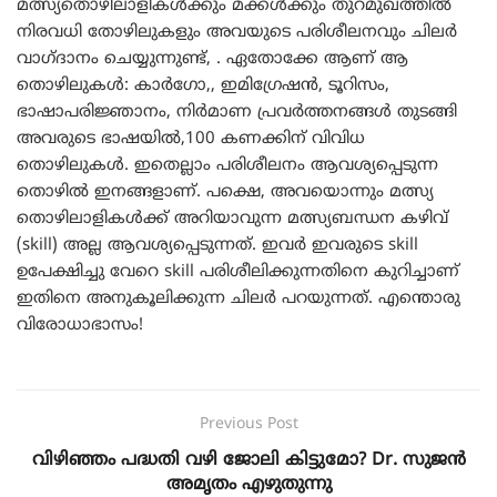
മത്സ്യതൊഴിലാളികൾക്കും മക്കൾക്കും തുറമുഖത്തിൽ
നിരവധി തോഴിലുകളും അവയുടെ പരിശീലനവും ചിലർ
വാഗ്ദാനം ചെയ്യുന്നുണ്ട്, . ഏതോക്കേ ആണ് ആ
തൊഴിലുകൾ: കാർഗോ,, ഇമിഗ്രേഷൻ, ടൂറിസം,
ഭാഷാപരിജ്ഞാനം, നിർമാണ പ്രവർത്തനങ്ങൾ തുടങ്ങി
അവരുടെ ഭാഷയിൽ,100 കണക്കിന് വിവിധ
തൊഴിലുകൾ. ഇതെല്ലാം പരിശീലനം ആവശ്യപ്പെടുന്ന
തൊഴിൽ ഇനങ്ങളാണ്. പക്ഷെ, അവയൊന്നും മത്സ്യ
തൊഴിലാളികൾക്ക് അറിയാവുന്ന മത്സ്യബന്ധന കഴിവ്
(skill) അല്ല ആവശ്യപ്പെടുന്നത്. ഇവർ ഇവരുടെ skill
ഉപേക്ഷിച്ചു വേറെ skill പരിശീലിക്കുന്നതിനെ കുറിച്ചാണ്
ഇതിനെ അനുകൂലിക്കുന്ന ചിലർ പറയുന്നത്. എന്തൊരു
വിരോധാഭാസം!
Previous Post
വിഴിഞ്ഞം പദ്ധതി വഴി ജോലി കിട്ടുമോ? Dr. സുജന്‍
അമൃതം എഴുതുന്നു