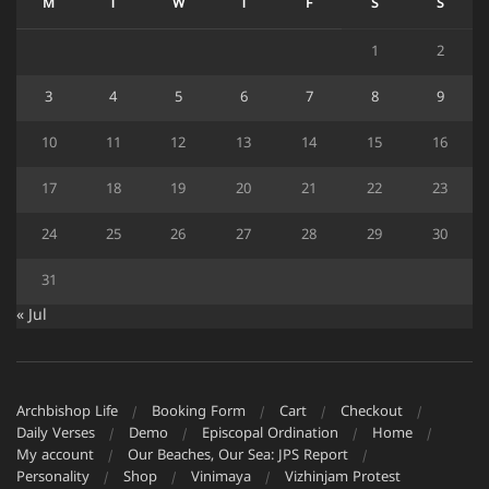
M
T
W
T
F
S
S
1
2
3
4
5
6
7
8
9
10
11
12
13
14
15
16
17
18
19
20
21
22
23
24
25
26
27
28
29
30
31
« Jul
Archbishop Life
Booking Form
Cart
Checkout
Daily Verses
Demo
Episcopal Ordination
Home
My account
Our Beaches, Our Sea: JPS Report
Personality
Shop
Vinimaya
Vizhinjam Protest