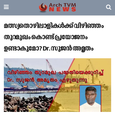
മത്സ്യതൊഴിലാളികൾക്ക് വിഴിഞ്ഞം
തുറമുഖം കൊണ്ട് പ്രയോജനം
ഉണ്ടാകുമോ? Dr. സുജന്‍ അമൃതം