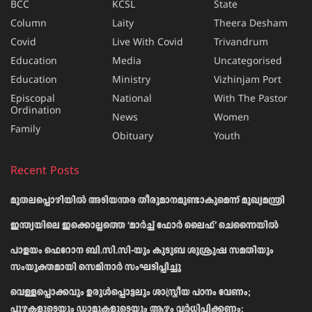
BCC
KCSL
State
Column
Laity
Theera Desham
Covid
Live With Covid
Trivandrum
Education
Media
Uncategorised
Education
Ministry
Vizhinjam Port
Episcopal
National
With The Pastor
Ordination
News
Women
Family
Obituary
Youth
Recent Posts
മുതലപ്പൊഴിയിൽ അടിയന്തര തീരുമാനമുണ്ടാകുമെന്ന് മുഖ്യമന്ത്രി
ഇന്ത്യയിലെ ഇക്കൊല്ലത്തെ ‘മാർച്ച് ഫോർ ലൈഫ്’ ചെന്നൈയിൽ
പാളയം ഫെറോന ബി.സി.സി-യും കുടുബ ശുശ്രൂഷ സമതിയും
സംയുക്തമായി സെമിനാർ സംഘടിപ്പിച്ചു
വെള്ളപ്പൊക്കവും ഉരുള്‍പ്പൊട്ടലും ശാസ്ത്രീയ പഠനം വേണം;
പുഴകളുടെയും ഡാമുകളുടെയും ആഴം വര്‍ധിപ്പിക്കണം: