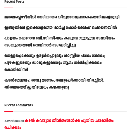
Recent Posts
മുതലപ്പൊഴിയിൽ അടിയന്തര തീരുമാനമുണ്ടാകുമെന്ന് മുഖ്യമന്ത്രി
ഇന്ത്യയിലെ ഇക്കൊല്ലത്തെ ‘മാർച്ച് ഫോർ ലൈഫ്’ ചെന്നൈയിൽ
പാളയം ഫെറോന ബി.സി.സി-യും കുടുബ ശുശ്രൂഷ സമതിയും
സംയുക്തമായി സെമിനാർ സംഘടിപ്പിച്ചു
വെള്ളപ്പൊക്കവും ഉരുള്‍പ്പൊട്ടലും ശാസ്ത്രീയ പഠനം വേണം;
പുഴകളുടെയും ഡാമുകളുടെയും ആഴം വര്‍ധിപ്പിക്കണം:
കെസിബിസി
കടൽക്ഷോഭം; രണ്ടു മരണം, രണ്ടുപേർക്കായി തിരച്ചിൽ,
തീരദേശത്ത് പ്രതിഷേധം കനക്കുന്നു
Recent Comments
കടല്‍ കവരുന്ന ജീവിതങ്ങള്‍ക്ക് പുതിയ ചരമഗീതം
Xavierlouis
on
രചിക്കാം