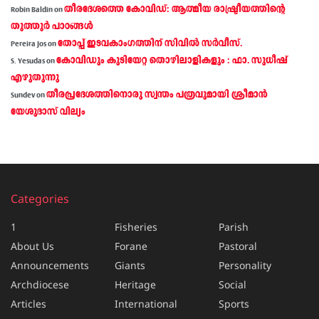
തീരദേശത്തെ കോവിഡ്: ആത്മീയ രാഷ്ട്രീയത്തിന്റെ
Robin Baldin
on
തൂത്തൂര്‍ പാഠങ്ങൾ
തോപ്പ് ഇടവകാംഗത്തിന് സിവിൽ സർവീസ്.
Pereira Jos
on
കോവിഡും കുടിയേറ്റ തൊഴിലാളികളും : ഫാ. സുധീഷ്
S. Yesudas
on
എഴുതുന്നു
തീരപ്രദേശത്തിനൊരു സ്വന്തം പത്രവുമായി ശ്രീമാന്‍
Sundev
on
യേശുദാസ് വില്യം
Categories
1
Fisheries
Parish
About Us
Forane
Pastoral
Announcements
Giants
Personality
Archdiocese
Heritage
Social
Articles
International
Sports