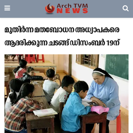
മുതിര്‍ന്ന മതബോധന അധ്യാപകരെ
ആദരിക്കുന്ന ചടങ്ങ് ഡിസംബർ 19ന്