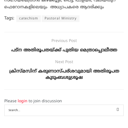
സഹായമെത്രാൻ കഴക്കൂട്ടം, പെട്ട, പാളയം, വലിയതുറ
ഫെറോനകളിലെയും അധ്യാപകരെ ആദരിക്കും
Tags:
catechism
Pastoral Ministry
Previous Post
പട്ന അതിരൂപതയ്ക്ക് പുതിയ മെത്രാപ്പൊലീത്ത
Next Post
ക്രിസ്മസിന് കരുണാസ്പര്ശവുമായി അതിരൂപത
കുടുംബശുശ്രൂഷ
Please
login
to join discussion