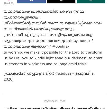
SHARES
യഥാര്‍ത്ഥമായ പ്രാര്‍ത്ഥനയില്‍ ദൈവം നമ്മെ
രൂപാന്തരപ്പെടുത്തും :
“ജീവിതത്തിന്‍റെ ഇരുട്ടില്‍ നമ്മെ പ്രോജ്ജ്വലിപ്പിക്കുവാനും,
ബലഹീനതയില്‍ ശക്തിപ്പെടുത്തുവാനും,
പ്രതിസന്ധികളിലും പ്രയാസങ്ങളിലും ആത്മധൈര്യം
വളര്‍ത്തുവാനും ദൈവത്തെ അനുവദിക്കുന്നതാണ്
യഥാര്‍ത്ഥമായ ആരാധന.” @pontifex
In worship, we make it possible for the Lord to transform
us by His love, to kindle light amid our darkness, to grant
us strength in weakness and courage amid trials.
(ഫ്രാൻസിസ് പാപ്പയുടെ ട്വിറ്റർ സന്ദേശം – ജനുവരി 9,
2020)
Previous Post