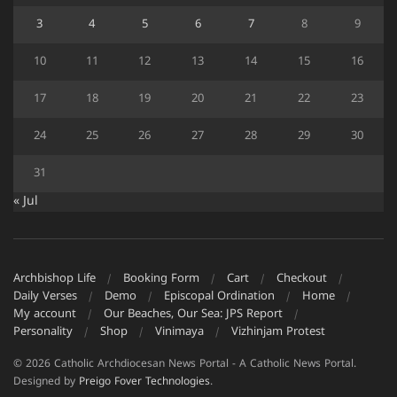
3
4
5
6
7
8
9
10
11
12
13
14
15
16
17
18
19
20
21
22
23
24
25
26
27
28
29
30
31
« Jul
Archbishop Life
Booking Form
Cart
Checkout
Daily Verses
Demo
Episcopal Ordination
Home
My account
Our Beaches, Our Sea: JPS Report
Personality
Shop
Vinimaya
Vizhinjam Protest
© 2026 Catholic Archdiocesan News Portal - A Catholic News Portal.
Designed by
Preigo Fover Technologies
.