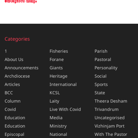
യേശുദാസ് വില്യം
Categories
1
Fisheries
Parish
About Us
Forane
Pastoral
Announcements
Giants
Personality
Archdiocese
Heritage
Social
Articles
International
Sports
BCC
KCSL
State
Column
Laity
Theera Desham
Covid
Live With Covid
Trivandrum
Education
Media
Uncategorised
Education
Ministry
Vizhinjam Port
Episcopal
National
With The Pastor