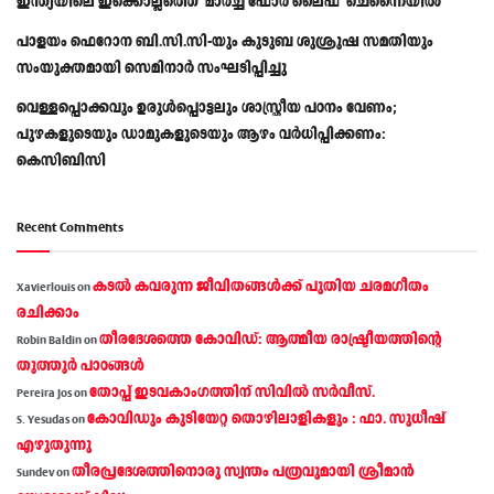
ഇന്ത്യയിലെ ഇക്കൊല്ലത്തെ ‘മാർച്ച് ഫോർ ലൈഫ്’ ചെന്നൈയിൽ
പാളയം ഫെറോന ബി.സി.സി-യും കുടുബ ശുശ്രൂഷ സമതിയും
സംയുക്തമായി സെമിനാർ സംഘടിപ്പിച്ചു
വെള്ളപ്പൊക്കവും ഉരുള്‍പ്പൊട്ടലും ശാസ്ത്രീയ പഠനം വേണം;
പുഴകളുടെയും ഡാമുകളുടെയും ആഴം വര്‍ധിപ്പിക്കണം:
കെസിബിസി
Recent Comments
കടല്‍ കവരുന്ന ജീവിതങ്ങള്‍ക്ക് പുതിയ ചരമഗീതം
Xavierlouis
on
രചിക്കാം
തീരദേശത്തെ കോവിഡ്: ആത്മീയ രാഷ്ട്രീയത്തിന്റെ
Robin Baldin
on
തൂത്തൂര്‍ പാഠങ്ങൾ
തോപ്പ് ഇടവകാംഗത്തിന് സിവിൽ സർവീസ്.
Pereira Jos
on
കോവിഡും കുടിയേറ്റ തൊഴിലാളികളും : ഫാ. സുധീഷ്
S. Yesudas
on
എഴുതുന്നു
തീരപ്രദേശത്തിനൊരു സ്വന്തം പത്രവുമായി ശ്രീമാന്‍
Sundev
on