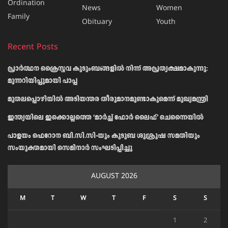
Ordination
News
Women
Family
Obituary
Youth
Recent Posts
പ്രാര്‍ത്ഥന ക്രൈസ്തവ കുടുംബങ്ങളില്‍ നിന്ന് അപ്രത്യക്ഷമാകുന്നു:
മുന്നറിയിപ്പുമായി പാപ്പ
മുതലപ്പൊഴിയിൽ അടിയന്തര തീരുമാനമുണ്ടാകുമെന്ന് മുഖ്യമന്ത്രി
ഇന്ത്യയിലെ ഇക്കൊല്ലത്തെ ‘മാർച്ച് ഫോർ ലൈഫ്’ ചെന്നൈയിൽ
പാളയം ഫെറോന ബി.സി.സി-യും കുടുബ ശുശ്രൂഷ സമതിയും
സംയുക്തമായി സെമിനാർ സംഘടിപ്പിച്ചു
AUGUST 2026
M
T
W
T
F
S
S
1
2