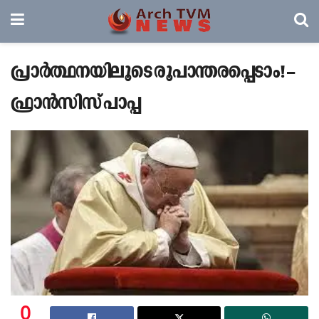
പ്രാര്‍ത്ഥനയിലൂടെ രൂപാന്തരപ്പെടാം! –
ഫ്രാന്‍സിസ് പാപ്പ
0