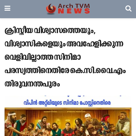
ക്രിസ്തീയ വിശ്വാസത്തെയും,
വിശ്വാസികളെയും അവഹേളിക്കുന്ന
വെളിവില്ലാത്ത സിനിമാ
പരസ്യത്തിനെതിരേ കെ.സി.വൈ.എം
തിരുവനന്തപുരം