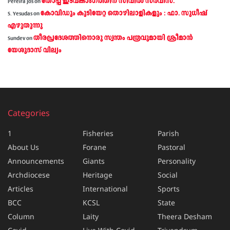
തോപ്പ് ഇടവകാംഗത്തിന് സിവിൽ സർവീസ്.
Pereira Jos
on
കോവിഡും കുടിയേറ്റ തൊഴിലാളികളും : ഫാ. സുധീഷ്
S. Yesudas
on
എഴുതുന്നു
തീരപ്രദേശത്തിനൊരു സ്വന്തം പത്രവുമായി ശ്രീമാന്‍
Sundev
on
യേശുദാസ് വില്യം
Categories
1
Fisheries
Parish
About Us
Forane
Pastoral
Announcements
Giants
Personality
Archdiocese
Heritage
Social
Articles
International
Sports
BCC
KCSL
State
Column
Laity
Theera Desham