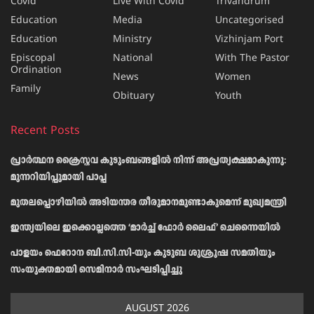
Covid
Live With Covid
Trivandrum
Education
Media
Uncategorised
Education
Ministry
Vizhinjam Port
Episcopal
National
With The Pastor
Ordination
News
Women
Family
Obituary
Youth
Recent Posts
പ്രാര്‍ത്ഥന ക്രൈസ്തവ കുടുംബങ്ങളില്‍ നിന്ന് അപ്രത്യക്ഷമാകുന്നു:
മുന്നറിയിപ്പുമായി പാപ്പ
മുതലപ്പൊഴിയിൽ അടിയന്തര തീരുമാനമുണ്ടാകുമെന്ന് മുഖ്യമന്ത്രി
ഇന്ത്യയിലെ ഇക്കൊല്ലത്തെ ‘മാർച്ച് ഫോർ ലൈഫ്’ ചെന്നൈയിൽ
പാളയം ഫെറോന ബി.സി.സി-യും കുടുബ ശുശ്രൂഷ സമതിയും
സംയുക്തമായി സെമിനാർ സംഘടിപ്പിച്ചു
AUGUST 2026