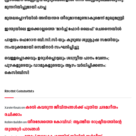
മുന്നറിയിപ്പുമായി പാപ്പ
മുതലപ്പൊഴിയിൽ അടിയന്തര തീരുമാനമുണ്ടാകുമെന്ന് മുഖ്യമന്ത്രി
ഇന്ത്യയിലെ ഇക്കൊല്ലത്തെ ‘മാർച്ച് ഫോർ ലൈഫ്’ ചെന്നൈയിൽ
പാളയം ഫെറോന ബി.സി.സി-യും കുടുബ ശുശ്രൂഷ സമതിയും
സംയുക്തമായി സെമിനാർ സംഘടിപ്പിച്ചു
വെള്ളപ്പൊക്കവും ഉരുള്‍പ്പൊട്ടലും ശാസ്ത്രീയ പഠനം വേണം;
പുഴകളുടെയും ഡാമുകളുടെയും ആഴം വര്‍ധിപ്പിക്കണം:
കെസിബിസി
Recent Comments
കടല്‍ കവരുന്ന ജീവിതങ്ങള്‍ക്ക് പുതിയ ചരമഗീതം
Xavierlouis
on
രചിക്കാം
തീരദേശത്തെ കോവിഡ്: ആത്മീയ രാഷ്ട്രീയത്തിന്റെ
Robin Baldin
on
തൂത്തൂര്‍ പാഠങ്ങൾ