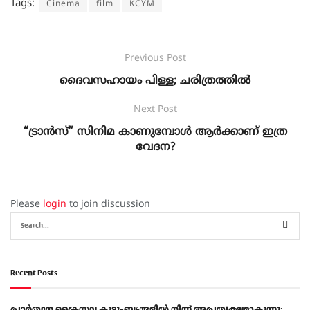
Tags:
Cinema
film
KCYM
Previous Post
ദൈവസഹായം പിള്ള; ചരിത്രത്തില്‍
Next Post
“ട്രാൻസ്” സിനിമ കാണുമ്പോൾ ആർക്കാണ് ഇത്ര
വേദന?
Please
login
to join discussion
Recent Posts
പ്രാര്‍ത്ഥന ക്രൈസ്തവ കുടുംബങ്ങളില്‍ നിന്ന് അപ്രത്യക്ഷമാകുന്നു: