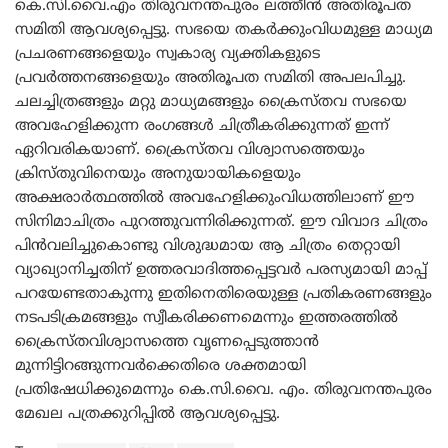
കെ.സി.വൈ.എം തിരുവനന്തപുരം ലത്തീൻ അതിരൂപത
സമിതി ആവശ്യപ്പെട്ടു. സഭയെ തകർക്കുംവിധമുള്ള മാധ്യമ
പ്രചരണങ്ങളെയും സ്വകാര്യ വ്യക്തികളുടെ
പ്രവർത്തനങ്ങളെയും അതിരൂപത സമിതി അപലപിച്ചു.
ചലച്ചിത്രങ്ങളും മറ്റു മാധ്യമങ്ങളും ക്രൈസ്തവ സഭയെ
അവഹേളിക്കുന്ന രംഗങ്ങൾ ചിത്രീകരിക്കുന്നത് ഇന്ന്
ഏറിവരികയാണ്. ക്രൈസ്തവ വിശ്വാസത്തെയും
ക്രിസ്തുവിനെയും അനുയായികളെയും
അക്ഷരാർത്ഥത്തിൽ അവഹേളിക്കുംവിധത്തിലാണ് ഈ
സിനിമാചിത്രം പുറത്തുവന്നിരിക്കുന്നത്. ഈ വിവാദ ചിത്രം
പിൻവലിച്ചുകൊണ്ടു വിശുദ്ധമായ ആ ചിത്രം തെറ്റായി
വ്യാഖ്യാനിച്ചതിന് ഉത്തരവാദിത്തപ്പെട്ടവർ പരസ്യമായി മാപ്പ്
പറയേണ്ടതാകുന്നു ഇതിനെതിരെയുള്ള പ്രതികരണങ്ങളും
നടപടിക്രമങ്ങളും സ്വീകരിക്കണമെന്നും ഇത്തരത്തിൽ
ക്രൈസ്തവിശ്വാസത്തെ വൃണപ്പെടുത്താൻ
മുന്നിട്ടിറങ്ങുന്നവർക്കെതിരെ ശക്തമായി
പ്രതിഷേധിക്കുമെന്നും കെ.സി.വൈ. എം. തിരുവനന്തപുരം
മേഖല പത്രക്കുറിപ്പിൽ ആവശ്യപ്പെട്ടു.