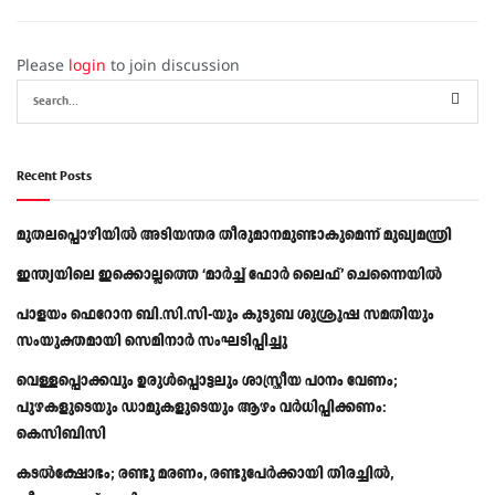
Please
login
to join discussion
Recent Posts
മുതലപ്പൊഴിയിൽ അടിയന്തര തീരുമാനമുണ്ടാകുമെന്ന് മുഖ്യമന്ത്രി
ഇന്ത്യയിലെ ഇക്കൊല്ലത്തെ ‘മാർച്ച് ഫോർ ലൈഫ്’ ചെന്നൈയിൽ
പാളയം ഫെറോന ബി.സി.സി-യും കുടുബ ശുശ്രൂഷ സമതിയും
സംയുക്തമായി സെമിനാർ സംഘടിപ്പിച്ചു
വെള്ളപ്പൊക്കവും ഉരുള്‍പ്പൊട്ടലും ശാസ്ത്രീയ പഠനം വേണം;
പുഴകളുടെയും ഡാമുകളുടെയും ആഴം വര്‍ധിപ്പിക്കണം:
കെസിബിസി
കടൽക്ഷോഭം; രണ്ടു മരണം, രണ്ടുപേർക്കായി തിരച്ചിൽ,