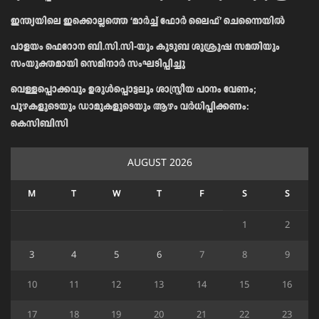
ഇന്ത്യയിലെ ഇക്കൊല്ലത്തെ ‘മാർച്ച് ഫോർ ലൈഫ്’ ചെന്നൈയിൽ
പാളയം ഫെറോന ബി.സി.സി-യും കുടുബ ശുശ്രൂഷ സമതിയും
സംയുക്തമായി സെമിനാർ സംഘടിപ്പിച്ചു
വെള്ളപ്പൊക്കവും ഉരുള്‍പ്പൊട്ടലും ശാസ്ത്രീയ പഠനം വേണം;
പുഴകളുടെയും ഡാമുകളുടെയും ആഴം വര്‍ധിപ്പിക്കണം:
കെസിബിസി
AUGUST 2026
M
T
W
T
F
S
S
1
2
3
4
5
6
7
8
9
10
11
12
13
14
15
16
17
18
19
20
21
22
23