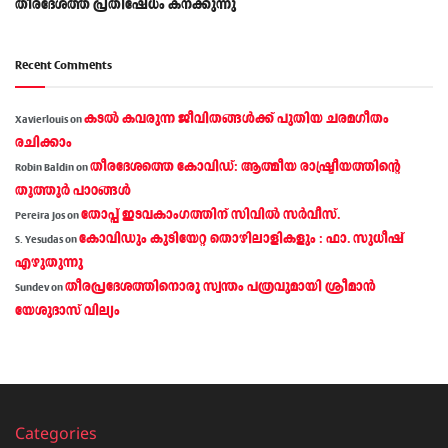
തീരദേശത്ത് പ്രതിഷേധം കനക്കുന്നു
Recent Comments
കടല്‍ കവരുന്ന ജീവിതങ്ങള്‍ക്ക് പുതിയ ചരമഗീതം
Xavierlouis
on
രചിക്കാം
തീരദേശത്തെ കോവിഡ്: ആത്മീയ രാഷ്ട്രീയത്തിന്റെ
Robin Baldin
on
തൂത്തൂര്‍ പാഠങ്ങൾ
തോപ്പ് ഇടവകാംഗത്തിന് സിവിൽ സർവീസ്.
Pereira Jos
on
കോവിഡും കുടിയേറ്റ തൊഴിലാളികളും : ഫാ. സുധീഷ്
S. Yesudas
on
എഴുതുന്നു
തീരപ്രദേശത്തിനൊരു സ്വന്തം പത്രവുമായി ശ്രീമാന്‍
Sundev
on
യേശുദാസ് വില്യം
Categories