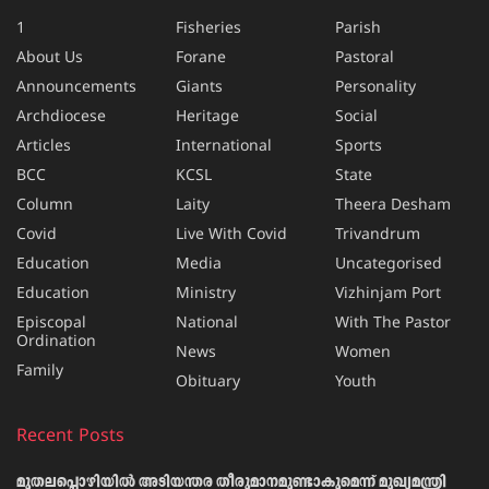
1
Fisheries
Parish
About Us
Forane
Pastoral
Announcements
Giants
Personality
Archdiocese
Heritage
Social
Articles
International
Sports
BCC
KCSL
State
Column
Laity
Theera Desham
Covid
Live With Covid
Trivandrum
Education
Media
Uncategorised
Education
Ministry
Vizhinjam Port
Episcopal
National
With The Pastor
Ordination
News
Women
Family
Obituary
Youth
Recent Posts
മുതലപ്പൊഴിയിൽ അടിയന്തര തീരുമാനമുണ്ടാകുമെന്ന് മുഖ്യമന്ത്രി