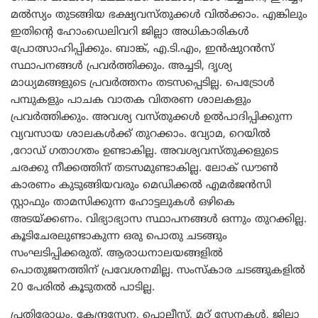
മൽസ്യം തുടങ്ങിയ ഭക്ഷ്യവസ്തുക്കൾ വിൽക്കാം. എങ്കിലും
ഇതിന്റെ ഹോംഡെലിവറി ജില്ലാ അധികാരികൾ
പ്രോത്സാഹിപ്പിക്കും. ബാങ്ക്, എ.ടി.എം, ഇൻഷുറൻസ്
സ്ഥാപനങ്ങൾ പ്രവർത്തിക്കും. അച്ചടി, ദൃശ്യ
മാധ്യമങ്ങളുടെ പ്രവർത്തനം തടസപ്പെടില്ല. പെട്രോൾ
പമ്പുകളും പാചക വാതക വിതരണ ശാലകളും
പ്രവർത്തിക്കും. അവശ്യ വസ്തുക്കൾ ഉൽപാദിപ്പിക്കുന്ന
വ്യവസായ ശാലകൾക്ക് തുറക്കാം. വ്യോമ, റെയിൽ
,റോഡ് ഗതാഗതം ഉണ്ടാകില്ല. അവശ്യവസ്തുക്കളുടെ
ചരക്കു നീക്കത്തിന് തടസമുണ്ടാകില്ല. ലോക് ഡൗൺ
കാരണം കുടുങ്ങിയവരും മെഡിക്കൽ എമർജൻസി
സ്റ്റാഫും താമസിക്കുന്ന ഹോട്ടലുകൾ ഒഴികെ
അടയ്ക്കണം. വിഭ്യാഭ്യാസ സ്ഥാപനങ്ങൾ ഒന്നും തുറക്കില്ല.
കൂടിചേരലുണ്ടാകുന്ന ഒരു പൊതു ചടങ്ങും
സംഘടിപ്പിക്കരുത്. ആരാധനാലയങ്ങളിൽ
പൊതുജനത്തിന് പ്രവേശനമില്ല. സംസ്കാര ചടങ്ങുകളിൽ
20 പേരിൽ കൂടുതൽ പാടില്ല.
പ്രതിരോധം, കേന്ദ്രസേന, പൊലീസ്, മറ്റ് സേനകൾ, ജില്ലാ