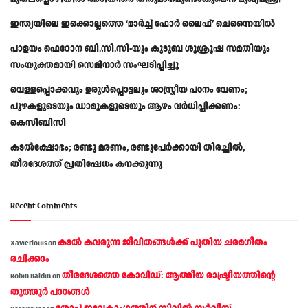
ഇന്ത്യയിലെ ഇക്കൊല്ലത്തെ ‘മാർച്ച് ഫോർ ലൈഫ്’ ചെന്നൈയിൽ
പാളയം ഫെറോന ബി.സി.സി-യും കുടുബ ശുശ്രൂഷ സമതിയും
സംയുക്തമായി സെമിനാർ സംഘടിപ്പിച്ചു
വെള്ളപ്പൊക്കവും ഉരുള്‍പ്പൊട്ടലും ശാസ്ത്രീയ പഠനം വേണം;
പുഴകളുടെയും ഡാമുകളുടെയും ആഴം വര്‍ധിപ്പിക്കണം:
കെസിബിസി
കടൽക്ഷോഭം; രണ്ടു മരണം, രണ്ടുപേർക്കായി തിരച്ചിൽ,
തീരദേശത്ത് പ്രതിഷേധം കനക്കുന്നു
Recent Comments
കടല്‍ കവരുന്ന ജീവിതങ്ങള്‍ക്ക് പുതിയ ചരമഗീതം
Xavierlouis
on
രചിക്കാം
തീരദേശത്തെ കോവിഡ്: ആത്മീയ രാഷ്ട്രീയത്തിന്റെ
Robin Baldin
on
തൂത്തൂര്‍ പാഠങ്ങൾ