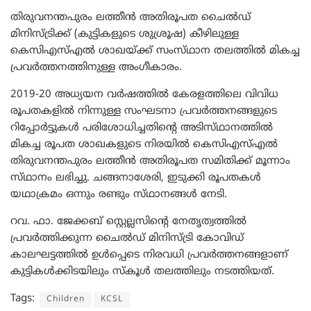
തിരുവനന്തപുരം ലത്തീൻ അതിരൂപത ചൈൽഡ്
മിനിസ്ട്രിക്ക് (കുട്ടികളുടെ ശുശ്രൂഷ) കീഴിലുള്ള
കെസിഎസ്എൽ ശാഖയ്ക്ക് സംസ്‌ഥാന തലത്തിൽ മികച്ച
പ്രവർത്തനത്തിനുള്ള അംഗീകാരം.
2019-20 അധ്യയന വർഷത്തിൽ കേരളത്തിലെ വിവിധ
രൂപതകളിൽ നിന്നുള്ള സംഘടനാ പ്രവർത്തനങ്ങളുടെ
റിപ്പോർട്ടുകൾ പരിശോധിച്ചതിന്റെ അടിസ്‌ഥാനത്തിൽ
മികച്ച രൂപത ശാഖകളുടെ നിരയിൽ കെസിഎസ്എൽ
തിരുവനന്തപുരം ലത്തീൻ അതിരൂപത സമിതിക്ക് മൂന്നാം
സ്‌ഥാനം ലഭിച്ചു. ചങ്ങനാശേരി, ഇടുക്കി രൂപതകൾ
യഥാക്രമം ഒന്നും രണ്ടും സ്‌ഥാനങ്ങൾ നേടി.
റവ. ഫാ. ജേക്കബ് സ്റ്റെല്ലസിന്റെ നേതൃത്വത്തിൽ
പ്രവർത്തിക്കുന്ന ചൈൽഡ് മിനിസ്ട്രി കോവിഡ്
കാലഘട്ടത്തിൽ ഉൾപ്പെടെ നിരവധി പ്രവർത്തനങ്ങളാണ്
കുട്ടികൾക്കിടയിലും സ്‌കൂൾ തലത്തിലും നടത്തിയത്.
Tags:
Children
KCSL