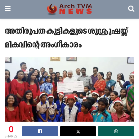
അതിരൂപത കുട്ടികളുടെ ശുശ്രൂഷയ്ക്ക്
മികവിന്റെ അംഗീകാരം
0
SHARES