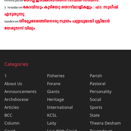
തോപ്പ് ഇടവകാംഗത്തിന് സിവിൽ സർവീസ്.
Pereira Jos
on
കോവിഡും കുടിയേറ്റ തൊഴിലാളികളും : ഫാ. സുധീഷ്
S. Yesudas
on
എഴുതുന്നു
തീരപ്രദേശത്തിനൊരു സ്വന്തം പത്രവുമായി ശ്രീമാന്‍
Sundev
on
യേശുദാസ് വില്യം
Categories
1
Fisheries
Parish
About Us
Forane
Pastoral
Announcements
Giants
Personality
Archdiocese
Heritage
Social
Articles
International
Sports
BCC
KCSL
State
Column
Laity
Theera Desham