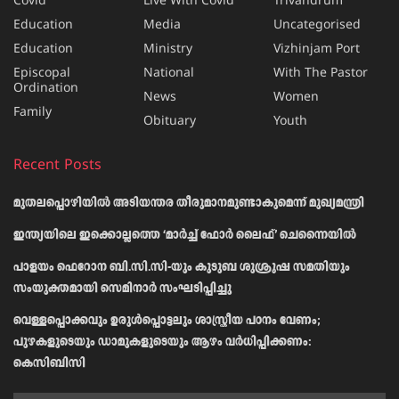
Covid
Live With Covid
Trivandrum
Education
Media
Uncategorised
Education
Ministry
Vizhinjam Port
Episcopal
National
With The Pastor
Ordination
News
Women
Family
Obituary
Youth
Recent Posts
മുതലപ്പൊഴിയിൽ അടിയന്തര തീരുമാനമുണ്ടാകുമെന്ന് മുഖ്യമന്ത്രി
ഇന്ത്യയിലെ ഇക്കൊല്ലത്തെ ‘മാർച്ച് ഫോർ ലൈഫ്’ ചെന്നൈയിൽ
പാളയം ഫെറോന ബി.സി.സി-യും കുടുബ ശുശ്രൂഷ സമതിയും
സംയുക്തമായി സെമിനാർ സംഘടിപ്പിച്ചു
വെള്ളപ്പൊക്കവും ഉരുള്‍പ്പൊട്ടലും ശാസ്ത്രീയ പഠനം വേണം;
പുഴകളുടെയും ഡാമുകളുടെയും ആഴം വര്‍ധിപ്പിക്കണം:
കെസിബിസി