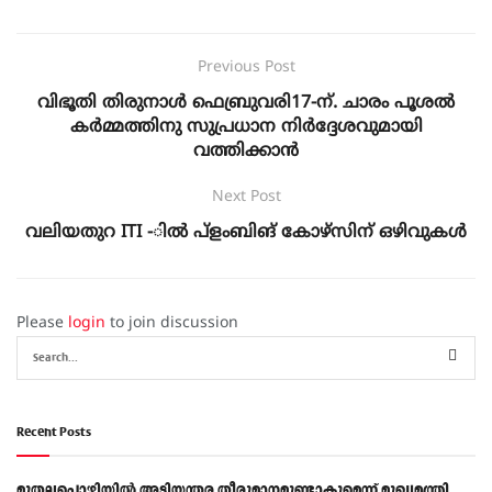
Previous Post
വിഭൂതി തിരുനാൾ ഫെബ്രുവരി17-ന്‌. ചാരം പൂശൽ
കർമ്മത്തിനു സുപ്രധാന നിർദ്ദേശവുമായി
വത്തിക്കാൻ
Next Post
വലിയതുറ ITI -ില്‍ പ്ളംബിങ് കോഴ്സിന് ഒഴിവുകള്‍
Please
login
to join discussion
Recent Posts
മുതലപ്പൊഴിയിൽ അടിയന്തര തീരുമാനമുണ്ടാകുമെന്ന് മുഖ്യമന്ത്രി