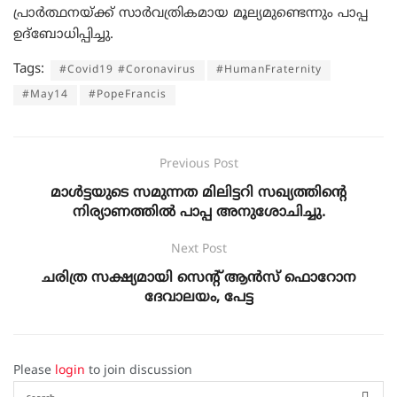
പ്രാർത്ഥനയ്ക്ക് സാർവത്രികമായ മൂല്യമുണ്ടെന്നും പാപ്പ
ഉദ്‌ബോധിപ്പിച്ചു.
Tags:
#Covid19 #Coronavirus
#HumanFraternity
#May14
#PopeFrancis
Previous Post
മാള്‍ട്ടയുടെ സമുന്നത മിലിട്ടറി സഖ്യത്തിന്‍റെ
നിര്യാണത്തിൽ പാപ്പ അനുശോചിച്ചു.
Next Post
ചരിത്ര സക്ഷ്യമായി സെൻ്റ് ആൻസ് ഫൊറോന
ദേവാലയം, പേട്ട
Please
login
to join discussion