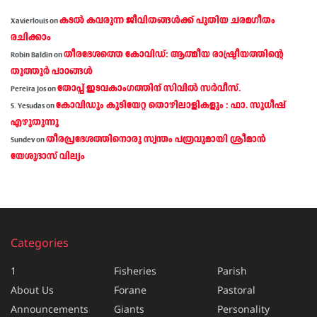
കടല്‍ കവരുന്ന ജീവിതങ്ങള്‍ക്ക് പുതിയ ചരമഗീതം
Xavierlouis
on
രചിക്കാം
തീരദേശത്തെ കോവിഡ്: ആത്മീയ രാഷ്ട്രീയത്തിന്റെ
Robin Baldin
on
തൂത്തൂര്‍ പാഠങ്ങൾ
തോപ്പ് ഇടവകാംഗത്തിന് സിവിൽ സർവീസ്.
Pereira Jos
on
കോവിഡും കുടിയേറ്റ തൊഴിലാളികളും : ഫാ. സുധീഷ്
S. Yesudas
on
എഴുതുന്നു
തീരപ്രദേശത്തിനൊരു സ്വന്തം പത്രവുമായി ശ്രീമാന്‍
Sundev
on
യേശുദാസ് വില്യം
Categories
1
Fisheries
Parish
About Us
Forane
Pastoral
Announcements
Giants
Personality