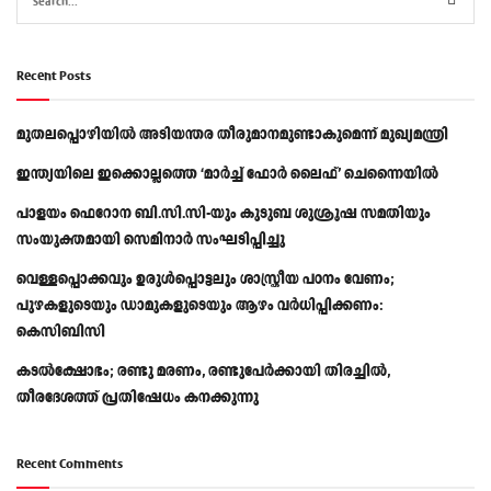
Recent Posts
മുതലപ്പൊഴിയിൽ അടിയന്തര തീരുമാനമുണ്ടാകുമെന്ന് മുഖ്യമന്ത്രി
ഇന്ത്യയിലെ ഇക്കൊല്ലത്തെ ‘മാർച്ച് ഫോർ ലൈഫ്’ ചെന്നൈയിൽ
പാളയം ഫെറോന ബി.സി.സി-യും കുടുബ ശുശ്രൂഷ സമതിയും
സംയുക്തമായി സെമിനാർ സംഘടിപ്പിച്ചു
വെള്ളപ്പൊക്കവും ഉരുള്‍പ്പൊട്ടലും ശാസ്ത്രീയ പഠനം വേണം;
പുഴകളുടെയും ഡാമുകളുടെയും ആഴം വര്‍ധിപ്പിക്കണം:
കെസിബിസി
കടൽക്ഷോഭം; രണ്ടു മരണം, രണ്ടുപേർക്കായി തിരച്ചിൽ,
തീരദേശത്ത് പ്രതിഷേധം കനക്കുന്നു
Recent Comments