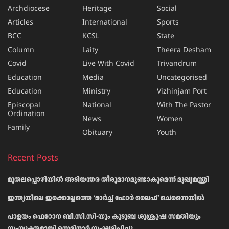
Archdiocese
Heritage
Social
Articles
International
Sports
BCC
KCSL
State
Column
Laity
Theera Desham
Covid
Live With Covid
Trivandrum
Education
Media
Uncategorised
Education
Ministry
Vizhinjam Port
Episcopal
National
With The Pastor
Ordination
News
Women
Family
Obituary
Youth
Recent Posts
മുതലപ്പൊഴിയിൽ അടിയന്തര തീരുമാനമുണ്ടാകുമെന്ന് മുഖ്യമന്ത്രി
ഇന്ത്യയിലെ ഇക്കൊല്ലത്തെ ‘മാർച്ച് ഫോർ ലൈഫ്’ ചെന്നൈയിൽ
പാളയം ഫെറോന ബി.സി.സി-യും കുടുബ ശുശ്രൂഷ സമതിയും